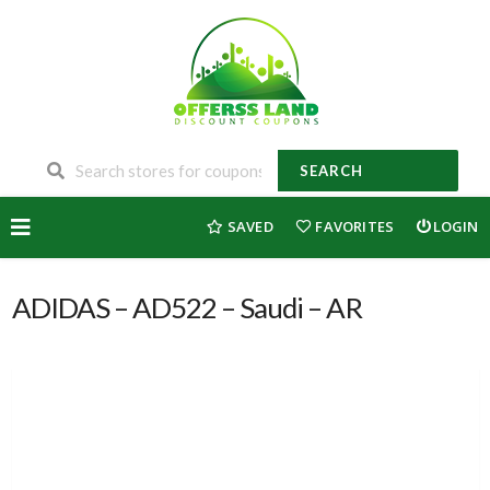
SEARCH
Skip
SAVED
FAVORITES
LOGIN
to
content
ADIDAS – AD522 – Saudi – AR