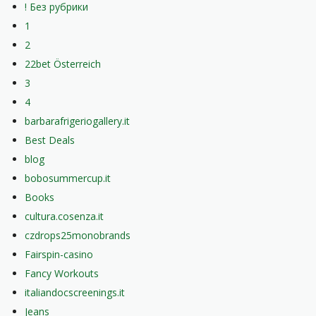
! Без рубрики
1
2
22bet Österreich
3
4
barbarafrigeriogallery.it
Best Deals
blog
bobosummercup.it
Books
cultura.cosenza.it
czdrops25monobrands
Fairspin-casino
Fancy Workouts
italiandocscreenings.it
Jeans