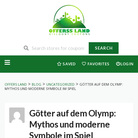
SEARCH
Skip
to
SAVED
FAVORITES
LOGIN
content
>
>
>
OFFERS LAND
BLOG
UNCATEGORIZED
GÖTTER AUF DEM OLYMP:
MYTHOS UND MODERNE SYMBOLE IM SPIEL
Götter auf dem Olymp:
Mythos und moderne
Symbole im Spiel