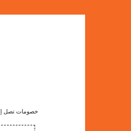
خصومات تصل إلى 60 % على جميع المنتجات + كود خصم إضافي (20%).. 