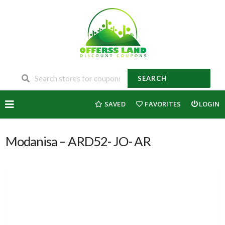
SEARCH
Skip
SAVED
FAVORITES
LOGIN
to
content
Modanisa – ARD52- JO- AR