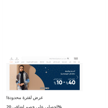
!عرض لفترة محدودة
احصلي علي خصم إضافي 20%