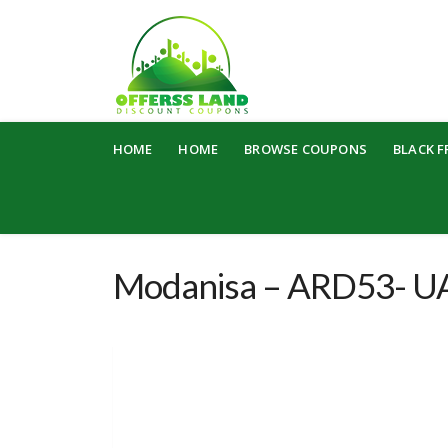
Skip
HOME
HOME
BROWSE COUPONS
BLACK F
to
content
Modanisa – ARD53- U