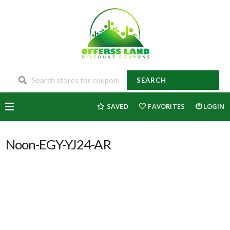
SEARCH
Skip
SAVED
FAVORITES
LOGIN
to
content
Noon-EGY-YJ24-AR