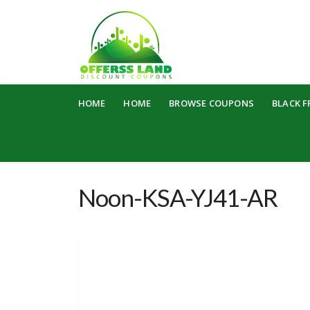
Skip
HOME
HOME
BROWSE COUPONS
BLACK F
to
content
Noon-KSA-YJ41-AR