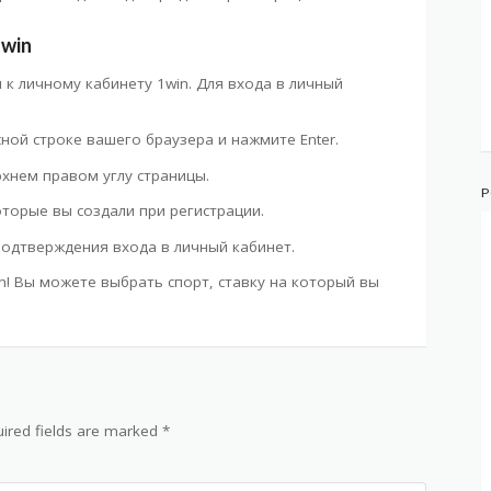
1win
 к личному кабинету 1win. Для входа в личный
сной строке вашего браузера и нажмите Enter.
рхнем правом углу страницы.
P
оторые вы создали при регистрации.
 подтверждения входа в личный кабинет.
n! Вы можете выбрать спорт, ставку на который вы
ired fields are marked
*