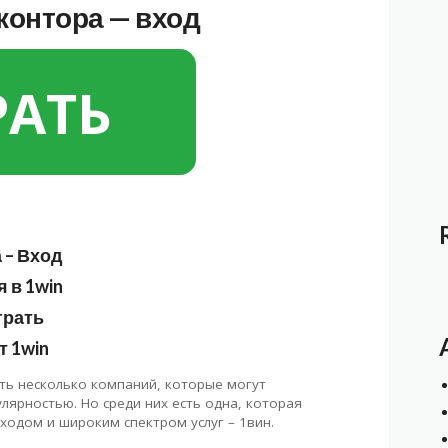
контора — вход
АТЬ
 – Вход
 в 1win
грать
т 1win
сть несколько компаний, которые могут
лярностью. Но среди них есть одна, которая
одом и широким спектром услуг – 1вин.