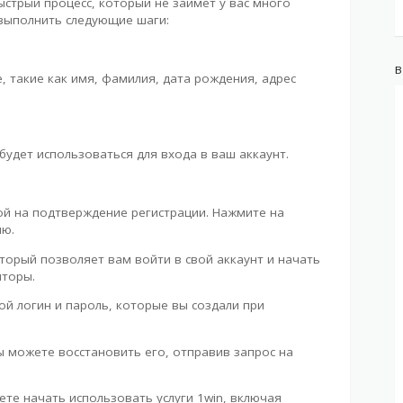
быстрый процесс, который не займет у вас много
 выполнить следующие шаги:
B
, такие как имя, фамилия, дата рождения, адрес
удет использоваться для входа в ваш аккаунт.
ой на подтверждение регистрации. Нажмите на
ию.
оторый позволяет вам войти в свой аккаунт и начать
нторы.
ой логин и пароль, которые вы создали при
ы можете восстановить его, отправив запрос на
те начать использовать услуги 1win, включая