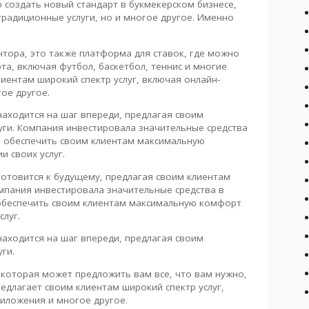
 создать новый стандарт в букмекерском бизнесе,
традиционные услуги, но и многое другое. Именно
нтора, это также платформа для ставок, где можно
та, включая футбол, баскетбол, теннис и многие
иентам широкий спектр услуг, включая онлайн-
ое другое.
находится на шаг впереди, предлагая своим
уги. Компания инвестировала значительные средства
ы обеспечить своим клиентам максимальную
 своих услуг.
 готовится к будущему, предлагая своим клиентам
мпания инвестировала значительные средства в
 обеспечить своим клиентам максимальную комфорт
слуг.
находится на шаг впереди, предлагая своим
ги.
 которая может предложить вам все, что вам нужно,
едлагает своим клиентам широкий спектр услуг,
иложения и многое другое.