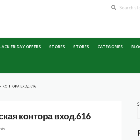
LACK FRIDAY OFFERS
STORES
STORES
CATEGORIES
BLO
Я КОНТОРА ВХОД.616
S
ская контора вход.616
nts