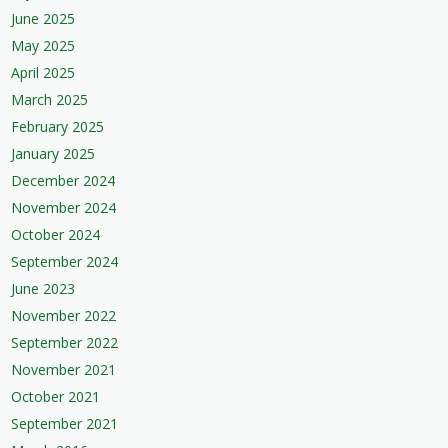
June 2025
May 2025
April 2025
March 2025
February 2025
January 2025
December 2024
November 2024
October 2024
September 2024
June 2023
November 2022
September 2022
November 2021
October 2021
September 2021