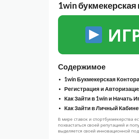
1win букмекерская 
ИГР
Содержимое
1win Букмекерская Контора
Регистрация и Авторизация
Как Зайти в 1win и Начать И
Как Зайти в Личный Кабине
В мире ставок и спортбукмекерства е
похвастаться своей репутацией и попу
выделяется своей инновационной подх