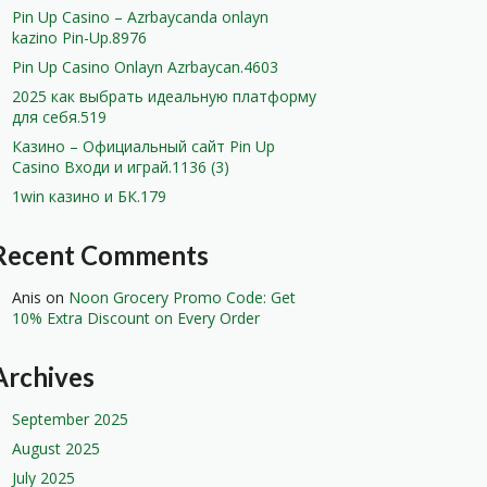
Pin Up Casino – Azrbaycanda onlayn
kazino Pin-Up.8976
Pin Up Casino Onlayn Azrbaycan.4603
2025 как выбрать идеальную платформу
для себя.519
Казино – Официальный сайт Pin Up
Casino Входи и играй.1136 (3)
1win казино и БК.179
Recent Comments
Anis
on
Noon Grocery Promo Code: Get
10% Extra Discount on Every Order
Archives
September 2025
August 2025
July 2025