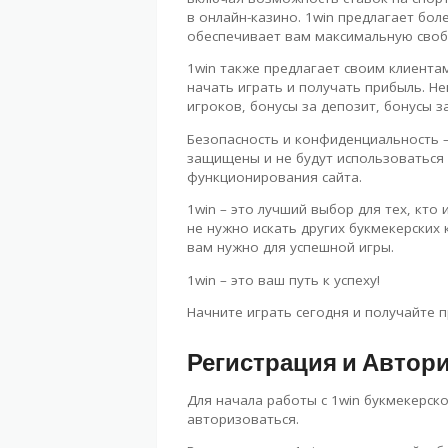
в онлайн-казино. 1win предлагает бол
обеспечивает вам максимальную своб
1win также предлагает своим клиента
начать играть и получать прибыль. Н
игроков, бонусы за депозит, бонусы за
Безопасность и конфиденциальность –
защищены и не будут использоваться 
функционирования сайта.
1win – это лучший выбор для тех, кт
не нужно искать других букмекерских 
вам нужно для успешной игры.
1win – это ваш путь к успеху!
Начните играть сегодня и получайте 
Регистрация и Автори
Для начала работы с 1win букмекерск
авторизоваться.