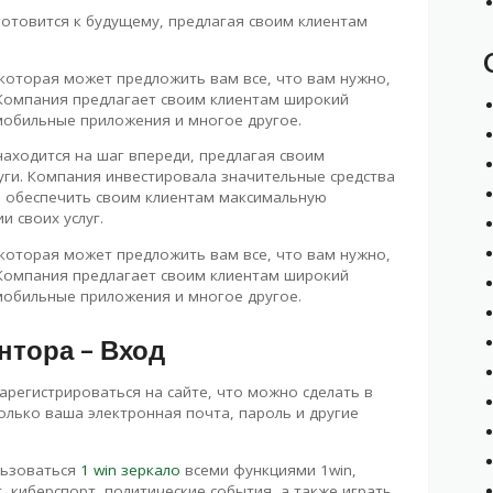
 готовится к будущему, предлагая своим клиентам
 которая может предложить вам все, что вам нужно,
 Компания предлагает своим клиентам широкий
 мобильные приложения и многое другое.
находится на шаг впереди, предлагая своим
уги. Компания инвестировала значительные средства
ы обеспечить своим клиентам максимальную
 своих услуг.
 которая может предложить вам все, что вам нужно,
 Компания предлагает своим клиентам широкий
 мобильные приложения и многое другое.
нтора – Вход
арегистрироваться на сайте, что можно сделать в
олько ваша электронная почта, пароль и другие
льзоваться
1 win зеркало
всеми функциями 1win,
, киберспорт, политические события, а также играть