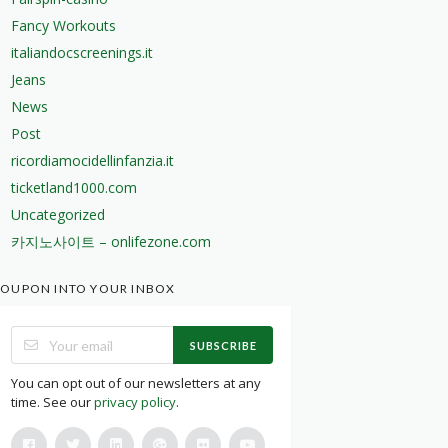
Fancy Workouts
italiandocscreenings.it
Jeans
News
Post
ricordiamocidellinfanzia.it
ticketland1000.com
Uncategorized
카지노사이트 – onlifezone.com
OUPON INTO YOUR INBOX
SUBSCRIBE
You can opt out of our newsletters at any
time. See our
privacy policy
.