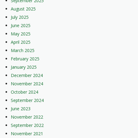
September 2025
August 2025
July 2025
June 2025
May 2025
April 2025
March 2025
February 2025
January 2025
December 2024
November 2024
October 2024
September 2024
June 2023
November 2022
September 2022
November 2021