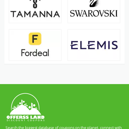
Search the biggest database of coupons on the planet, connect with