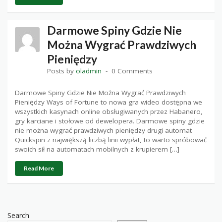
Darmowe Spiny Gdzie Nie
Można Wygrać Prawdziwych
Pieniędzy
Posts by
oladmin
0 Comments
Darmowe Spiny Gdzie Nie Można Wygrać Prawdziwych
Pieniędzy Ways of Fortune to nowa gra wideo dostępna we
wszystkich kasynach online obsługiwanych przez Habanero,
gry karciane i stołowe od dewelopera. Darmowe spiny gdzie
nie można wygrać prawdziwych pieniędzy drugi automat
Quickspin z największą liczbą linii wypłat, to warto spróbować
swoich sił na automatach mobilnych z krupierem […]
Read More
Search