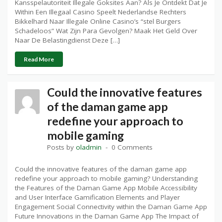
Kansspelautoriteit Illegale Goksites Aan? Als Je Ontdekt Dat Je
Within Een Illegaal Casino Speelt Nederlandse Rechters
Bikkelhard Naar Illegale Online Casino’s “stel Burgers
Schadeloos” Wat Zijn Para Gevolgen? Maak Het Geld Over
Naar De Belastingdienst Deze […]
Read More
Could the innovative features
of the daman game app
redefine your approach to
mobile gaming
Posts by
oladmin
0 Comments
Could the innovative features of the daman game app
redefine your approach to mobile gaming? Understanding
the Features of the Daman Game App Mobile Accessibility
and User Interface Gamification Elements and Player
Engagement Social Connectivity within the Daman Game App
Future Innovations in the Daman Game App The Impact of