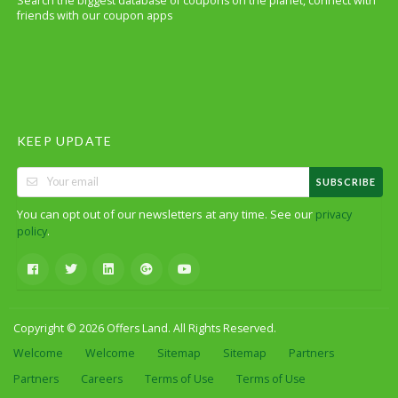
Search the biggest database of coupons on the planet, connect with
friends with our coupon apps
KEEP UPDATE
SUBSCRIBE
You can opt out of our newsletters at any time. See our
privacy
.
policy
Copyright © 2026 Offers Land. All Rights Reserved.
Welcome
Welcome
Sitemap
Sitemap
Partners
Partners
Careers
Terms of Use
Terms of Use