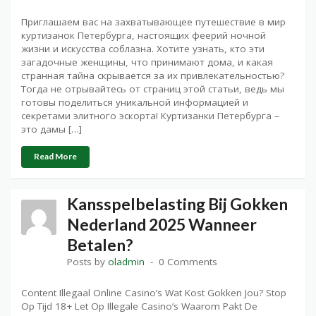
Приглашаем вас на захватывающее путешествие в мир
куртизанок Петербурга, настоящих феерий ночной
жизни и искусства соблазна. Хотите узнать, кто эти
загадочные женщины, что принимают дома, и какая
странная тайна скрывается за их привлекательностью?
Тогда не отрывайтесь от страниц этой статьи, ведь мы
готовы поделиться уникальной информацией и
секретами элитного эскорта! Куртизанки Петербурга –
это дамы […]
Read More
Kansspelbelasting Bij Gokken
Nederland 2025 Wanneer
Betalen?
Posts by
oladmin
0 Comments
Content Illegaal Online Casino’s Wat Kost Gokken Jou? Stop
Op Tijd 18+ Let Op Illegale Casino’s Waarom Pakt De