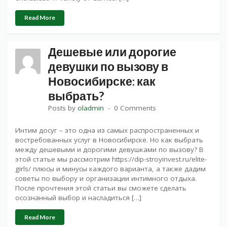
Read More
Дешевые или дорогие
девушки по вызову в
Новосибирске: как
выбрать?
Posts by
oladmin
0 Comments
Интим досуг – это одна из самых распространенных и
востребованных услуг в Новосибирске. Но как выбрать
между дешевыми и дорогими девушками по вызову? В
этой статье мы рассмотрим https://dip-stroyinvest.ru/elite-
girls/ плюсы и минусы каждого варианта, а также дадим
советы по выбору и организации интимного отдыха.
После прочтения этой статьи вы сможете сделать
осознанный выбор и насладиться […]
Read More