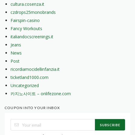
cultura.cosenza.it
czdrops25monobrands
Fairspin-casino
Fancy Workouts
italiandocscreenings.it
Jeans
News
Post
ricordiamocidellinfanzia.it
ticketland1000.com
Uncategorized
카지노사이트 – onlifezone.com
COUPON INTO YOUR INBOX
SUBSCRIBE