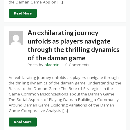
the Daman Game App on […]
Read More
An exhilarating journey
unfolds as players navigate
through the thrilling dynamics
of the daman game
Posts by
oladmin
0 Comments
An exhilarating journey unfolds as players navigate through
the thrilling dynamics of the daman game. Understanding the
Basics of the Daman Game The Role of Strategies in the
Game Common Misconceptions about the Daman Game
The Social Aspects of Playing Daman Building a Community
Around Daman Game Exploring Variations of the Daman
Game Comparative Analysis […]
Read More