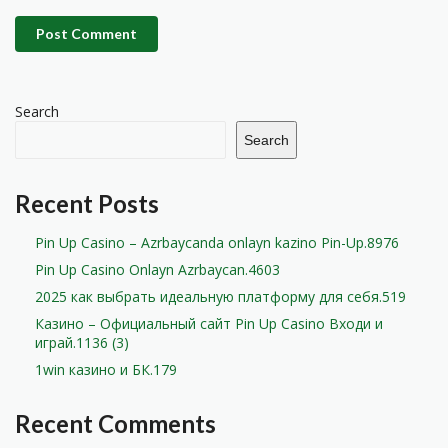
Post Comment
Search
Search
Recent Posts
Pin Up Casino – Azrbaycanda onlayn kazino Pin-Up.8976
Pin Up Casino Onlayn Azrbaycan.4603
2025 как выбрать идеальную платформу для себя.519
Казино – Официальный сайт Pin Up Casino Входи и
играй.1136 (3)
1win казино и БК.179
Recent Comments