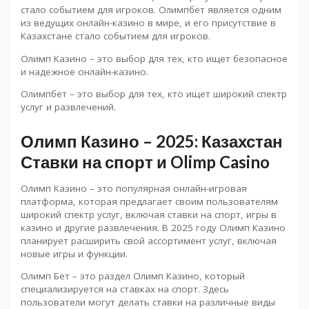
стало событием для игроков. Олимпбет является одним
из ведущих онлайн-казино в мире, и его присутствие в
Казахстане стало событием для игроков.
Олимп Казино – это выбор для тех, кто ищет безопасное
и надежное онлайн-казино.
Олимпбет – это выбор для тех, кто ищет широкий спектр
услуг и развлечений.
Олимп Казино – 2025: Казахстан
Ставки на спорт и Olimp Casino
Олимп Казино – это популярная онлайн-игровая
платформа, которая предлагает своим пользователям
широкий спектр услуг, включая ставки на спорт, игры в
казино и другие развлечения. В 2025 году Олимп Казино
планирует расширить свой ассортимент услуг, включая
новые игры и функции.
Олимп Бет – это раздел Олимп Казино, который
специализируется на ставках на спорт. Здесь
пользователи могут делать ставки на различные виды