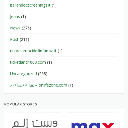
italiandocscreenings.it
(1)
Jeans
(1)
News
(276)
Post
(211)
ricordiamocidellinfanzia.it
(1)
ticketland1000.com
(1)
Uncategorized
(268)
카지노사이트 – onlifezone.com
(1)
POPULAR STORES