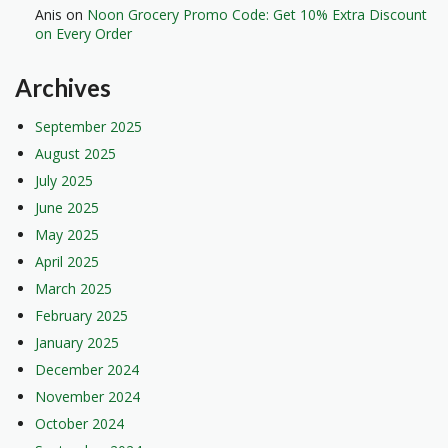
Anis
on
Noon Grocery Promo Code: Get 10% Extra Discount
on Every Order
Archives
September 2025
August 2025
July 2025
June 2025
May 2025
April 2025
March 2025
February 2025
January 2025
December 2024
November 2024
October 2024