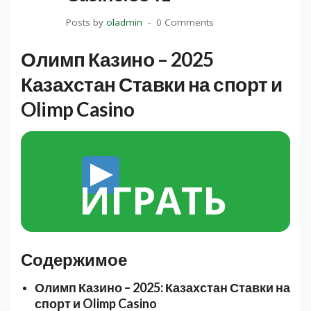
Posts by
oladmin
0 Comments
Олимп Казино – 2025
Казахстан Ставки на спорт и
Olimp Casino
ИГРАТЬ
Содержимое
Олимп Казино – 2025: Казахстан Ставки на
спорт и Olimp Casino