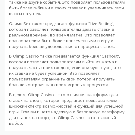
также на другие события. Это позволяет пользователям
быть более гибкими в своих ставках и увеличивать свои
шансы на успех.
Олимп Бет также предлагает функцию “Live Betting”,
которая позволяет пользователям делать ставки в
реальном времени, во время матча. Это позволяет
пользователям быть более вовлеченными в игру и
получать больше удовольствия от процесса ставок.
В Olimp Casino также предлагается функция “Cashout”,
которая позволяет пользователям выйти из матча и
получать часть своих средств, если они чувствуют, что
их ставка не будет успешной. Это позволяет
пользователям ограничить свои потери и получать
больше контроля над своим игровым процессом.
В целом, Olimp Casino – это отличная платформа для
ставок на спорт, которая предлагает пользователям
широкий спектр возможностей и функций для успешной
игры. Если вы ищете надежную и безопасную платформу
для ставок на спорт, то Olimp Casino – это отличный
выбор.