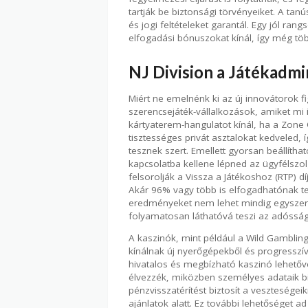
tartják be biztonsági törvényeiket. A tan
és jogi feltételeket garantál. Egy jól ran
elfogadási bónuszokat kínál, így még tö
NJ Division a Játékadmi
Miért ne emelnénk ki az új innovátorok fi
szerencsejáték-vállalkozások, amiket mi 
kártyaterem-hangulatot kínál, ha a Zone
tisztességes privát asztalokat kedveled, 
tesznek szert. Emellett gyorsan beállítha
kapcsolatba kellene lépned az ügyfélszolg
felsorolják a Vissza a Játékoshoz (RTP) dí
Akár 96% vagy több is elfogadhatónak tek
eredményeket nem lehet mindig egyszerre
folyamatosan láthatóvá teszi az adósságai
A kaszinók, mint például a Wild Gambling
kínálnak új nyerőgépekből és progresszí
hivatalos és megbízható kaszinó lehetőv
élvezzék, miközben személyes adataik bi
pénzvisszatérítést biztosít a veszteségei
ajánlatok alatt. Ez további lehetőséget a