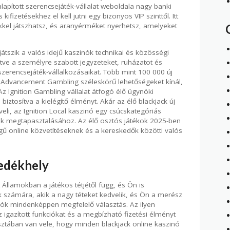
apított szerencsejáték-vállalat weboldala nagy banki
kifizetésekhez el kell jutni egy bizonyos VIP szinttől. Itt
ekkel játszhatsz, és aranyérméket nyerhetsz, amelyeket
átszik a valós idejű kaszinók technikai és közösségi
tve a személyre szabott jegyzeteket, ruházatot és
zerencsejáték-vállalkozásaikat. Több mint 100 000 új
az Advancement Gambling széleskörű lehetőségeket kínál,
Az Ignition Gambling vállalat átfogó élő ügynöki
 biztosítva a kielégítő élményt. Akár az élő blackjack új
dveli, az Ignition Local kaszinó egy csúcskategóriás
ékok megtapasztalásához. Az élő osztós játékok 2025-ben
gű online közvetítéseknek és a kereskedők közötti valós
nedékhely
 Államokban a játékos tétjétől függ, és Ön is
k számára, akik a nagy téteket kedvelik, és Ön a merész
inók mindenképpen megfelelő választás. Az ilyen
 igazított funkciókat és a megbízható fizetési élményt
sztában van vele, hogy minden blackjack online kaszinó