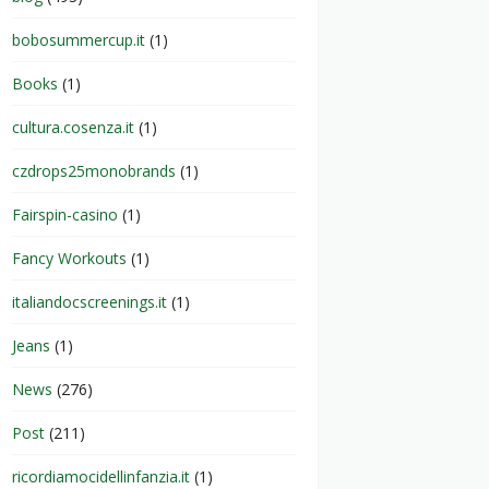
bobosummercup.it
(1)
Books
(1)
cultura.cosenza.it
(1)
czdrops25monobrands
(1)
Fairspin-casino
(1)
Fancy Workouts
(1)
italiandocscreenings.it
(1)
Jeans
(1)
News
(276)
Post
(211)
ricordiamocidellinfanzia.it
(1)