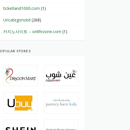
ticketland1000.com
(1)
Uncategorized
(268)
카지노사이트 – onlifezone.com
(1)
OPULAR STORES