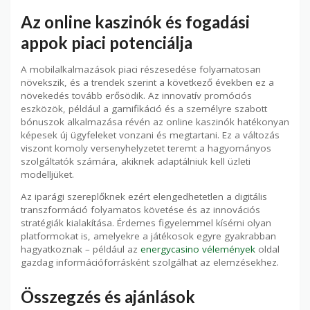
Az online kaszinók és fogadási
appok piaci potenciálja
A mobilalkalmazások piaci részesedése folyamatosan
növekszik, és a trendek szerint a következő években ez a
növekedés tovább erősödik. Az innovatív promóciós
eszközök, például a gamifikáció és a személyre szabott
bónuszok alkalmazása révén az online kaszinók hatékonyan
képesek új ügyfeleket vonzani és megtartani. Ez a változás
viszont komoly versenyhelyzetet teremt a hagyományos
szolgáltatók számára, akiknek adaptálniuk kell üzleti
modelljüket.
Az iparági szereplőknek ezért elengedhetetlen a digitális
transzformáció folyamatos követése és az innovációs
stratégiák kialakítása. Érdemes figyelemmel kísérni olyan
platformokat is, amelyekre a játékosok egyre gyakrabban
hagyatkoznak – például az
energycasino vélemények
oldal
gazdag információforrásként szolgálhat az elemzésekhez.
Összegzés és ajánlások