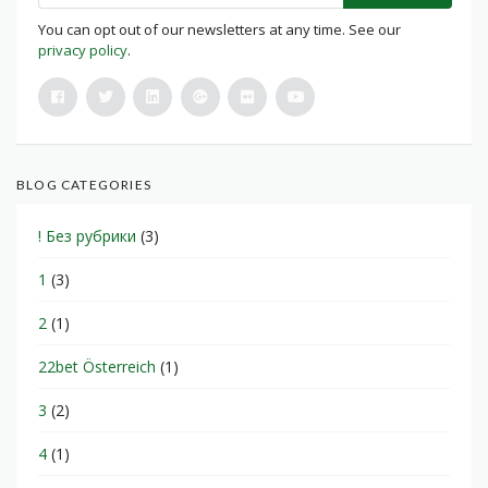
You can opt out of our newsletters at any time. See our
privacy policy
.
BLOG CATEGORIES
! Без рубрики
(3)
1
(3)
2
(1)
22bet Österreich
(1)
3
(2)
4
(1)