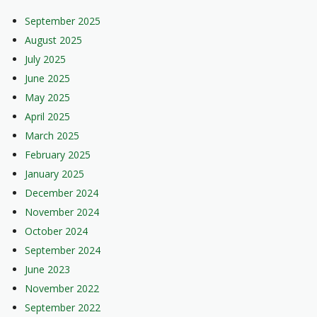
September 2025
August 2025
July 2025
June 2025
May 2025
April 2025
March 2025
February 2025
January 2025
December 2024
November 2024
October 2024
September 2024
June 2023
November 2022
September 2022