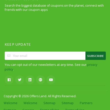
Search the biggest database of coupons on the planet, connect with
friends with our coupon apps
KEEP UPDATE
SUBSCRIBE
You can opt out of our newsletters at any time. See our
privacy
.
policy
Copyright © 2026 Offers Land. All Rights Reserved.
Welcome
Welcome
Sitemap
Sitemap
Partners