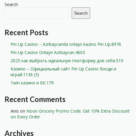
Search
Search
Recent Posts
Pin Up Casino – Azrbaycanda onlayn kazino Pin-Up.8976
Pin Up Casino Onlayn Azrbaycan.4603
2025 как выбрать идеальную платформу для себя.519
Казино – Официальный сайт Pin Up Casino Входи и
играй.1136 (3)
1win казино и БК.179
Recent Comments
Anis
on
Noon Grocery Promo Code: Get 10% Extra Discount
on Every Order
Archives