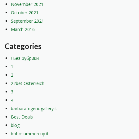
November 2021
October 2021
September 2021
March 2016
Categories
! Без рубрики
1
2
22bet Österreich
3
4
barbarafrigeriogallery.it
Best Deals
blog
bobosummercup.it