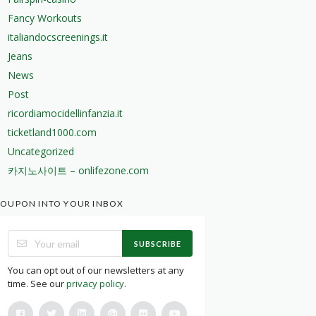
Fancy Workouts
italiandocscreenings.it
Jeans
News
Post
ricordiamocidellinfanzia.it
ticketland1000.com
Uncategorized
카지노사이트 – onlifezone.com
OUPON INTO YOUR INBOX
SUBSCRIBE
You can opt out of our newsletters at any
time. See our
privacy policy
.