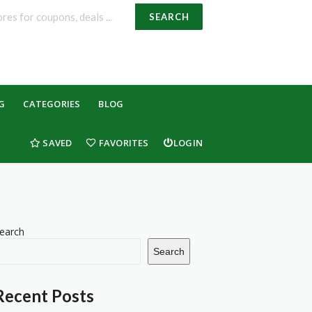
SEARCH
G
CATEGORIES
BLOG
SAVED
FAVORITES
LOGIN
earch
Search
Recent Posts