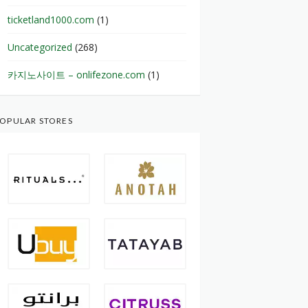
ticketland1000.com
(1)
Uncategorized
(268)
카지노사이트 – onlifezone.com
(1)
OPULAR STORES