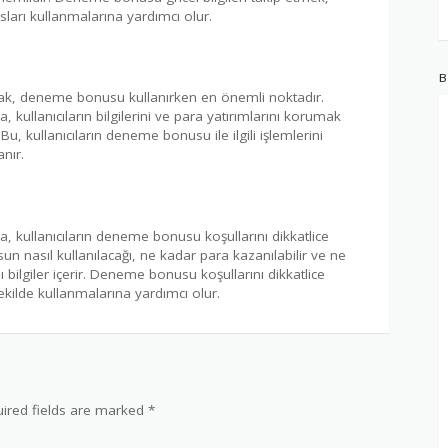
sları kullanmalarına yardımcı olur.
B
mak, deneme bonusu kullanırken en önemli noktadır.
kullanıcıların bilgilerini ve para yatırımlarını korumak
 Bu, kullanıcıların deneme bonusu ile ilgili işlemlerini
nır.
 kullanıcıların deneme bonusu koşullarını dikkatlice
un nasıl kullanılacağı, ne kadar para kazanılabilir ve ne
ı bilgiler içerir. Deneme bonusu koşullarını dikkatlice
şekilde kullanmalarına yardımcı olur.
ired fields are marked
*