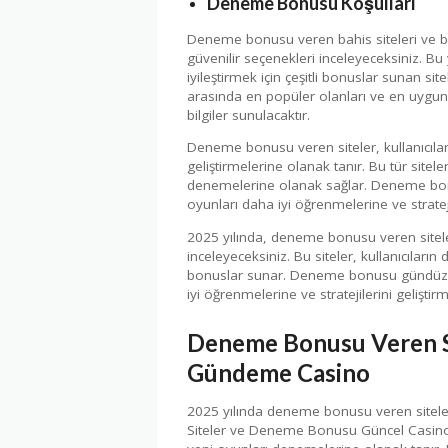
Deneme Bonusu Koşulları
Deneme bonusu veren bahis siteleri ve be
güvenilir seçenekleri inceleyeceksiniz. Bu
iyileştirmek için çeşitli bonuslar sunan s
arasında en popüler olanları ve en uygun
bilgiler sunulacaktır.
Deneme bonusu veren siteler, kullanıcıla
geliştirmelerine olanak tanır. Bu tür sitel
denemelerine olanak sağlar. Deneme bonu
oyunları daha iyi öğrenmelerine ve strateji
2025 yılında, deneme bonusu veren sitele
inceleyeceksiniz. Bu siteler, kullanıcıların
bonuslar sunar. Deneme bonusu gündüz ol
iyi öğrenmelerine ve stratejilerini geliştir
Deneme Bonusu Veren S
Gündeme Casino
2025 yılında deneme bonusu veren sitele
Siteler ve Deneme Bonusu Güncel Casino y