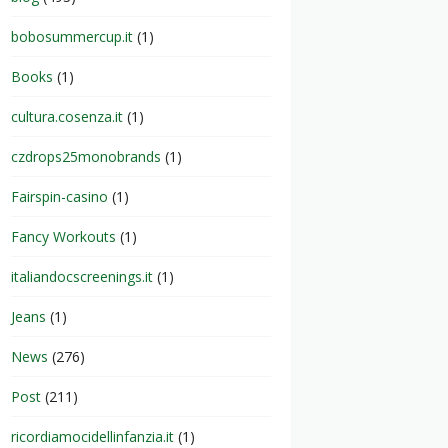
bobosummercup.it
(1)
Books
(1)
cultura.cosenza.it
(1)
czdrops25monobrands
(1)
Fairspin-casino
(1)
Fancy Workouts
(1)
italiandocscreenings.it
(1)
Jeans
(1)
News
(276)
Post
(211)
ricordiamocidellinfanzia.it
(1)