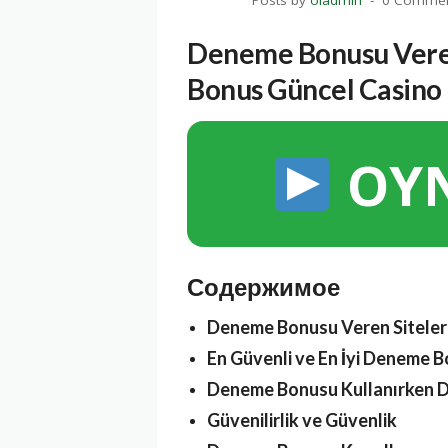
Posts by
oladmin
0 Comme
Deneme Bonusu Vere
Bonus Güncel Casino
OY
Содержимое
Deneme Bonusu Veren Sitele
En Güvenli ve En İyi Deneme B
Deneme Bonusu Kullanırken D
Güvenilirlik ve Güvenlik