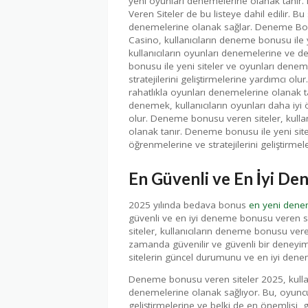
yeni oyunları denemelerine olanak tanır
Veren Siteler de bu listeye dahil edilir. Bu 
denemelerine olanak sağlar. Deneme Bo
Casino, kullanıcıların deneme bonusu ile 
kullanıcıların oyunları denemelerine ve d
bonusu ile yeni siteler ve oyunları deneme
stratejilerini geliştirmelerine yardımcı ol
rahatlıkla oyunları denemelerine olanak t
denemek, kullanıcıların oyunları daha iyi 
olur. Deneme bonusu veren siteler, kullan
olanak tanır. Deneme bonusu ile yeni sitel
öğrenmelerine ve stratejilerini geliştirmel
En Güvenli ve En İyi De
2025 yılında bedava bonus
en yeni dene
güvenli ve en iyi deneme bonusu veren si
siteler, kullanıcıların deneme bonusu ver
zamanda güvenilir ve güvenli bir deneyi
sitelerin güncel durumunu ve en iyi denem
Deneme bonusu veren siteler 2025, kullan
denemelerine olanak sağlıyor. Bu, oyuncul
geliştirmelerine ve belki de en önemlisi, g