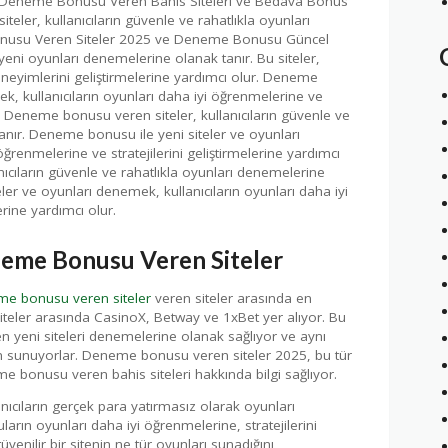
. Deneme Bonusu Veren Bahis Siteleri ve Bedava Bonus
siteler, kullanıcıların güvenle ve rahatlıkla oyunları
nusu Veren Siteler 2025 ve Deneme Bonusu Güncel
yeni oyunları denemelerine olanak tanır. Bu siteler,
eneyimlerini geliştirmelerine yardımcı olur. Deneme
k, kullanıcıların oyunları daha iyi öğrenmelerine ve
ur. Deneme bonusu veren siteler, kullanıcıların güvenle ve
anır. Deneme bonusu ile yeni siteler ve oyunları
öğrenmelerine ve stratejilerini geliştirmelerine yardımcı
ıcıların güvenle ve rahatlıkla oyunları denemelerine
er ve oyunları denemek, kullanıcıların oyunları daha iyi
erine yardımcı olur.
neme Bonusu Veren Siteler
me bonusu veren siteler
veren siteler arasında en
teler arasında CasinoX, Betway ve 1xBet yer alıyor. Bu
en yeni siteleri denemelerine olanak sağlıyor ve aynı
m sunuyorlar. Deneme bonusu veren siteler 2025, bu tür
e bonusu veren bahis siteleri hakkında bilgi sağlıyor.
ıcıların gerçek para yatırmasız olarak oyunları
arın oyunları daha iyi öğrenmelerine, stratejilerini
üvenilir bir sitenin ne tür oyunları sunadığını