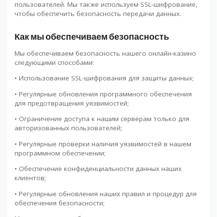
пользователей. Мы также используем SSL-шифрование,
чтобы обеспечить безопасность передачи данных.
Как мы обеспечиваем безопасность
Мы обеспечиваем безопасность нашего онлайн-казино
следующими способами:
• Использование SSL-шифрования для защиты данных;
• Регулярные обновления программного обеспечения
для предотвращения уязвимостей;
• Ограничение доступа к нашим серверам только для
авторизованных пользователей;
• Регулярные проверки наличия уязвимостей в нашем
программном обеспечении;
• Обеспечение конфиденциальности данных наших
клиентов;
• Регулярные обновления наших правил и процедур для
обеспечения безопасности;