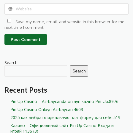
Save my name, email, and website in this browser for the
next time I comment.
Post Comment
Search
Search
Recent Posts
Pin Up Casino – Azrbaycanda onlayn kazino Pin-Up.8976
Pin Up Casino Onlayn Azrbaycan.4603
2025 как выбрать идеальную платформу для себя.519
Казино – Официальный сайт Pin Up Casino Входи и
играй.1136 (3)