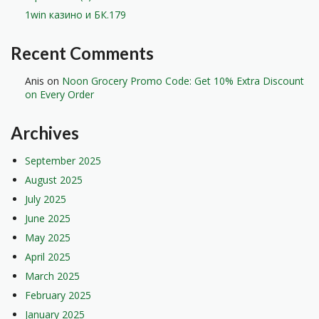
1win казино и БК.179
Recent Comments
Anis
on
Noon Grocery Promo Code: Get 10% Extra Discount
on Every Order
Archives
September 2025
August 2025
July 2025
June 2025
May 2025
April 2025
March 2025
February 2025
January 2025