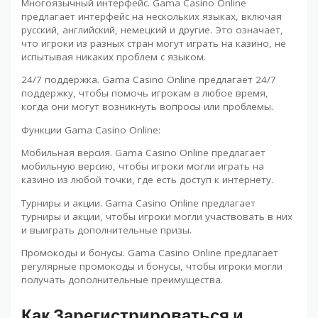
Многоязычный интерфейс. Gama Casino Online
предлагает интерфейс на нескольких языках, включая
русский, английский, немецкий и другие. Это означает,
что игроки из разных стран могут играть на казино, не
испытывая никаких проблем с языком.
24/7 поддержка. Gama Casino Online предлагает 24/7
поддержку, чтобы помочь игрокам в любое время,
когда они могут возникнуть вопросы или проблемы.
Функции Gama Casino Online:
Мобильная версия. Gama Casino Online предлагает
мобильную версию, чтобы игроки могли играть на
казино из любой точки, где есть доступ к интернету.
Турниры и акции. Gama Casino Online предлагает
турниры и акции, чтобы игроки могли участвовать в них
и выиграть дополнительные призы.
Промокоды и бонусы. Gama Casino Online предлагает
регулярные промокоды и бонусы, чтобы игроки могли
получать дополнительные преимущества.
Как Зарегистрироваться и