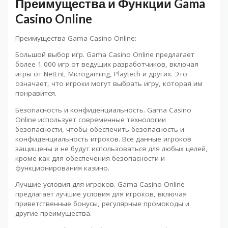
Преимущества и Функции Gama
Casino Online
Преимущества Gama Casino Online:
Большой выбор игр. Gama Casino Online предлагает
более 1 000 игр от ведущих разработчиков, включая
игры от NetEnt, Microgaming, Playtech и других. Это
означает, что игроки могут выбрать игру, которая им
понравится.
Безопасность и конфиденциальность. Gama Casino
Online использует современные технологии
безопасности, чтобы обеспечить безопасность и
конфиденциальность игроков. Все данные игроков
защищены и не будут использоваться для любых целей,
кроме как для обеспечения безопасности и
функционирования казино.
Лучшие условия для игроков. Gama Casino Online
предлагает лучшие условия для игроков, включая
приветственные бонусы, регулярные промокоды и
другие преимущества.