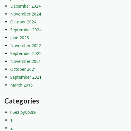
December 2024
November 2024
October 2024
September 2024
June 2023
November 2022
September 2022
November 2021
October 2021
September 2021
March 2016
Categories
! Без рубрики
1
2