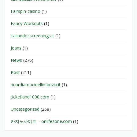
Fairspin-casino
(1)
Fancy Workouts
(1)
italiandocscreenings.it
(1)
Jeans
(1)
News
(276)
Post
(211)
ricordiamocidellinfanzia.it
(1)
ticketland1000.com
(1)
Uncategorized
(268)
카지노사이트 – onlifezone.com
(1)