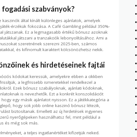
fogadási szabványok?
 kaszinók által kínált különleges ajánlatok, amelyek
ejáték-érzékük fokozása. A Café Gambling például 350%-
nnal játszanak. Ez a legmagasabb értékű bónusz azoknak
alutákkal játszani a tranzakciók lebonyolításához. Ami a
k bónuszokat szeretnének szerezni 2025-ben, számos
aikkal, és kifinomult karaktert kölcsönözhetsz nekik.
önzőinek és hirdetéseinek fajtái
omóciós kódokat keressük, amelyekre ebben a cikkben
rissítjük, a legfrissebb ismeretekkel rendelkezel a
okról. Ezek bónusz szabályoknak, ajánlati kódoknak,
latoknak is nevezhetők. Ezt a konkrét konszolidációt
hogy egy másik ajánlatot nyisson. Ez a játékkategória a
glepő, hogy sok jobb online kaszinó bónusz létezik,
lást biztosítanak. Emellett az új hirdetések ingyenes
zerű nyerőgépeken használhatsz fel, mint például a
pus és még sok más.
lményeket, a teljes ingatlanértéket kifizetjük neked.