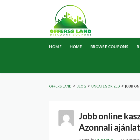
Skip
to
HOME
HOME
BROWSE COUPONS
B
content
>
>
>
OFFERS LAND
BLOG
UNCATEGORIZED
JOBB ON
Jobb online kasz
Azonnali ajánla