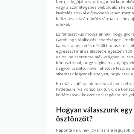
Nem, a legújabb sportfogadási kuponkód
vagy a számítógépes weboldalon keresz
kivételés sokkal előnyösebb lehet, mint 
befizetések számából származó előny új
értékét.
Ez fantasztikus módja annak, hogy gyors
Gambling vállalkozás lehetőségeit. Emell
kapnak a befizetés nélküli bónusz mellet
egyezést kínál az alaptétre egészen 100 
az online szerencsejáték-világban. A Bet
bónuszt kínál, hogy segítsen az új ügyf
nagyon csábító, mivel lehetővé teszi az
sikeresek legyenek ahelyett, hogy csak e
Ha már a játékosok ösztönző pénzzel v
hirdetés leírva vonzónak tűnik, de korlátoz
korlátozások közvetlen vizsgálata mélye
Hogyan válasszunk egy 
ösztönzőt?
Naponta kerülnek jóváírásra a legújabb p