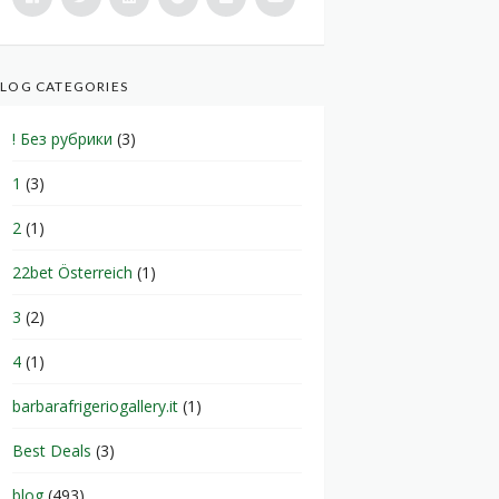
LOG CATEGORIES
! Без рубрики
(3)
1
(3)
2
(1)
22bet Österreich
(1)
3
(2)
4
(1)
barbarafrigeriogallery.it
(1)
Best Deals
(3)
blog
(493)