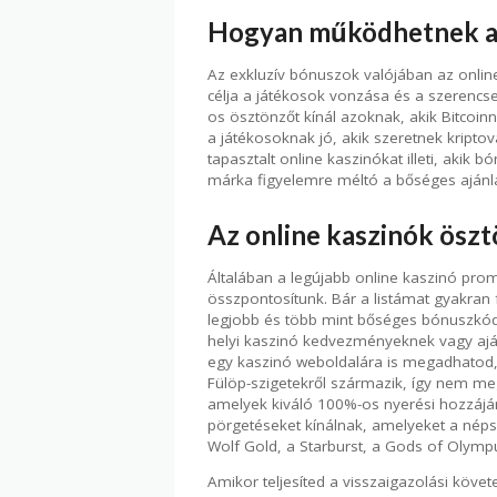
Hogyan működhetnek a 
Az exkluzív bónuszok valójában az online
célja a játékosok vonzása és a szerencs
os ösztönzőt kínál azoknak, akik Bitcoi
a játékosoknak jó, akik szeretnek kriptov
tapasztalt online kaszinókat illeti, aki
márka figyelemre méltó a bőséges ajánlat
Az online kaszinók öszt
Általában a legújabb online kaszinó pr
összpontosítunk. Bár a listámat gyakran f
legjobb és több mint bőséges bónuszkód
helyi kaszinó kedvezményeknek vagy aján
egy kaszinó weboldalára is megadhatod, 
Fülöp-szigetekről származik, így nem me
amelyek kiváló 100%-os nyerési hozzájáru
pörgetéseket kínálnak, amelyeket a néps
Wolf Gold, a Starburst, a Gods of Olym
Amikor teljesíted a visszaigazolási követe