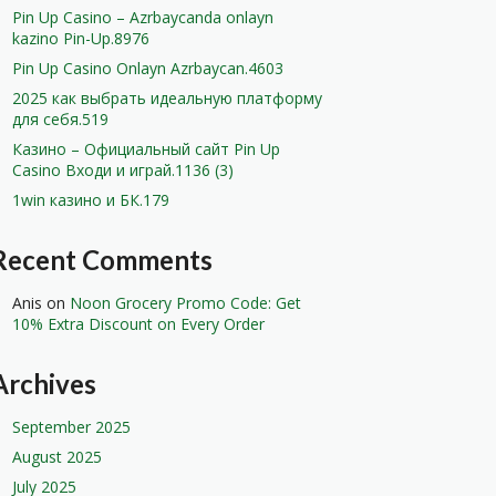
Pin Up Casino – Azrbaycanda onlayn
kazino Pin-Up.8976
Pin Up Casino Onlayn Azrbaycan.4603
2025 как выбрать идеальную платформу
для себя.519
Казино – Официальный сайт Pin Up
Casino Входи и играй.1136 (3)
1win казино и БК.179
Recent Comments
Anis
on
Noon Grocery Promo Code: Get
10% Extra Discount on Every Order
Archives
September 2025
August 2025
July 2025