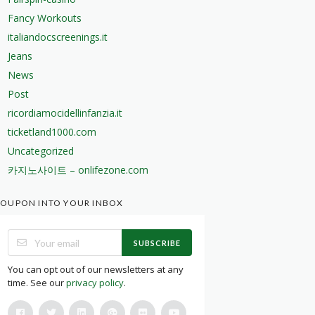
Fancy Workouts
italiandocscreenings.it
Jeans
News
Post
ricordiamocidellinfanzia.it
ticketland1000.com
Uncategorized
카지노사이트 – onlifezone.com
OUPON INTO YOUR INBOX
SUBSCRIBE
You can opt out of our newsletters at any
time. See our
privacy policy
.