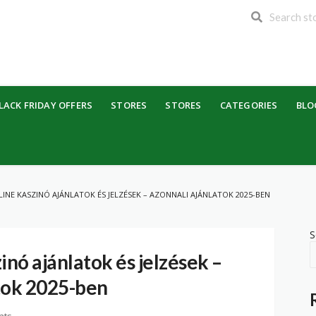
LACK FRIDAY OFFERS
STORES
STORES
CATEGORIES
BLO
LINE KASZINÓ AJÁNLATOK ÉS JELZÉSEK – AZONNALI AJÁNLATOK 2025-BEN
S
inó ajánlatok és jelzések –
tok 2025-ben