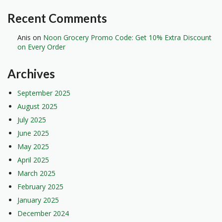
Recent Comments
Anis
on
Noon Grocery Promo Code: Get 10% Extra Discount
on Every Order
Archives
September 2025
August 2025
July 2025
June 2025
May 2025
April 2025
March 2025
February 2025
January 2025
December 2024