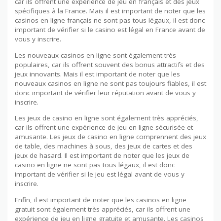
car ils offrent une expérience de jeu en français et des jeux
spécifiques à la France. Mais il est important de noter que les
casinos en ligne français ne sont pas tous légaux, il est donc
important de vérifier si le casino est légal en France avant de
vous y inscrire.
Les nouveaux casinos en ligne sont également très
populaires, car ils offrent souvent des bonus attractifs et des
jeux innovants. Mais il est important de noter que les
nouveaux casinos en ligne ne sont pas toujours fiables, il est
donc important de vérifier leur réputation avant de vous y
inscrire.
Les jeux de casino en ligne sont également très appréciés,
car ils offrent une expérience de jeu en ligne sécurisée et
amusante. Les jeux de casino en ligne comprennent des jeux
de table, des machines à sous, des jeux de cartes et des
jeux de hasard. Il est important de noter que les jeux de
casino en ligne ne sont pas tous légaux, il est donc
important de vérifier si le jeu est légal avant de vous y
inscrire.
Enfin, il est important de noter que les casinos en ligne
gratuit sont également très appréciés, car ils offrent une
expérience de jeu en ligne gratuite et amusante. Les casinos