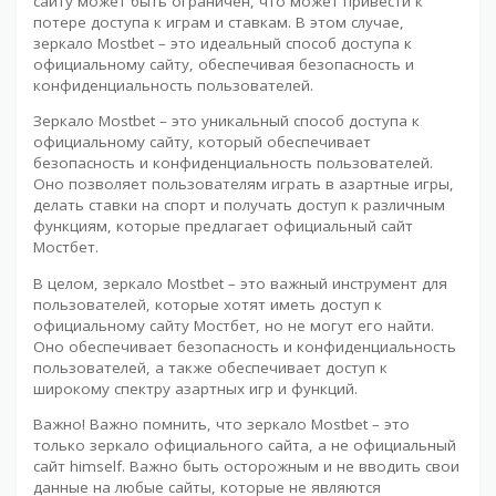
сайту может быть ограничен, что может привести к
потере доступа к играм и ставкам. В этом случае,
зеркало Mostbet – это идеальный способ доступа к
официальному сайту, обеспечивая безопасность и
конфиденциальность пользователей.
Зеркало Mostbet – это уникальный способ доступа к
официальному сайту, который обеспечивает
безопасность и конфиденциальность пользователей.
Оно позволяет пользователям играть в азартные игры,
делать ставки на спорт и получать доступ к различным
функциям, которые предлагает официальный сайт
Мостбет.
В целом, зеркало Mostbet – это важный инструмент для
пользователей, которые хотят иметь доступ к
официальному сайту Мостбет, но не могут его найти.
Оно обеспечивает безопасность и конфиденциальность
пользователей, а также обеспечивает доступ к
широкому спектру азартных игр и функций.
Важно! Важно помнить, что зеркало Mostbet – это
только зеркало официального сайта, а не официальный
сайт himself. Важно быть осторожным и не вводить свои
данные на любые сайты, которые не являются