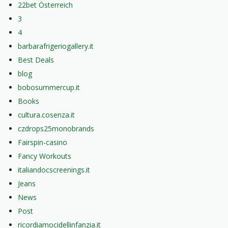
22bet Österreich
3
4
barbarafrigeriogallery.it
Best Deals
blog
bobosummercup.it
Books
cultura.cosenza.it
czdrops25monobrands
Fairspin-casino
Fancy Workouts
italiandocscreenings.it
Jeans
News
Post
ricordiamocidellinfanzia.it