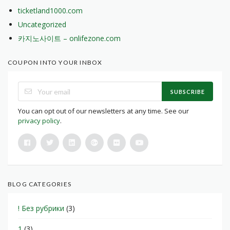
ticketland1000.com
Uncategorized
카지노사이트 – onlifezone.com
COUPON INTO YOUR INBOX
SUBSCRIBE
You can opt out of our newsletters at any time. See our
privacy policy
.
BLOG CATEGORIES
! Без рубрики
(3)
1
(3)