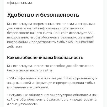
официальными.
Удобство и безопасность
Мы используем современные технологии и алгоритмы
для защиты вашей информации и обеспечения
безопасности вашего счета. Наш сайт использует SSL-
шифрование, чтобы обеспечить безопасность вашей
информации и предотвратить любые мошеннические
действия.
Как мы обеспечиваем безопасность
Мы используем несколько способов для обеспечения
безопасности нашего сайта:
• SSL-шифрование: мы используем SSL-шифрование для
защиты вашей информации и предотвращения любых
мошеннических действий.
• Регулярные обновления: мы регулярно обновляем наш
сайт, чтобы обеспечить безопасность и предотвратить
любые уязвимости.