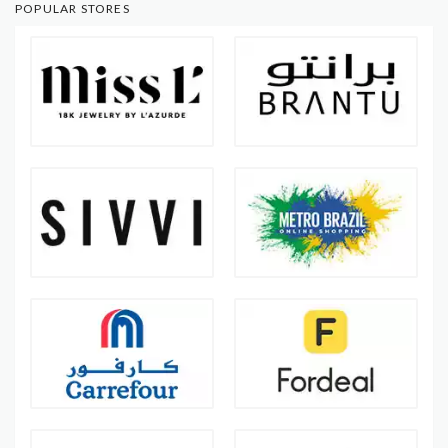
POPULAR STORES