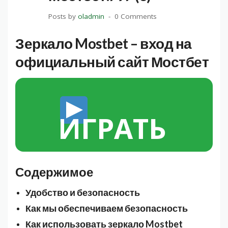
Posts by
oladmin
0 Comments
Зеркало Mostbet – вход на
официальный сайт Мостбет
ИГРАТЬ
Содержимое
Удобство и безопасность
Как мы обеспечиваем безопасность
Как использовать зеркало Mostbet