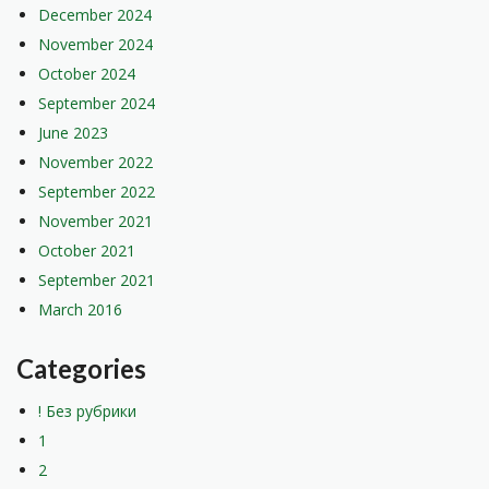
December 2024
November 2024
October 2024
September 2024
June 2023
November 2022
September 2022
November 2021
October 2021
September 2021
March 2016
Categories
! Без рубрики
1
2