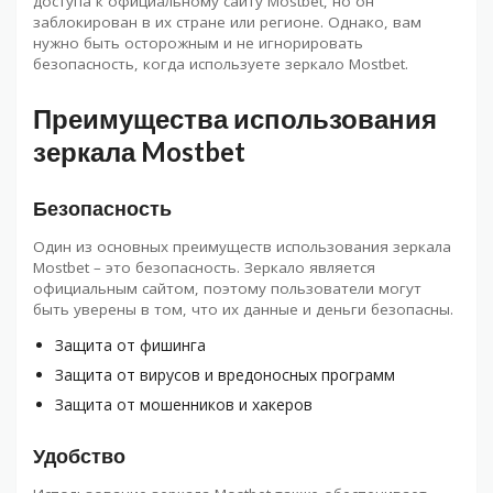
доступа к официальному сайту Mostbet, но он
заблокирован в их стране или регионе. Однако, вам
нужно быть осторожным и не игнорировать
безопасность, когда используете зеркало Mostbet.
Преимущества использования
зеркала Mostbet
Безопасность
Один из основных преимуществ использования зеркала
Mostbet – это безопасность. Зеркало является
официальным сайтом, поэтому пользователи могут
быть уверены в том, что их данные и деньги безопасны.
Защита от фишинга
Защита от вирусов и вредоносных программ
Защита от мошенников и хакеров
Удобство