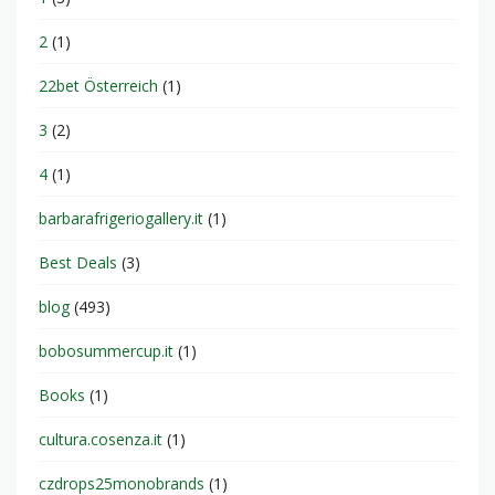
2
(1)
22bet Österreich
(1)
3
(2)
4
(1)
barbarafrigeriogallery.it
(1)
Best Deals
(3)
blog
(493)
bobosummercup.it
(1)
Books
(1)
cultura.cosenza.it
(1)
czdrops25monobrands
(1)