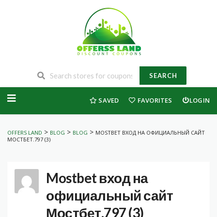
SEARCH
Skip
to
SAVED
FAVORITES
LOGIN
content
>
>
>
OFFERS LAND
BLOG
BLOG
MOSTBET ВХОД НА ОФИЦИАЛЬНЫЙ САЙТ
МОСТБЕТ.797 (3)
Mostbet вход на
официальный сайт
Мостбет.797 (3)