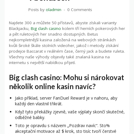
Posts by
oladmin
0 Comments
Najdete 300 a můžete 50 přístavů, abyste získali varianty
Blackjacku,
Big clash casino
kolem tří herních pokerových her
a pět ruletových her snadno dostupných. Betus
nejkompletnější kasina založená na webových stránkách
kvůli široké škále stolních videoher, jakož i metody získání
prodejce Baccarat v reálném čase, černý jack a budete ruleta.
Všechny naše výhody objevily také znalaná kasina na
internetu s největší nabídkou přijetí.
Big clash casino: Mohu si nárokovat
několik online kasin navíc?
Jako příklad, server FanDuel Reward je v nahoru, aby
každý den vlastnil třikrát.
Když tyto překážky zjevně, vaše výplaty skončí skutečné,
odběžné babky.
Toto je opravdu s názvem „Pozdrav navíc“. Sto%
akceptační motivace až $ krok, sto tisíc tvoří čerstvé