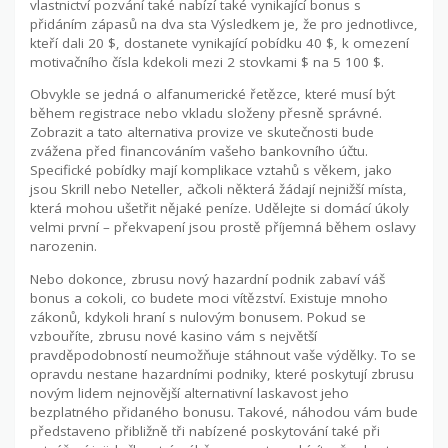
vlastnictví pozvání také nabízí také vynikající bonus s
přidáním zápasů na dva sta Výsledkem je, že pro jednotlivce,
kteří dali 20 $, dostanete vynikající pobídku 40 $, k omezení
motivačního čísla kdekoli mezi 2 stovkami $ na 5 100 $.
Obvykle se jedná o alfanumerické řetězce, které musí být
během registrace nebo vkladu složeny přesně správné.
Zobrazit a tato alternativa provize ve skutečnosti bude
zvážena před financováním vašeho bankovního účtu.
Specifické pobídky mají komplikace vztahů s věkem, jako
jsou Skrill nebo Neteller, ačkoli některá žádají nejnižší místa,
která mohou ušetřit nějaké peníze. Udělejte si domácí úkoly
velmi první – překvapení jsou prostě příjemná během oslavy
narozenin.
Nebo dokonce, zbrusu nový hazardní podnik zabaví váš
bonus a cokoli, co budete moci vítězství. Existuje mnoho
zákonů, kdykoli hraní s nulovým bonusem. Pokud se
vzbouříte, zbrusu nové kasino vám s největší
pravděpodobností neumožňuje stáhnout vaše výdělky. To se
opravdu nestane hazardními podniky, které poskytují zbrusu
novým lidem nejnovější alternativní laskavost jeho
bezplatného přidaného bonusu. Takové, náhodou vám bude
představeno přibližně tři nabízené poskytování také při