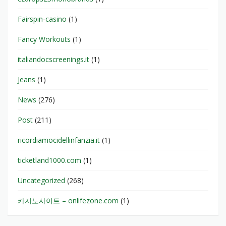
Fairspin-casino
(1)
Fancy Workouts
(1)
italiandocscreenings.it
(1)
Jeans
(1)
News
(276)
Post
(211)
ricordiamocidellinfanzia.it
(1)
ticketland1000.com
(1)
Uncategorized
(268)
카지노사이트 – onlifezone.com
(1)