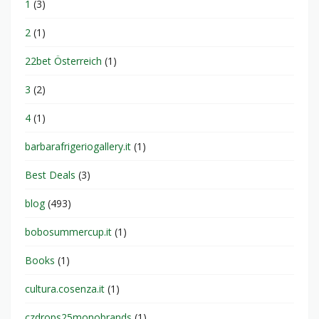
1
(3)
2
(1)
22bet Österreich
(1)
3
(2)
4
(1)
barbarafrigeriogallery.it
(1)
Best Deals
(3)
blog
(493)
bobosummercup.it
(1)
Books
(1)
cultura.cosenza.it
(1)
czdrops25monobrands
(1)