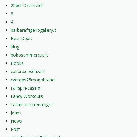
22bet Österreich
3
4
barbarafrigeriogallery.it
Best Deals
blog
bobosummercup.it
Books
cultura.cosenza.it
czdrops25monobrands
Fairspin-casino
Fancy Workouts
italiandocscreenings.it
Jeans
News
Post