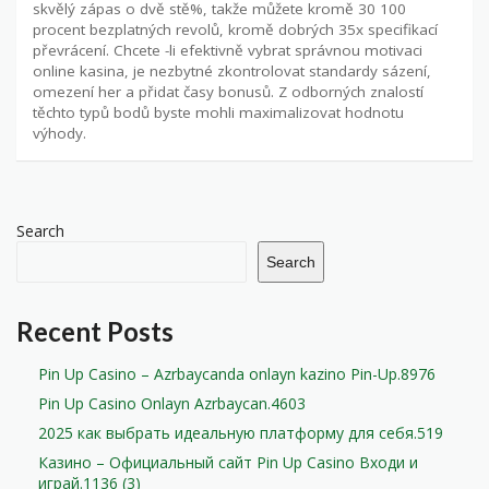
skvělý zápas o dvě stě%, takže můžete kromě 30 100
procent bezplatných revolů, kromě dobrých 35x specifikací
převrácení. Chcete -li efektivně vybrat správnou motivaci
online kasina, je nezbytné zkontrolovat standardy sázení,
omezení her a přidat časy bonusů. Z odborných znalostí
těchto typů bodů byste mohli maximalizovat hodnotu
výhody.
Search
Search
Recent Posts
Pin Up Casino – Azrbaycanda onlayn kazino Pin-Up.8976
Pin Up Casino Onlayn Azrbaycan.4603
2025 как выбрать идеальную платформу для себя.519
Казино – Официальный сайт Pin Up Casino Входи и
играй.1136 (3)