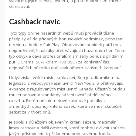
vytváření jejich členství, výběru, a proto nabízíte, že chcete
stimulovat.
Cashback navíc
Tyto typy online hazardních webů musí provádět těsné
předpisy až do přidaných bonusových podmínek, potvrzení
termínu a budete Fair Play. Obnovování pobídek patří mezi
nejpoužívanější nabídky přetrvávajících hazardních her. Tento
typ obvykle dává profesionálům smíšený bonus s přidáním
put (E.Grams. 50% kolem 100 USD) za konkrétní čas
nejnovějších několika dnů jinak během zvláštních kampaní.
I když získal velké místní království, Ben je odborníkem na
legalizaci z webových kasin uvnitř New You.S. a přetrvávající
expanze z regulovaných míst uvnitř Kanady. Účastníci budou
muset porovnat standardy sázení uvnitř přiděleného
rozvrhu. Extrémně internetové kasinové pobídky z
amerických obsahují kritéria sázek, která se musí skutečně
setkat za 7 třiceti dnů.
Je spolu s důležitým objevením kritérií sázení, maximální
limity cashout a další omezení, která mohou ovlivnit způsob,
jakým přistupujete k přidanému bonusovému fondu.