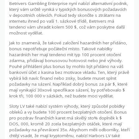
Betrivers Gambling Enterprise nyní nabízí alternativní podnik,
který vám určitě vyniká v typických bonusových požadavcích
v depozitních oblecích. Pokud tedy skončíte s ztrátami na
internetu ihned po vaší 1. sázkové třídě, Betrivers má
tendenci vám uhradit kolem 500 $, což vám poskytne další
možnost vydělat.
Jak to znamená, že takové založení hazardních her přidáno,
bonus nepotřebuje počáteční místo. Takové nabídky
hazardních her mají tendenci mít typ 100 procent otočení
zdarma, přidávají bonusovou hotovost nebo jiné výhody.
Pouhé přihlášení plus bonus by mohlo být přidáno na váš
bankovní účet z kasina bez motivace vkladu. Ten, který právě
vybírá lidi navíc financí nebo zisky, budete muset splnit
požadavky na sázení. Například dobrý bonus za pár $, které
mají vynikající 30xové specifikace sázení, by potřebovalo $
krok tři, 100 000 v sázkách, než budete moci vydělat.
Sloty LV také nabízí systém výhody, který způsobil pobídky
obleků a vy budete 100 procent bezplatných otočení. Bonus
pro pozdrav finančních karet má skvělý sto% doplněk k $
DOS, 000, kromě 20 zcela bezplatných otáček, které mají
požadavky na převrácení 35x. Abychom měli odborníky, kteří
chtějí vsadit, že mají kryptoměnu, nabízí Harbors LV také