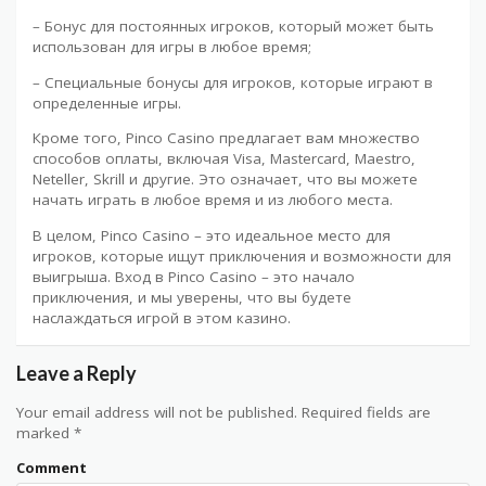
– Бонус для постоянных игроков, который может быть
использован для игры в любое время;
– Специальные бонусы для игроков, которые играют в
определенные игры.
Кроме того, Pinco Casino предлагает вам множество
способов оплаты, включая Visa, Mastercard, Maestro,
Neteller, Skrill и другие. Это означает, что вы можете
начать играть в любое время и из любого места.
В целом, Pinco Casino – это идеальное место для
игроков, которые ищут приключения и возможности для
выигрыша. Вход в Pinco Casino – это начало
приключения, и мы уверены, что вы будете
наслаждаться игрой в этом казино.
Leave a Reply
Your email address will not be published.
Required fields are
marked
*
Comment