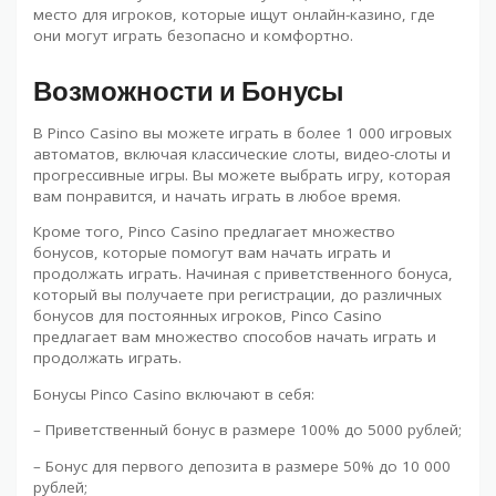
место для игроков, которые ищут онлайн-казино, где
они могут играть безопасно и комфортно.
Возможности и Бонусы
В Pinco Casino вы можете играть в более 1 000 игровых
автоматов, включая классические слоты, видео-слоты и
прогрессивные игры. Вы можете выбрать игру, которая
вам понравится, и начать играть в любое время.
Кроме того, Pinco Casino предлагает множество
бонусов, которые помогут вам начать играть и
продолжать играть. Начиная с приветственного бонуса,
который вы получаете при регистрации, до различных
бонусов для постоянных игроков, Pinco Casino
предлагает вам множество способов начать играть и
продолжать играть.
Бонусы Pinco Casino включают в себя:
– Приветственный бонус в размере 100% до 5000 рублей;
– Бонус для первого депозита в размере 50% до 10 000
рублей;