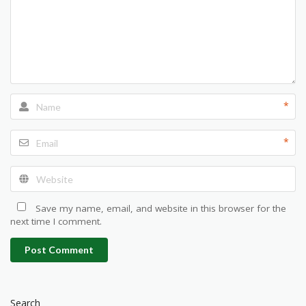
*
*
Save my name, email, and website in this browser for the
next time I comment.
Post Comment
Search