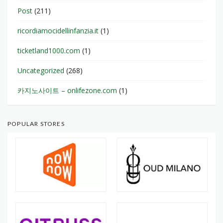
Post
(211)
ricordiamocidellinfanzia.it
(1)
ticketland1000.com
(1)
Uncategorized
(268)
카지노사이트 – onlifezone.com
(1)
POPULAR STORES