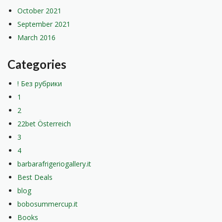
October 2021
September 2021
March 2016
Categories
! Без рубрики
1
2
22bet Österreich
3
4
barbarafrigeriogallery.it
Best Deals
blog
bobosummercup.it
Books