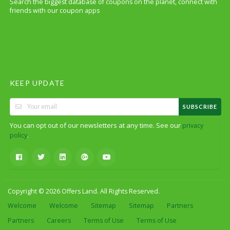
Search the biggest database of coupons on the planet, connect with
friends with our coupon apps
KEEP UPDATE
SUBSCRIBE
You can opt out of our newsletters at any time. See our
privacy
.
policy
Copyright © 2026 Offers Land. All Rights Reserved.
Welcome
Welcome
Sitemap
Sitemap
Partners
Partners
Careers
Terms of Use
Terms of Use