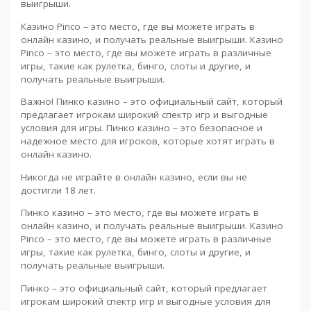
выигрыши.
Казино Pinco – это место, где вы можете играть в
онлайн казино, и получать реальные выигрыши. Казино
Pinco – это место, где вы можете играть в различные
игры, такие как рулетка, бинго, слоты и другие, и
получать реальные выигрыши.
Важно! Пинко казино – это официальный сайт, который
предлагает игрокам широкий спектр игр и выгодные
условия для игры. Пинко казино – это безопасное и
надежное место для игроков, которые хотят играть в
онлайн казино.
Никогда не играйте в онлайн казино, если вы не
достигли 18 лет.
Пинко казино – это место, где вы можете играть в
онлайн казино, и получать реальные выигрыши. Казино
Pinco – это место, где вы можете играть в различные
игры, такие как рулетка, бинго, слоты и другие, и
получать реальные выигрыши.
Пинко – это официальный сайт, который предлагает
игрокам широкий спектр игр и выгодные условия для