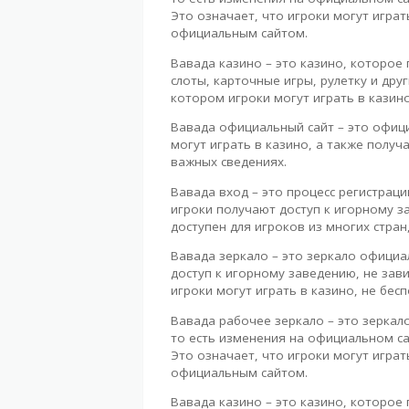
Это означает, что игроки могут играт
официальным сайтом.
Вавада казино – это казино, которое
слоты, карточные игры, рулетку и дру
котором игроки могут играть в казино
Вавада официальный сайт – это офици
могут играть в казино, а также получ
важных сведениях.
Вавада вход – это процесс регистрац
игроки получают доступ к игорному з
доступен для игроков из многих стран
Вавада зеркало – это зеркало официа
доступ к игорному заведению, не зав
игроки могут играть в казино, не бес
Вавада рабочее зеркало – это зеркал
то есть изменения на официальном са
Это означает, что игроки могут играт
официальным сайтом.
Вавада казино – это казино, которое