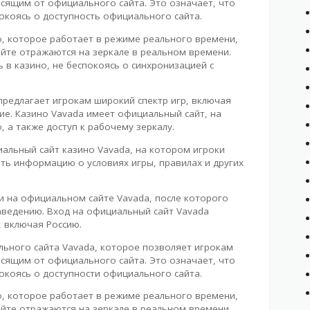
исящим от официального сайта. Это означает, что
покоясь о доступность официального сайта.
о, которое работает в режиме реального времени,
йте отражаются на зеркале в реальном времени.
ь в казино, не беспокоясь о синхронизацией с
предлагает игрокам широкий спектр игр, включая
гие. Казино Vavada имеет официальный сайт, на
, а также доступ к рабочему зеркалу.
альный сайт казино Vavada, на котором игроки
ать информацию о условиях игры, правилах и других
ии на официальном сайте Vavada, после которого
аведению. Вход на официальный сайт Vavada
, включая Россию.
льного сайта Vavada, которое позволяет игрокам
исящим от официального сайта. Это означает, что
покоясь о доступности официального сайта.
о, которое работает в режиме реального времени,
йте отражаются на зеркале в реальном времени.