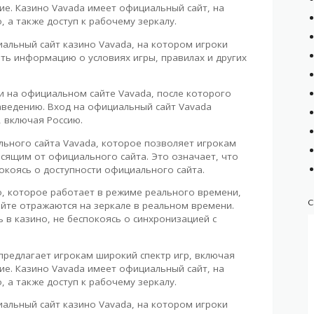
гие. Казино Vavada имеет официальный сайт, на
, а также доступ к рабочему зеркалу.
альный сайт казино Vavada, на котором игроки
ать информацию о условиях игры, правилах и других
ии на официальном сайте Vavada, после которого
аведению. Вход на официальный сайт Vavada
, включая Россию.
льного сайта Vavada, которое позволяет игрокам
исящим от официального сайта. Это означает, что
покоясь о доступности официального сайта.
о, которое работает в режиме реального времени,
C
йте отражаются на зеркале в реальном времени.
ь в казино, не беспокоясь о синхронизацией с
 предлагает игрокам широкий спектр игр, включая
гие. Казино Vavada имеет официальный сайт, на
, а также доступ к рабочему зеркалу.
альный сайт казино Vavada, на котором игроки