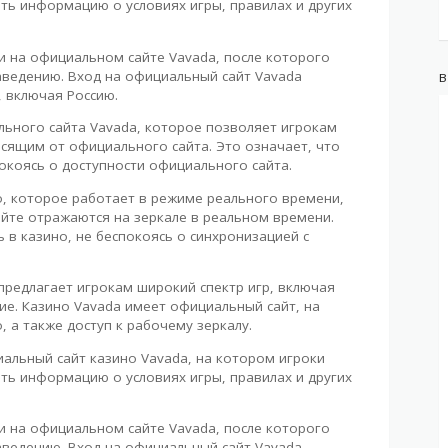
ать информацию о условиях игры, правилах и других
ии на официальном сайте Vavada, после которого
аведению. Вход на официальный сайт Vavada
B
, включая Россию.
льного сайта Vavada, которое позволяет игрокам
исящим от официального сайта. Это означает, что
покоясь о доступности официального сайта.
о, которое работает в режиме реального времени,
йте отражаются на зеркале в реальном времени.
ь в казино, не беспокоясь о синхронизацией с
 предлагает игрокам широкий спектр игр, включая
гие. Казино Vavada имеет официальный сайт, на
, а также доступ к рабочему зеркалу.
альный сайт казино Vavada, на котором игроки
ать информацию о условиях игры, правилах и других
ии на официальном сайте Vavada, после которого
аведению. Вход на официальный сайт Vavada