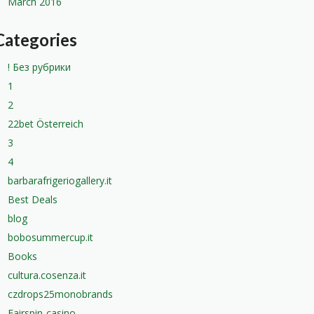
March 2016
Categories
! Без рубрики
1
2
22bet Österreich
3
4
barbarafrigeriogallery.it
Best Deals
blog
bobosummercup.it
Books
cultura.cosenza.it
czdrops25monobrands
Fairspin-casino