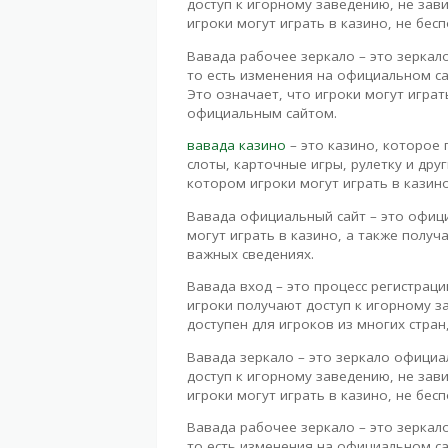
доступ к игорному заведению, не зав
игроки могут играть в казино, не бес
Вавада рабочее зеркало – это зеркал
то есть изменения на официальном са
Это означает, что игроки могут играт
официальным сайтом.
вавада казино
– это казино, которое 
слоты, карточные игры, рулетку и дру
котором игроки могут играть в казино
Вавада официальный сайт – это офици
могут играть в казино, а также получ
важных сведениях.
Вавада вход – это процесс регистрац
игроки получают доступ к игорному з
доступен для игроков из многих стран
Вавада зеркало – это зеркало официа
доступ к игорному заведению, не зав
игроки могут играть в казино, не бес
Вавада рабочее зеркало – это зеркал
то есть изменения на официальном са