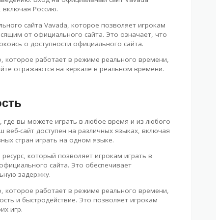
, включая Россию.
льного сайта Vavada, которое позволяет игрокам
исящим от официального сайта. Это означает, что
покоясь о доступности официального сайта.
о, которое работает в режиме реального времени,
йте отражаются на зеркале в реальном времени.
ость
, где вы можете играть в любое время и из любого
Наш веб-сайт доступен на различных языках, включая
зных стран играть на одном языке.
 ресурс, который позволяет игрокам играть в
 официального сайта. Это обеспечивает
ьную задержку.
о, которое работает в режиме реального времени,
ость и быстродействие. Это позволяет игрокам
их игр.