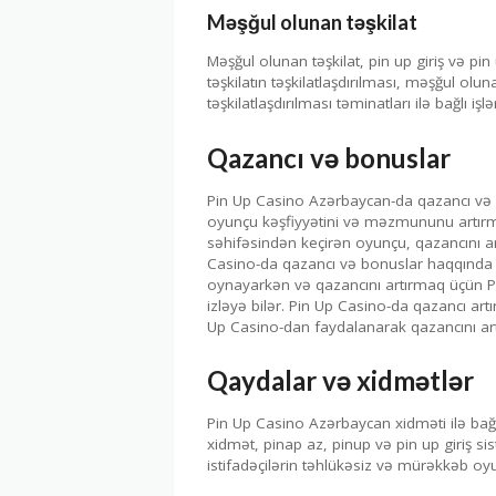
Məşğul olunan təşkilat
Məşğul olunan təşkilat, pin up giriş və pin 
təşkilatın təşkilatlaşdırılması, məşğul oluna
təşkilatlaşdırılması təminatları ilə bağlı işlə
Qazancı və bonuslar
Pin Up Casino Azərbaycan-da qazancı və 
oyunçu kəşfiyyətini və məzmununu artırmaq
səhifəsindən keçirən oyunçu, qazancını art
Casino-da qazancı və bonuslar haqqında m
oynayarkən və qazancını artırmaq üçün Pi
izləyə bilər. Pin Up Casino-da qazancı art
Up Casino-dan faydalanarak qazancını art
Qaydalar və xidmətlər
Pin Up Casino Azərbaycan xidməti ilə bağ
xidmət, pinap az, pinup və pin up giriş s
istifadəçilərin təhlükəsiz və mürəkkəb o