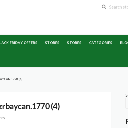
LACK FRIDAY OFFERS
STORES
STORES
CATEGORIES
BLO
AYCAN.1770 (4)
S
zrbaycan.1770 (4)
nts