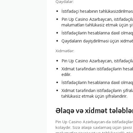
Qaydalar:
İstifadəçi hesabının təhlükəsizdirilmə
Pin Up Casino Azərbaycan, istifadəçilər
məlumatları təhlükəsiz etmək üçün şifr
İstifadəçilərin hesablarına daxil olmaq
Qaydaların dəyişdirilməsi üçün xidmət tə
Xidmətlər:
Pin Up Casino Azərbaycan, istifadəçil
Xidmət tərəfindən istifadəçilərin hesa
edilir.
İstifadəçilərin hesablarına daxil olma
Xidmət tərəfindən istifadəçilərin şifra
təhlükəsiz etmək üçün şifrələndirir.
Əlaqə və xidmət tələblə
Pin Up Casino Azərbaycan-da istifadəçilər
kolaydır. Sizə əlaqə saxlamaq üçün şəxsi 