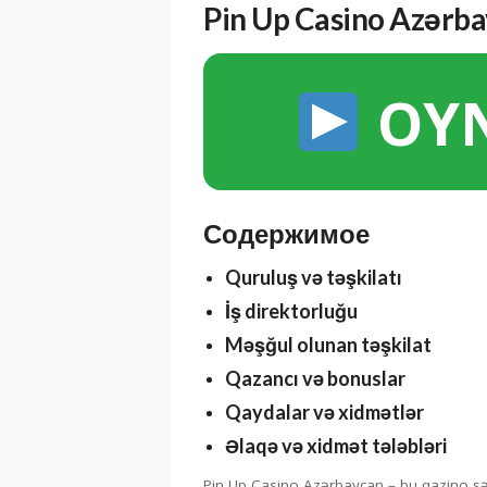
Pin Up Casino Azərb
OY
Содержимое
Quruluş və təşkilatı
İş direktorluğu
Məşğul olunan təşkilat
Qazancı və bonuslar
Qaydalar və xidmətlər
Əlaqə və xidmət tələbləri
Pin Up Casino Azərbaycan – bu qazino səh