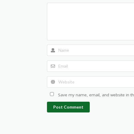
Save my name, email, and website in th
Post Comment