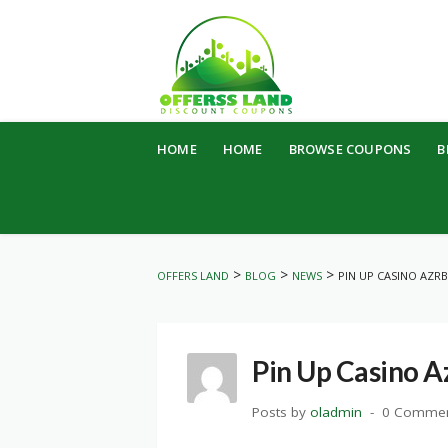
Skip
to
HOME
HOME
BROWSE COUPONS
B
content
>
>
>
OFFERS LAND
BLOG
NEWS
PIN UP CASINO AZRB
Pin Up Casino A
Posts by
oladmin
0 Comme