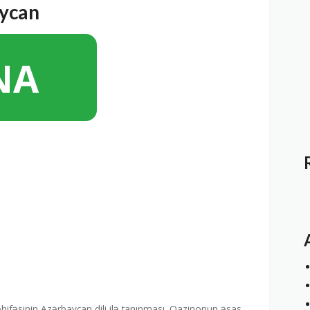
aycan
NA
ifəsinin Azərbaycan dili ilə tanınması. Qazinonun əsas