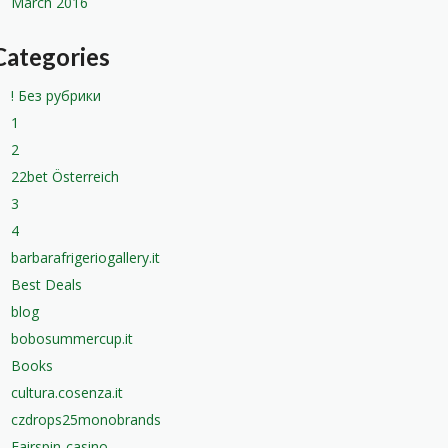
March 2016
Categories
! Без рубрики
1
2
22bet Österreich
3
4
barbarafrigeriogallery.it
Best Deals
blog
bobosummercup.it
Books
cultura.cosenza.it
czdrops25monobrands
Fairspin-casino