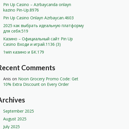
Pin Up Casino – Azrbaycanda onlayn
kazino Pin-Up.8976
Pin Up Casino Onlayn Azrbaycan.4603
2025 как выбрать идеальную платформу
для себя.519
Казино – Официальный сайт Pin Up
Casino Входи и играй.1136 (3)
1win казино и БК.179
Recent Comments
Anis
on
Noon Grocery Promo Code: Get
10% Extra Discount on Every Order
Archives
September 2025
August 2025
July 2025