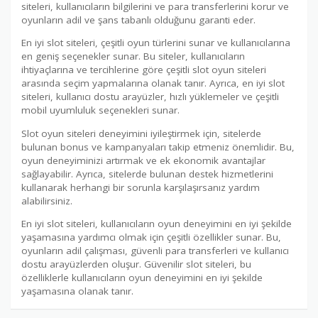
siteleri, kullanıcıların bilgilerini ve para transferlerini korur ve
oyunların adil ve şans tabanlı olduğunu garanti eder.
En iyi slot siteleri, çeşitli oyun türlerini sunar ve kullanıcılarına
en geniş seçenekler sunar. Bu siteler, kullanıcıların
ihtiyaçlarına ve tercihlerine göre çeşitli slot oyun siteleri
arasında seçim yapmalarına olanak tanır. Ayrıca, en iyi slot
siteleri, kullanıcı dostu arayüzler, hızlı yüklemeler ve çeşitli
mobil uyumluluk seçenekleri sunar.
Slot oyun siteleri deneyimini iyileştirmek için, sitelerde
bulunan bonus ve kampanyaları takip etmeniz önemlidir. Bu,
oyun deneyiminizi artırmak ve ek ekonomik avantajlar
sağlayabilir. Ayrıca, sitelerde bulunan destek hizmetlerini
kullanarak herhangi bir sorunla karşılaşırsanız yardım
alabilirsiniz.
En iyi slot siteleri, kullanıcıların oyun deneyimini en iyi şekilde
yaşamasına yardımcı olmak için çeşitli özellikler sunar. Bu,
oyunların adil çalışması, güvenli para transferleri ve kullanıcı
dostu arayüzlerden oluşur. Güvenilir slot siteleri, bu
özelliklerle kullanıcıların oyun deneyimini en iyi şekilde
yaşamasına olanak tanır.