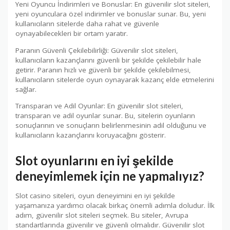
Yeni Oyuncu İndirimleri ve Bonuslar: En güvenilir slot siteleri,
yeni oyunculara özel indirimler ve bonuslar sunar. Bu, yeni
kullanıcıların sitelerde daha rahat ve güvenle
oynayabilecekleri bir ortam yaratır.
Paranın Güvenli Çekilebilirliği: Güvenilir slot siteleri,
kullanıcıların kazançlarını güvenli bir şekilde çekilebilir hale
getirir. Paranın hızlı ve güvenli bir şekilde çekilebilmesi,
kullanıcıların sitelerde oyun oynayarak kazanç elde etmelerini
sağlar.
Transparan ve Adil Oyunlar: En güvenilir slot siteleri,
transparan ve adil oyunlar sunar. Bu, sitelerin oyunların
sonuçlarının ve sonuçların belirlenmesinin adil olduğunu ve
kullanıcıların kazançlarını koruyacağını gösterir.
Slot oyunlarını en iyi şekilde
deneyimlemek için ne yapmalıyız?
Slot casino siteleri, oyun deneyimini en iyi şekilde
yaşamanıza yardımcı olacak birkaç önemli adımla doludur. İlk
adım, güvenilir slot siteleri seçmek. Bu siteler, Avrupa
standartlarında güvenilir ve güvenli olmalıdır. Güvenilir slot