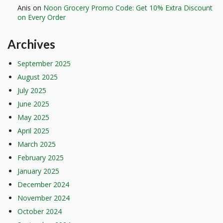
Anis
on
Noon Grocery Promo Code: Get 10% Extra Discount
on Every Order
Archives
September 2025
August 2025
July 2025
June 2025
May 2025
April 2025
March 2025
February 2025
January 2025
December 2024
November 2024
October 2024