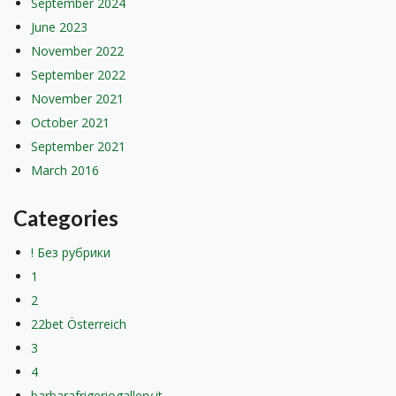
September 2024
June 2023
November 2022
September 2022
November 2021
October 2021
September 2021
March 2016
Categories
! Без рубрики
1
2
22bet Österreich
3
4
barbarafrigeriogallery.it