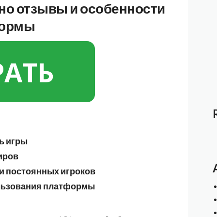
ино отзывы и особенности
формы
АТЬ
ь игры
иров
 и постоянных игроков
ользования платформы