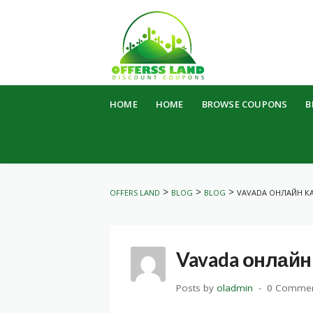
Skip
to
HOME
HOME
BROWSE COUPONS
B
content
>
>
>
OFFERS LAND
BLOG
BLOG
VAVADA ОНЛАЙН КА
Vavada онлайн
Posts by
oladmin
0 Comme