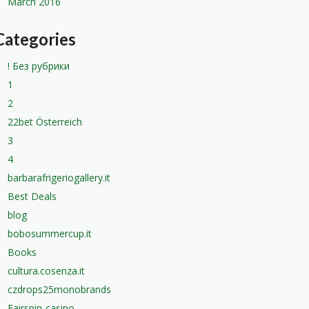
March 2016
Categories
! Без рубрики
1
2
22bet Österreich
3
4
barbarafrigeriogallery.it
Best Deals
blog
bobosummercup.it
Books
cultura.cosenza.it
czdrops25monobrands
Fairspin-casino