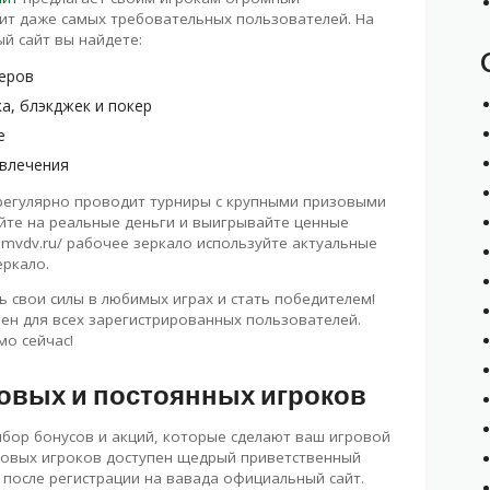
ит даже самых требовательных пользователей. На
й сайт вы найдете:
еров
ка, блэкджек и покер
е
звлечения
регулярно проводит турниры с крупными призовыми
айте на реальные деньги и выигрывайте ценные
umvdv.ru/ рабочее зеркало используйте актуальные
еркало.
 свои силы в любимых играх и стать победителем!
пен для всех зарегистрированных пользователей.
мо сейчас!
новых и постоянных игроков
бор бонусов и акций, которые сделают ваш игровой
новых игроков доступен щедрый приветственный
 после регистрации на вавада официальный сайт.