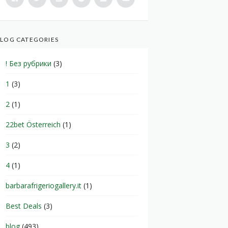
LOG CATEGORIES
! Без рубрики
(3)
1
(3)
2
(1)
22bet Österreich
(1)
3
(2)
4
(1)
barbarafrigeriogallery.it
(1)
Best Deals
(3)
blog
(493)