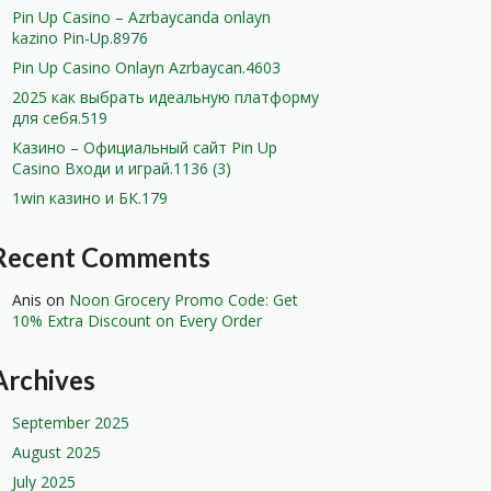
Pin Up Casino – Azrbaycanda onlayn
kazino Pin-Up.8976
Pin Up Casino Onlayn Azrbaycan.4603
2025 как выбрать идеальную платформу
для себя.519
Казино – Официальный сайт Pin Up
Casino Входи и играй.1136 (3)
1win казино и БК.179
Recent Comments
Anis
on
Noon Grocery Promo Code: Get
10% Extra Discount on Every Order
Archives
September 2025
August 2025
July 2025