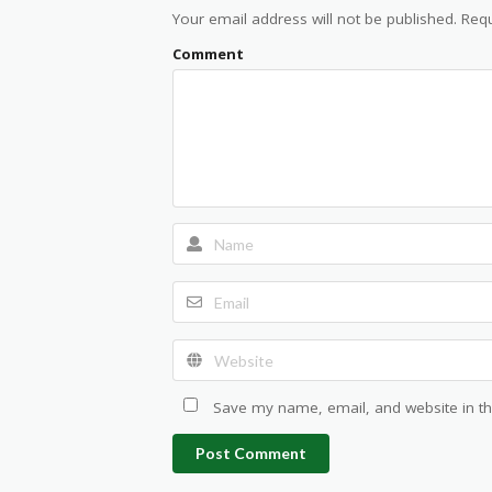
Your email address will not be published.
Requ
Comment
Save my name, email, and website in th
Post Comment