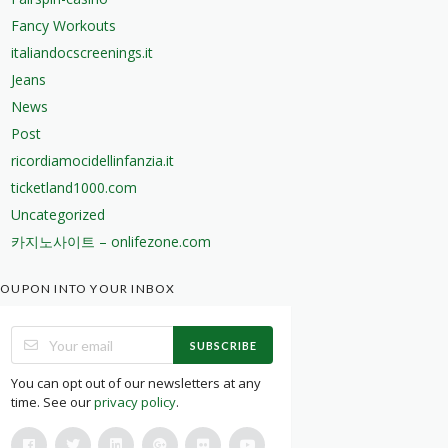
Fancy Workouts
italiandocscreenings.it
Jeans
News
Post
ricordiamocidellinfanzia.it
ticketland1000.com
Uncategorized
카지노사이트 – onlifezone.com
OUPON INTO YOUR INBOX
SUBSCRIBE
You can opt out of our newsletters at any
time. See our
privacy policy
.