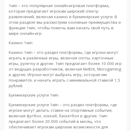
1win – это популярная онлайн-игровая платформа,
которая предлагает игрокам широкий спектр
развлечений, включая казино и букмекерские услуги. В
этом разделе мы рассмотрим основные преимущества и
функции 1win, чтобы помочь вам начать свой путь в
мире онлайн-игр.
Казино 1win
Казино 1win – это раздел платформы, где игроки могут
играть в различные игры, включая слоты, карточные
игры, рулетку и другие. 1win предлагает более 10 000 игр
от ведущих разработчиков, включая NetEnt, Microgaming
и другие. Игроки могут выбрать игру, которая им
понравится, и начать играть с минимальной ставкой 1,5
рублей.
Букмекерские услуги 1win
Букмекерские услуги 1win – это раздел платформы, где
игроки могут делать ставки на спортивные события,
включая футбол, хоккей, баскетбол и другие. 1win
предлагает более 20 000 событий в месяц, что
обеспечивает игрокам широкие возможности для