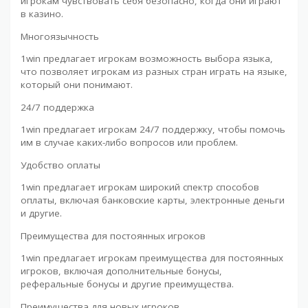
игрокам чувствовать себя безопасно, когда они играют
в казино.
Многоязычность
1win предлагает игрокам возможность выбора языка,
что позволяет игрокам из разных стран играть на языке,
который они понимают.
24/7 поддержка
1win предлагает игрокам 24/7 поддержку, чтобы помочь
им в случае каких-либо вопросов или проблем.
Удобство оплаты
1win предлагает игрокам широкий спектр способов
оплаты, включая банковские карты, электронные деньги
и другие.
Преимущества для постоянных игроков
1win предлагает игрокам преимущества для постоянных
игроков, включая дополнительные бонусы,
реферальные бонусы и другие преимущества.
Преимущества для новых игроков