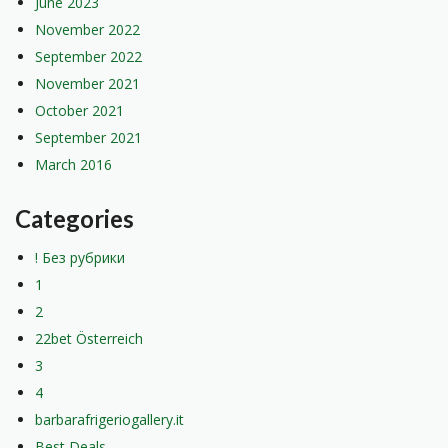
June 2023
November 2022
September 2022
November 2021
October 2021
September 2021
March 2016
Categories
! Без рубрики
1
2
22bet Österreich
3
4
barbarafrigeriogallery.it
Best Deals