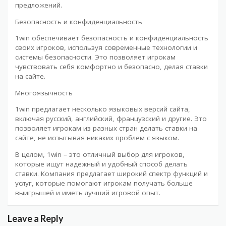
предложений.
Безопасность и конфиденциальность
1win обеспечивает безопасность и конфиденциальность
своих игроков, используя современные технологии и
системы безопасности. Это позволяет игрокам
чувствовать себя комфортно и безопасно, делая ставки
на сайте.
Многоязычность
1win предлагает несколько языковых версий сайта,
включая русский, английский, французский и другие. Это
позволяет игрокам из разных стран делать ставки на
сайте, не испытывая никаких проблем с языком.
В целом, 1win – это отличный выбор для игроков,
которые ищут надежный и удобный способ делать
ставки. Компания предлагает широкий спектр функций и
услуг, которые помогают игрокам получать больше
выигрышей и иметь лучший игровой опыт.
Leave a Reply