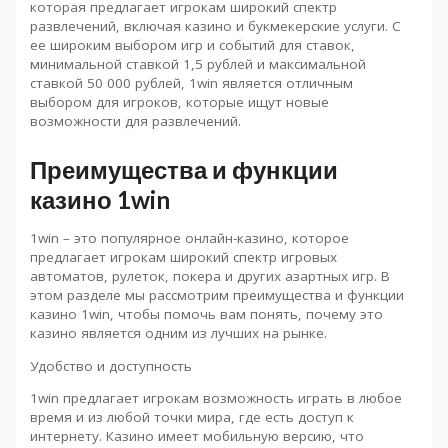
которая предлагает игрокам широкий спектр
развлечений, включая казино и букмекерские услуги. С
ее широким выбором игр и событий для ставок,
минимальной ставкой 1,5 рублей и максимальной
ставкой 50 000 рублей, 1win является отличным
выбором для игроков, которые ищут новые
возможности для развлечений.
Преимущества и функции
казино 1win
1win – это популярное онлайн-казино, которое
предлагает игрокам широкий спектр игровых
автоматов, рулеток, покера и других азартных игр. В
этом разделе мы рассмотрим преимущества и функции
казино 1win, чтобы помочь вам понять, почему это
казино является одним из лучших на рынке.
Удобство и доступность
1win предлагает игрокам возможность играть в любое
время и из любой точки мира, где есть доступ к
интернету. Казино имеет мобильную версию, что