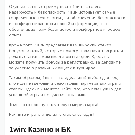
Один из главных преимуществ 1вин – это его
надежность и безопасность. 1вин использует самые
современные технологии для обеспечения безопасности
и конфиденциальности вашей информации, что
обеспечивает вам безопасное и комфортное игровое
опыта.
Кроме того, 1вин предлагает вам широкий спектр
бонусов и акций, которые помогут вам начать играть и
делать ставки с максимальной выгодой. Здесь вы
можете получить бонусы за регистрацию, за депозит и
за участие в различных акциях и турнирах.
Таким образом, 1вин – это идеальный выбор для тех,
кто ищет надежный и безопасный партнера для игры и
ставок. Здесь вы можете найти все, что вам нужно для
успешной игры и получения выигрыша.
1вин – это ваш путь к успеху в мире азарта!
Начните играть и делайте ставки сегодня!
1win: Казино и БК