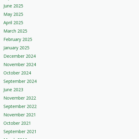
June 2025
May 2025
April 2025
March 2025
February 2025
January 2025
December 2024
November 2024
October 2024
September 2024
June 2023
November 2022
September 2022
November 2021
October 2021
September 2021