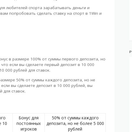
для любителей спорта зарабатывать деньги и
вам попробовать сделать ставку на спорт в 1Win и
P
онус в размере 100% от суммы первого депозита, но
, что если вы сделаете первый депозит в 10 000
0 000 рублей для ставок.
 размере 50% от суммы каждого депозита, но не
 если вы сделаете депозит в 10 000 рублей, вы
 для ставок.
ого
Бонус для
50% от суммы каждого
е 10
постоянных
депозита, но не более 5 000
игроков
рублей