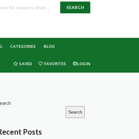
SEARCH
G
CATEGORIES
BLOG
SAVED
FAVORITES
LOGIN
earch
Search
Recent Posts