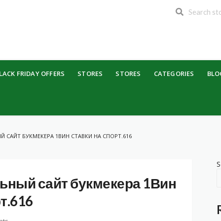
LACK FRIDAY OFFERS
STORES
STORES
CATEGORIES
BLO
 САЙТ БУКМЕКЕРА 1ВИН СТАВКИ НА СПОРТ.616
S
ьный сайт букмекера 1Вин
т.616