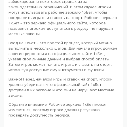
заблокирован в некоторых странах из-за
законодательных ограничений. В этом случае игроки
могут использовать рабочее зеркало 1хБет, чтобы
продолжить играть и ставить на спорт. Рабочее зеркало
1хБет – это зеркало официального сайта, которое
позволяет игрокам доступаться к ресурсу, не нарушая
местные законы.
Вход на 1хБет – это простой процесс, который можно
выполнить в несколько шагов. Для начала игрок должен
зарегистрироваться на официальном сайте 1хБет,
указав свои личные данные и выбрав способ оплаты.
Затем игрок может начать играть и ставить на спорт,
используя доступные ему инструменты и функции.
Важно! Перед началом игры и ставок на спорт, игроки
должны убедиться, что официальный сайт 1хБет
доступен в их регионе и что они не нарушают местные
законы.
Обратите внимание! Рабочее зеркало 1хБет может
изменяться, поэтому игроки должны регулярно
проверять доступность ресурса.