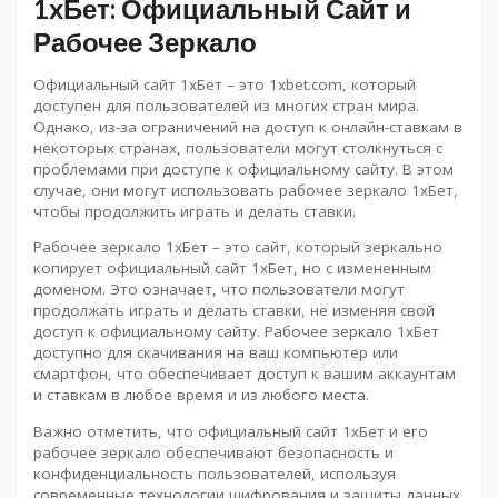
1хБет: Официальный Сайт и
Рабочее Зеркало
Официальный сайт 1хБет – это 1xbet.com, который
доступен для пользователей из многих стран мира.
Однако, из-за ограничений на доступ к онлайн-ставкам в
некоторых странах, пользователи могут столкнуться с
проблемами при доступе к официальному сайту. В этом
случае, они могут использовать рабочее зеркало 1хБет,
чтобы продолжить играть и делать ставки.
Рабочее зеркало 1хБет – это сайт, который зеркально
копирует официальный сайт 1хБет, но с измененным
доменом. Это означает, что пользователи могут
продолжать играть и делать ставки, не изменяя свой
доступ к официальному сайту. Рабочее зеркало 1хБет
доступно для скачивания на ваш компьютер или
смартфон, что обеспечивает доступ к вашим аккаунтам
и ставкам в любое время и из любого места.
Важно отметить, что официальный сайт 1хБет и его
рабочее зеркало обеспечивают безопасность и
конфиденциальность пользователей, используя
современные технологии шифрования и защиты данных.