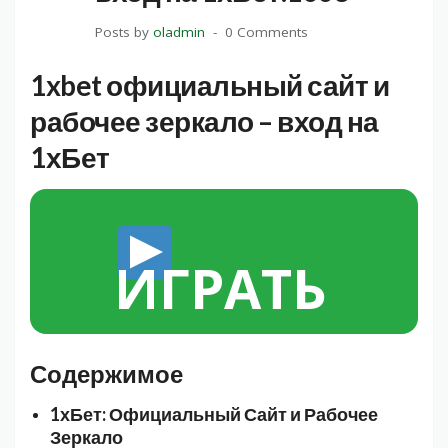
Posts by
oladmin
0 Comments
1xbet официальный сайт и
рабочее зеркало – вход на
1хБет
ИГРАТЬ
Содержимое
1хБет: Официальный Сайт и Рабочее
Зеркало