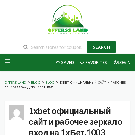
SEARCH
Skip
to
SAVED
FAVORITES
LOGIN
content
>
>
>
OFFERS LAND
BLOG
BLOG
1XBET ОФИЦИАЛЬНЫЙ САЙТ И РАБОЧЕЕ
ЗЕРКАЛО ВХОД НА 1ХБЕТ.1003
1xbet официальный
сайт и рабочее зеркало
вход на 1хБет.1003