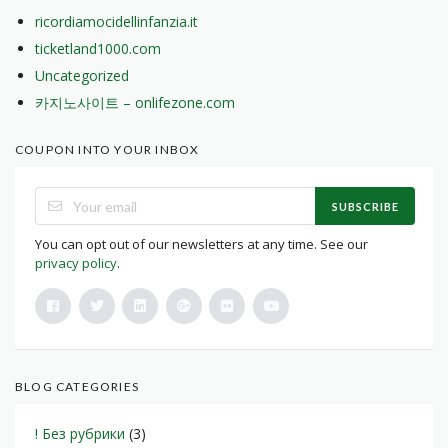
ricordiamocidellinfanzia.it
ticketland1000.com
Uncategorized
카지노사이트 – onlifezone.com
COUPON INTO YOUR INBOX
SUBSCRIBE
You can opt out of our newsletters at any time. See our
privacy policy
.
BLOG CATEGORIES
! Без рубрики
(3)