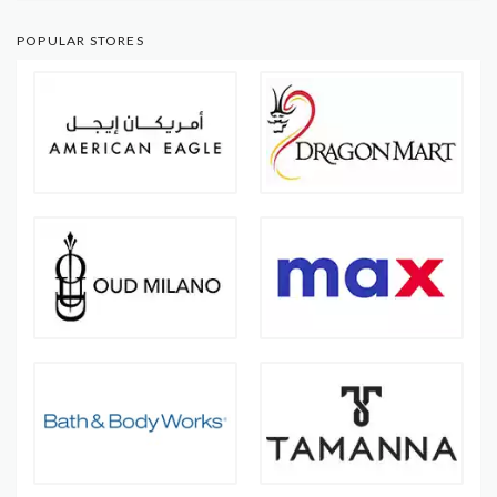
POPULAR STORES