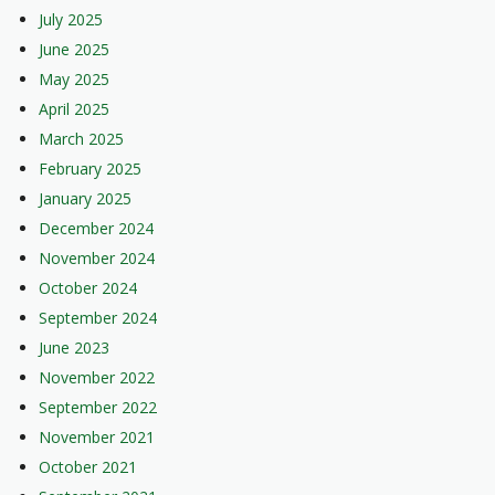
July 2025
June 2025
May 2025
April 2025
March 2025
February 2025
January 2025
December 2024
November 2024
October 2024
September 2024
June 2023
November 2022
September 2022
November 2021
October 2021