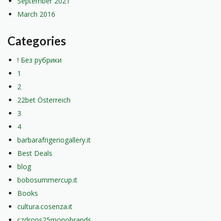
September 2021
March 2016
Categories
! Без рубрики
1
2
22bet Österreich
3
4
barbarafrigeriogallery.it
Best Deals
blog
bobosummercup.it
Books
cultura.cosenza.it
czdrops25monobrands