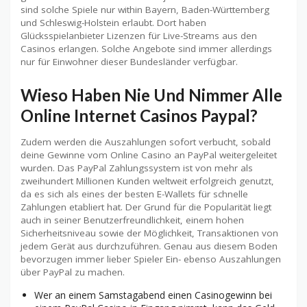
sind solche Spiele nur within Bayern, Baden-Württemberg
und Schleswig-Holstein erlaubt. Dort haben
Glücksspielanbieter Lizenzen für Live-Streams aus den
Casinos erlangen. Solche Angebote sind immer allerdings
nur für Einwohner dieser Bundesländer verfügbar.
Wieso Haben Nie Und Nimmer Alle
Online Internet Casinos Paypal?
Zudem werden die Auszahlungen sofort verbucht, sobald
deine Gewinne vom Online Casino an PayPal weitergeleitet
wurden. Das PayPal Zahlungssystem ist von mehr als
zweihundert Millionen Kunden weltweit erfolgreich genutzt,
da es sich als eines der besten E-Wallets für schnelle
Zahlungen etabliert hat. Der Grund für die Popularität liegt
auch in seiner Benutzerfreundlichkeit, einem hohen
Sicherheitsniveau sowie der Möglichkeit, Transaktionen von
jedem Gerät aus durchzuführen. Genau aus diesem Boden
bevorzugen immer lieber Spieler Ein- ebenso Auszahlungen
über PayPal zu machen.
Wer an einem Samstagabend einen Casinogewinn bei