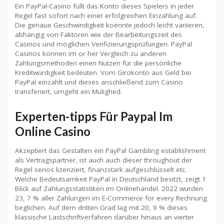
Ein PayPal-Casino füllt das Konto dieses Spielers in jeder
Regel fast sofort nach einer erfolgreichen Einzahlung auf.
Die genaue Geschwindigkeit koennte jedoch leicht variieren,
abhängig von Faktoren wie der Bearbeitungszeit des
Casinos und möglichen Verifizierungsprüfungen. PayPal
Casinos können im or her Vergleich zu anderen
Zahlungsmethoden einen Nutzen für die persönliche
Kreditwürdigkeit bedeuten. Vom Girokonto aus Geld bei
PayPal einzahlt und dieses anschließend zum Casino
transferiert, umgeht ein Mulighed.
Experten-tipps Für Paypal Im
Online Casino
Akzeptiert das Gestalten ein PayPal Gambling establishment
als Vertragspartner, ist auch auch dieser throughout der
Regel seriös lizenziert, finanzstark aufgeschlüsselt etc.
Welche Bedeutsamkeit PayPal in Deutschland besitzt, zeigt 1
Blick auf Zahlungsstatistiken im Onlinehandel. 2022 wurden
23, 7 % aller Zahlungen im E-Commerce for every Rechnung
beglichen. Auf dem dritten Grad lag mit 20, 9 % dieses
klassische Lastschriftverfahren darüber hinaus an vierter