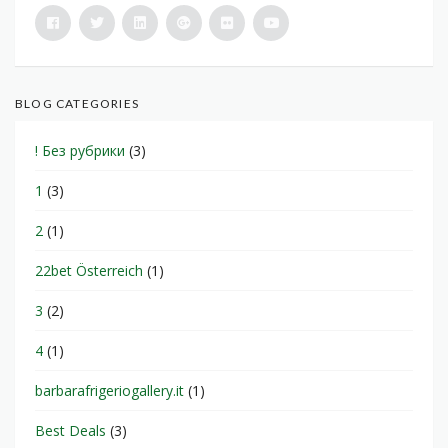
BLOG CATEGORIES
! Без рубрики
(3)
1
(3)
2
(1)
22bet Österreich
(1)
3
(2)
4
(1)
barbarafrigeriogallery.it
(1)
Best Deals
(3)