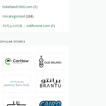
ticketland1000.com
(1)
Uncategorized
(268)
카지노사이트 – onlifezone.com
(1)
OPULAR STORES