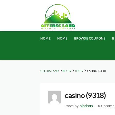
Skip
to
HOME
HOME
BROWSE COUPONS
B
content
>
>
>
OFFERS LAND
BLOG
BLOG
CASINO (9318)
casino (9318)
Posts by
oladmin
0 Comme