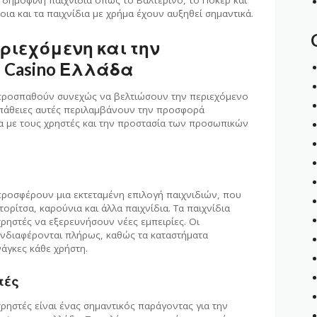
οια και τα παιχνίδια με χρήμα έχουν αυξηθεί σημαντικά.
ριεχόμενη και την
 Casino Ελλάδα
α προσπαθούν συνεχώς να βελτιώσουν την περιεχόμενο
σπάθειες αυτές περιλαμβάνουν την προσφορά
ία με τους χρηστές και την προστασία των προσωπικών
 προσφέρουν μια εκτεταμένη επιλογή παιχνιδιών, που
ρίτσα, καρούνια και άλλα παιχνίδια. Τα παιχνίδια
χρηστές να εξερευνήσουν νέες εμπειρίες. Οι
νδιαφέρονται πλήρως, καθώς τα καταστήματα
άγκες κάθε χρήστη.
τές
ρηστές είναι ένας σημαντικός παράγοντας για την