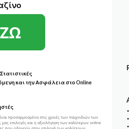
αζίνο
ΖΩ
 Στατιστικές
μενη και την Ασφάλεια στο Online
ηστές
είναι προσαρμοσμένα στις χρειές των παιχνιδιών των
μας επιλογές και η αξιολόγηση των καλύτερων online
ντες που οδηγούν στην επιλογή των καλύτερων