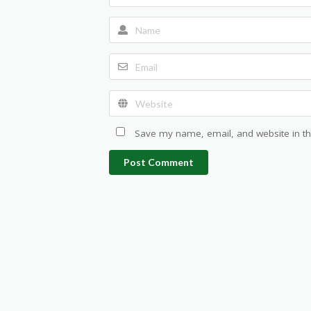
Save my name, email, and website in th
Post Comment