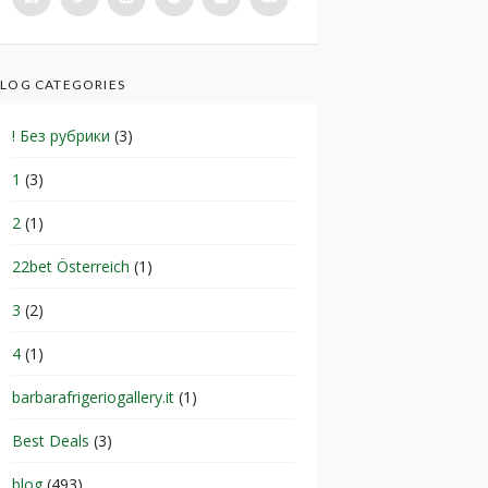
LOG CATEGORIES
! Без рубрики
(3)
1
(3)
2
(1)
22bet Österreich
(1)
3
(2)
4
(1)
barbarafrigeriogallery.it
(1)
Best Deals
(3)
blog
(493)