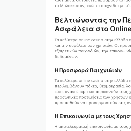
το Μπλακκιστάν, ενώ τα παιχνίδια με τέτ
Βελτιώνοντας την Πε
Ασφάλεια στο Online
Τα καλύτερα online casino στην ελλάδ
και την ασφάλεια των χρηστών. Οι προ
εξαιρετικών παιχνιδιών, την επικοινων
δεδομένων.
Η Προσφορά Παιχνιδιών
Τα καλύτερα online casino στην ελλάδα
περιλαμβάνουν πόκερ, θερμοκρασία, λοτο
είναι ανανεώσιμα και παρακινούν τους 
προσωπικές προτιμήσεις των χρηστών ε
προσπαθούν να προσαρμοστούν στις αν
Η Επικοινωνία με τους Χρησ
Η αποτελεσματική επικοινωνία με τους χ