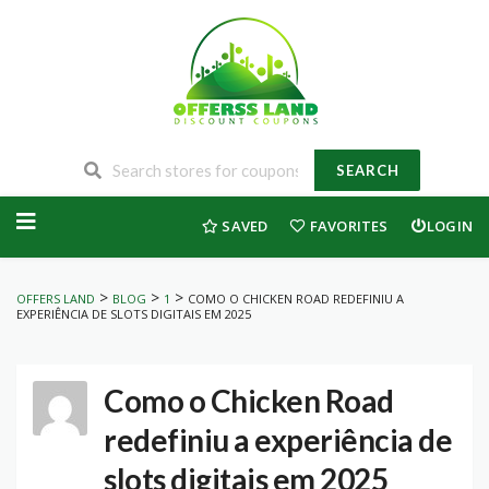
SEARCH
Skip
to
SAVED
FAVORITES
LOGIN
content
>
>
>
OFFERS LAND
BLOG
1
COMO O CHICKEN ROAD REDEFINIU A
EXPERIÊNCIA DE SLOTS DIGITAIS EM 2025
Como o Chicken Road
redefiniu a experiência de
slots digitais em 2025