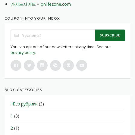
카지노사이트 – onlifezone.com
COUPON INTO YOUR INBOX
SUBSCRIBE
You can opt out of our newsletters at any time. See our
privacy policy
.
BLOG CATEGORIES
! Без рубрики
(3)
1
(3)
2
(1)