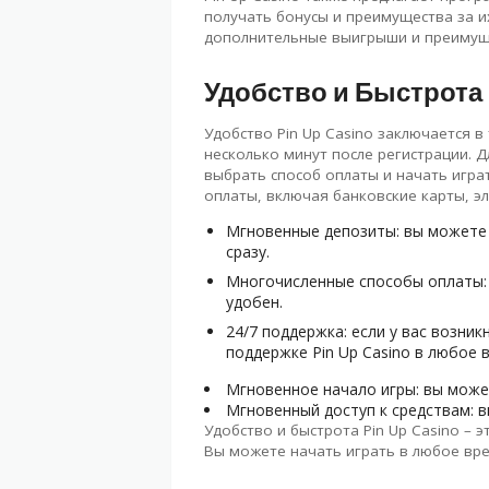
получать бонусы и преимущества за и
дополнительные выигрыши и преимущес
Удобство и Быстрота в
Удобство Pin Up Casino заключается в
несколько минут после регистрации. Д
выбрать способ оплаты и начать играт
оплаты, включая банковские карты, э
Мгновенные депозиты: вы можете 
сразу.
Многочисленные способы оплаты:
удобен.
24/7 поддержка: если у вас возни
поддержке Pin Up Casino в любое 
Мгновенное начало игры: вы может
Мгновенный доступ к средствам: 
Удобство и быстрота Pin Up Casino – 
Вы можете начать играть в любое вре