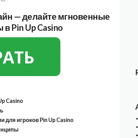
nts
айн — делайте мгновенные
в Pin Up Casino
АТЬ
Up Casino
ть
 для игроков Pin Up Casino
инципы