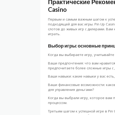
Практические Рекомен
Casino
Первым и самым важным шагом к успеш
подходящей для вас игры. Pin Up Casi
слотов до живых игр с дилерами. Вам 
играть.
Выбор игры: основные прин
Когда вы выбираете игру, учитывайте
Ваши предпочтения: что вам нравится 
предпочитаете более сложные игры с
Ваши навыки: какие навыки у вас есть
Ваши финансовые возможности: какова
для управления деньгами?
Когда вы выбрали игру, которое вам 
процессом.
Третьим шагом к успешной игре в Pin 