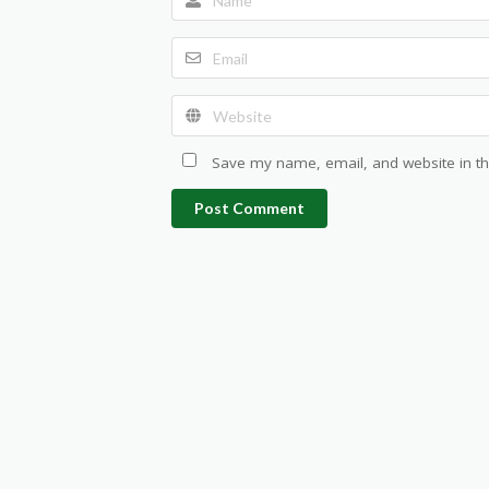
Save my name, email, and website in th
Post Comment