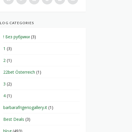
LOG CATEGORIES
! Без рубрики
(3)
1
(3)
2
(1)
22bet Österreich
(1)
3
(2)
4
(1)
barbarafrigeriogallery.it
(1)
Best Deals
(3)
blog
(493)