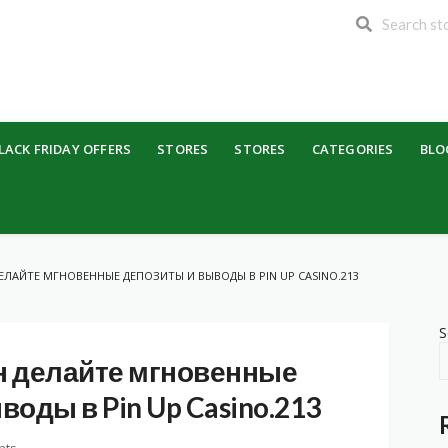
LACK FRIDAY OFFERS
STORES
STORES
CATEGORIES
BLO
ЛАЙТЕ МГНОВЕННЫЕ ДЕПОЗИТЫ И ВЫВОДЫ В PIN UP CASINO.213
S
н делайте мгновенные
оды в Pin Up Casino.213