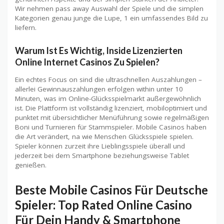
Wir nehmen pass away Auswahl der Spiele und die simplen
Kategorien genau junge die Lupe, 1 ein umfassendes Bild zu
liefern.
Warum Ist Es Wichtig, Inside Lizenzierten
Online Internet Casinos Zu Spielen?
Ein echtes Focus on sind die ultraschnellen Auszahlungen –
allerlei Gewinnauszahlungen erfolgen within unter 10
Minuten, was im Online-Glücksspielmarkt außergewöhnlich
ist. Die Plattform ist vollständig lizenziert, mobiloptimiert und
punktet mit übersichtlicher Menüführung sowie regelmäßigen
Boni und Turnieren für Stammspieler. Mobile Casinos haben
die Art verändert, na wie Menschen Glücksspiele spielen.
Spieler können zurzeit ihre Lieblingsspiele überall und
jederzeit bei dem Smartphone beziehungsweise Tablet
genießen.
Beste Mobile Casinos Für Deutsche
Spieler: Top Rated Online Casino
Für Dein Handy & Smartphone