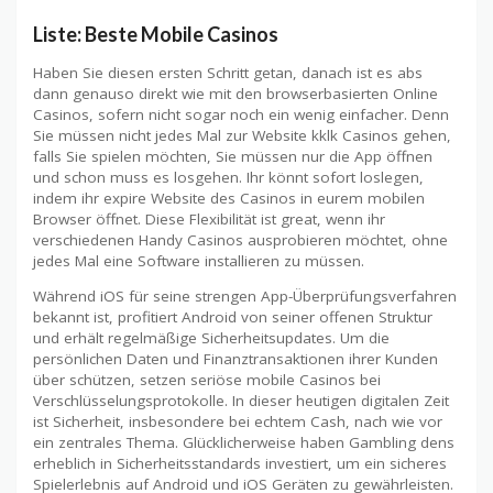
Liste: Beste Mobile Casinos
Haben Sie diesen ersten Schritt getan, danach ist es abs
dann genauso direkt wie mit den browserbasierten Online
Casinos, sofern nicht sogar noch ein wenig einfacher. Denn
Sie müssen nicht jedes Mal zur Website kklk Casinos gehen,
falls Sie spielen möchten, Sie müssen nur die App öffnen
und schon muss es losgehen. Ihr könnt sofort loslegen,
indem ihr expire Website des Casinos in eurem mobilen
Browser öffnet. Diese Flexibilität ist great, wenn ihr
verschiedenen Handy Casinos ausprobieren möchtet, ohne
jedes Mal eine Software installieren zu müssen.
Während iOS für seine strengen App-Überprüfungsverfahren
bekannt ist, profitiert Android von seiner offenen Struktur
und erhält regelmäßige Sicherheitsupdates. Um die
persönlichen Daten und Finanztransaktionen ihrer Kunden
über schützen, setzen seriöse mobile Casinos bei
Verschlüsselungsprotokolle. In dieser heutigen digitalen Zeit
ist Sicherheit, insbesondere bei echtem Cash, nach wie vor
ein zentrales Thema. Glücklicherweise haben Gambling dens
erheblich in Sicherheitsstandards investiert, um ein sicheres
Spielerlebnis auf Android und iOS Geräten zu gewährleisten.