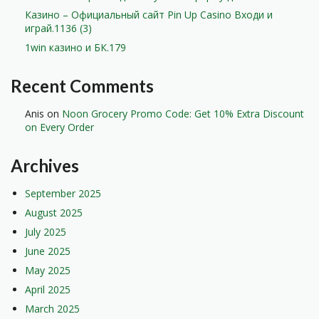
Казино – Официальный сайт Pin Up Casino Входи и
играй.1136 (3)
1win казино и БК.179
Recent Comments
Anis
on
Noon Grocery Promo Code: Get 10% Extra Discount
on Every Order
Archives
September 2025
August 2025
July 2025
June 2025
May 2025
April 2025
March 2025