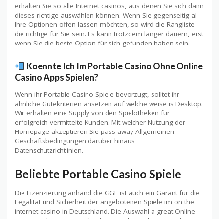
erhalten Sie so alle Internet casinos, aus denen Sie sich dann
dieses richtige auswählen können. Wenn Sie gegenseitig all
Ihre Optionen offen lassen möchten, so wird die Rangliste
die richtige für Sie sein. Es kann trotzdem länger dauern, erst
wenn Sie die beste Option für sich gefunden haben sein.
Koennte Ich Im Portable Casino Ohne Online
Casino Apps Spielen?
Wenn ihr Portable Casino Spiele bevorzugt, solltet ihr
ähnliche Gütekriterien ansetzen auf welche weise is Desktop.
Wir erhalten eine Supply von den Spielotheken für
erfolgreich vermittelte Kunden. Mit welcher Nutzung der
Homepage akzeptieren Sie pass away Allgemeinen
Geschäftsbedingungen darüber hinaus
Datenschutzrichtlinien.
Beliebte Portable Casino Spiele
Die Lizenzierung anhand die GGL ist auch ein Garant für die
Legalität und Sicherheit der angebotenen Spiele im on the
internet casino in Deutschland. Die Auswahl a great Online