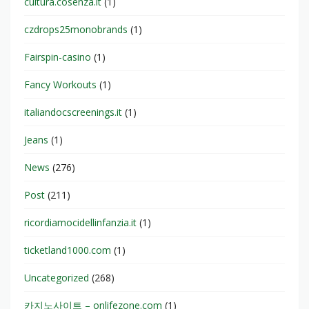
cultura.cosenza.it
(1)
czdrops25monobrands
(1)
Fairspin-casino
(1)
Fancy Workouts
(1)
italiandocscreenings.it
(1)
Jeans
(1)
News
(276)
Post
(211)
ricordiamocidellinfanzia.it
(1)
ticketland1000.com
(1)
Uncategorized
(268)
카지노사이트 – onlifezone.com
(1)