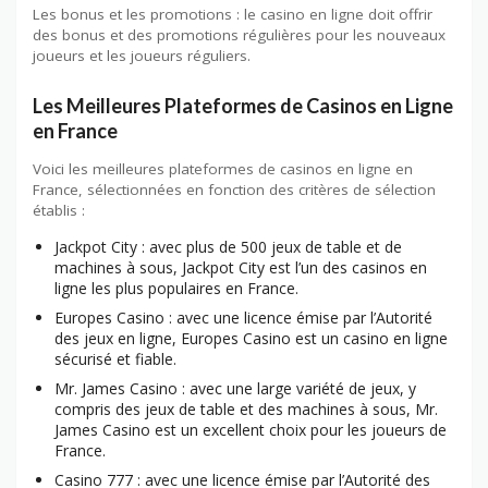
Les bonus et les promotions : le casino en ligne doit offrir
des bonus et des promotions régulières pour les nouveaux
joueurs et les joueurs réguliers.
Les Meilleures Plateformes de Casinos en Ligne
en France
Voici les meilleures plateformes de casinos en ligne en
France, sélectionnées en fonction des critères de sélection
établis :
Jackpot City : avec plus de 500 jeux de table et de
machines à sous, Jackpot City est l’un des casinos en
ligne les plus populaires en France.
Europes Casino : avec une licence émise par l’Autorité
des jeux en ligne, Europes Casino est un casino en ligne
sécurisé et fiable.
Mr. James Casino : avec une large variété de jeux, y
compris des jeux de table et des machines à sous, Mr.
James Casino est un excellent choix pour les joueurs de
France.
Casino 777 : avec une licence émise par l’Autorité des