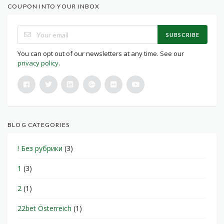
COUPON INTO YOUR INBOX
SUBSCRIBE
You can opt out of our newsletters at any time. See our
privacy policy
.
BLOG CATEGORIES
! Без рубрики
(3)
1
(3)
2
(1)
22bet Österreich
(1)