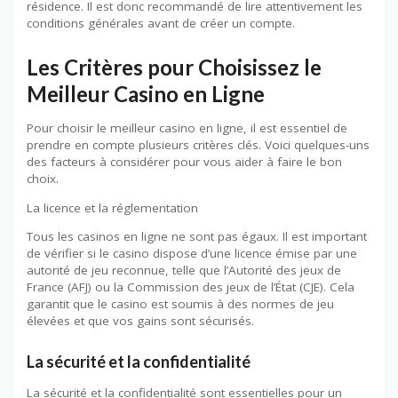
résidence. Il est donc recommandé de lire attentivement les
conditions générales avant de créer un compte.
Les Critères pour Choisissez le
Meilleur Casino en Ligne
Pour choisir le meilleur casino en ligne, il est essentiel de
prendre en compte plusieurs critères clés. Voici quelques-uns
des facteurs à considérer pour vous aider à faire le bon
choix.
La licence et la réglementation
Tous les casinos en ligne ne sont pas égaux. Il est important
de vérifier si le casino dispose d’une licence émise par une
autorité de jeu reconnue, telle que l’Autorité des jeux de
France (AFJ) ou la Commission des jeux de l’État (CJE). Cela
garantit que le casino est soumis à des normes de jeu
élevées et que vos gains sont sécurisés.
La sécurité et la confidentialité
La sécurité et la confidentialité sont essentielles pour un