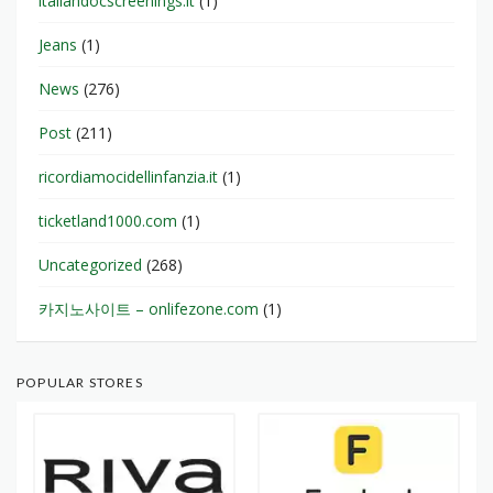
italiandocscreenings.it
(1)
Jeans
(1)
News
(276)
Post
(211)
ricordiamocidellinfanzia.it
(1)
ticketland1000.com
(1)
Uncategorized
(268)
카지노사이트 – onlifezone.com
(1)
POPULAR STORES