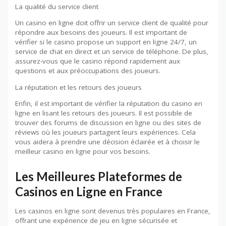
La qualité du service client
Un casino en ligne doit offrir un service client de qualité pour
répondre aux besoins des joueurs. Il est important de
vérifier si le casino propose un support en ligne 24/7, un
service de chat en direct et un service de téléphone. De plus,
assurez-vous que le casino répond rapidement aux
questions et aux préoccupations des joueurs.
La réputation et les retours des joueurs
Enfin, il est important de vérifier la réputation du casino en
ligne en lisant les retours des joueurs. Il est possible de
trouver des forums de discussion en ligne ou des sites de
réviews où les joueurs partagent leurs expériences. Cela
vous aidera à prendre une décision éclairée et à choisir le
meilleur casino en ligne pour vos besoins.
Les Meilleures Plateformes de
Casinos en Ligne en France
Les casinos en ligne sont devenus très populaires en France,
offrant une expérience de jeu en ligne sécurisée et