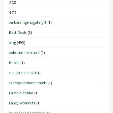
3
(2)
4
(1)
barbarafrigeriogallery.it
(1)
Best Deals
(3)
blog
(493)
bobosummercup.it
(1)
Books
(1)
cultura.cosenza.it
(1)
czdrops25monobrands
(1)
Fairspin-casino
(1)
Fancy Workouts
(1)