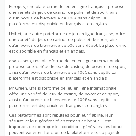
Europes, une plateforme de jeu en ligne française, propose
une variété de jeux de casino, de poker et de sport, ainsi
qu’un bonus de bienvenue de 100€ sans dépôt. La
plateforme est disponible en français et en anglais.
Unibet, une autre plateforme de jeu en ligne française, offre
une variété de jeux de casino, de poker et de sport, ainsi
qu’un bonus de bienvenue de 50€ sans dépôt. La plateforme
est disponible en français et en anglais.
888 Casino, une plateforme de jeu en ligne internationale,
propose une variété de jeux de casino, de poker et de sport,
ainsi qu’un bonus de bienvenue de 100€ sans dépôt. La
plateforme est disponible en français et en anglais.
Mr Green, une plateforme de jeu en ligne internationale,
offre une variété de jeux de casino, de poker et de sport,
ainsi qu’un bonus de bienvenue de 100€ sans dépôt. La
plateforme est disponible en français et en anglais.
Ces plateformes sont réputées pour leur fiabilité, leur
sécurité et leur générosité en termes de bonus. Il est
important de noter que les conditions générales des bonus
peuvent varier en fonction de la plateforme et du pays de