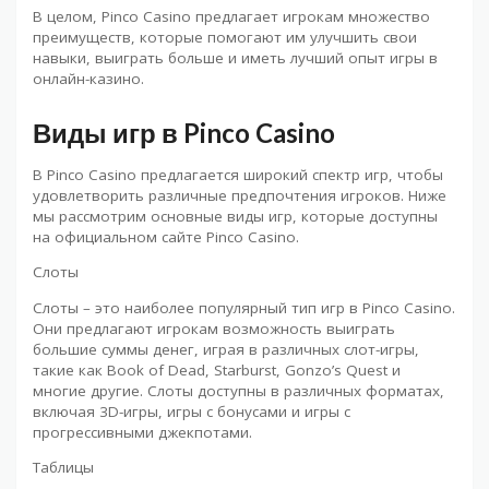
В целом, Pinco Casino предлагает игрокам множество
преимуществ, которые помогают им улучшить свои
навыки, выиграть больше и иметь лучший опыт игры в
онлайн-казино.
Виды игр в Pinco Casino
В Pinco Casino предлагается широкий спектр игр, чтобы
удовлетворить различные предпочтения игроков. Ниже
мы рассмотрим основные виды игр, которые доступны
на официальном сайте Pinco Casino.
Слоты
Слоты – это наиболее популярный тип игр в Pinco Casino.
Они предлагают игрокам возможность выиграть
большие суммы денег, играя в различных слот-игры,
такие как Book of Dead, Starburst, Gonzo’s Quest и
многие другие. Слоты доступны в различных форматах,
включая 3D-игры, игры с бонусами и игры с
прогрессивными джекпотами.
Таблицы