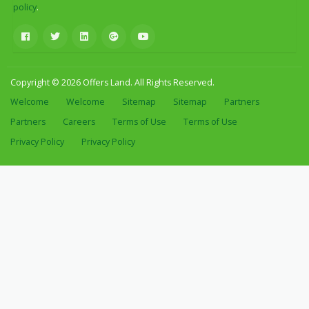
.
policy
Copyright © 2026 Offers Land. All Rights Reserved.
Welcome
Welcome
Sitemap
Sitemap
Partners
Partners
Careers
Terms of Use
Terms of Use
Privacy Policy
Privacy Policy