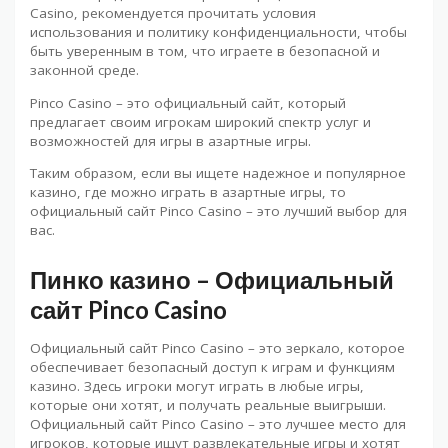
Casino, рекомендуется прочитать условия
использования и политику конфиденциальности, чтобы
быть уверенным в том, что играете в безопасной и
законной среде.
Pinco Casino – это официальный сайт, который
предлагает своим игрокам широкий спектр услуг и
возможностей для игры в азартные игры.
Таким образом, если вы ищете надежное и популярное
казино, где можно играть в азартные игры, то
официальный сайт Pinco Casino – это лучший выбор для
вас.
Пинко казино – Официальный
сайт Pinco Casino
Официальный сайт Pinco Casino – это зеркало, которое
обеспечивает безопасный доступ к играм и функциям
казино. Здесь игроки могут играть в любые игры,
которые они хотят, и получать реальные выигрыши.
Официальный сайт Pinco Casino – это лучшее место для
игроков, которые ищут развлекательные игры и хотят