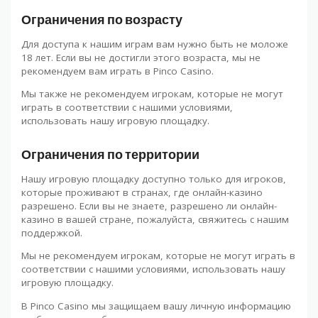
Ограничения по возрасту
Для доступа к нашим играм вам нужно быть не моложе
18 лет. Если вы не достигли этого возраста, мы не
рекомендуем вам играть в Pinco Casino.
Мы также не рекомендуем игрокам, которые не могут
играть в соответствии с нашими условиями,
использовать нашу игровую площадку.
Ограничения по территории
Нашу игровую площадку доступно только для игроков,
которые проживают в странах, где онлайн-казино
разрешено. Если вы не знаете, разрешено ли онлайн-
казино в вашей стране, пожалуйста, свяжитесь с нашим
поддержкой.
Мы не рекомендуем игрокам, которые не могут играть в
соответствии с нашими условиями, использовать нашу
игровую площадку.
В Pinco Casino мы защищаем вашу личную информацию