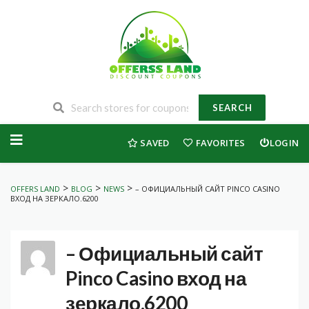
SEARCH
Skip
to
SAVED
FAVORITES
LOGIN
content
>
>
>
OFFERS LAND
BLOG
NEWS
– ОФИЦИАЛЬНЫЙ САЙТ PINCO CASINO
ВХОД НА ЗЕРКАЛО.6200
– Официальный сайт
Pinco Casino вход на
зеркало.6200