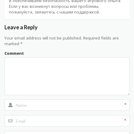
и обеспечиваем безопасность вашего игрового опыта.
Если у вас возникнут вопросы или проблемы,
пожалуйста, свяжитесь с нашим поддержкой.
Leave a Reply
Your email address will not be published.
Required fields are
marked
*
Comment
*
*