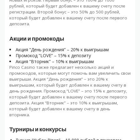
новых игроков. Первый бонус – это 100% до 1000
рублей, который будет добавлен к вашему счету после
регистрации. Второй бонус – это 50% до 500 рублей,
который будет добавлен к вашему счету после первого
депозита.
Акции и промокоды
Акция “День рождения” – 20% к выигрышам
Промокод “LOVE” – 15% к депозиту
Акция “Вторник” – 10% к выигрышам
Pinco Casino также предлагает несколько акций и
промокодов, которые могут помочь вам увеличить свои
выигрыши. Акция “День рождения” – это 20% к
выигрышам, который будет добавлен к вашему счету в
день рождения. Промокод “LOVE” – это 15% к депозиту,
который будет добавлен к вашему счету после первого
депозита. Акция “Вторник” – это 10% к выигрышам,
который будет добавлен к вашему счету в день
вторника.
Турниры и конкурсы