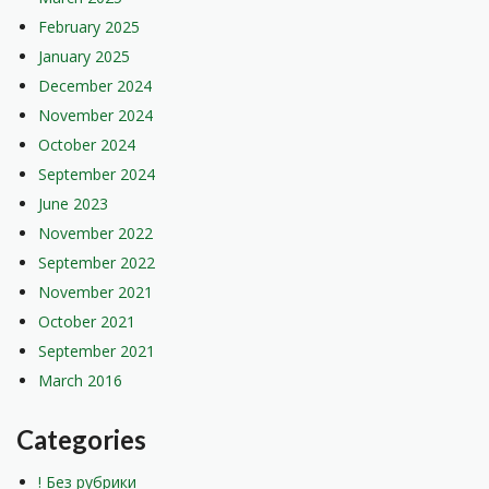
February 2025
January 2025
December 2024
November 2024
October 2024
September 2024
June 2023
November 2022
September 2022
November 2021
October 2021
September 2021
March 2016
Categories
! Без рубрики