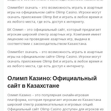
Олимпбет скачать – это возможность играть в азартные
игры на официальном сайте Olimp Casino. Игроки могут
скачать приложение Olimp Bet и играть в любое время и
из любого места, где есть доступ к интернету.
БК Олимп – это официальный сайт, который предлагает
игрокам широкий спектр азартных игр. Компания имеет
лицензию на проведение азартных игр, выдана в
соответствии с законодательством Казахстана.
Олимпбет скачать – это возможность играть в азартные
игры на официальном сайте Olimp Casino. Игроки могут
скачать приложение Olimp Bet и играть в любое время и
из любого места, где есть доступ к интернету.
Олимп Казино: Официальный
сайт в Казахстане
Олимп Казино – это популярная онлайн-игровая
платформа, которая предлагает игрокам из Казахстана
широкий спектр развлекательных и игровых опций.
Официальный сайт Olimp Casino доступен для игроков из