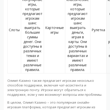
игры,
игры,
которые
которые
предлагают
предлагают
игрокам
игрокам
шанс
шанс
выиграть
Карточные
выиграть
Слоты
Рулетка
большие
игры
деньги,
суммы
играя в
денег. Они
карты. Они
доступны в
доступны в
различных
различных
темах и
вариантах и
имеют
имеют
различные
различные
правила.
правила.
Олимп Казино также предлагает игрокам несколько
способов поддержки, включая чат-ассистента и
электронную почту. Игроки могут обратиться к
поддержке, если у них возникнут вопросы или проблемы.
В целом, Олимп Казино – это популярная онлайн-
игровая платформа, которая предлагает игрокам из