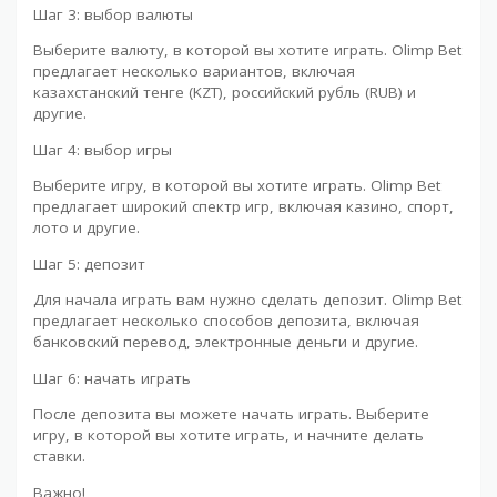
Шаг 3: выбор валюты
Выберите валюту, в которой вы хотите играть. Olimp Bet
предлагает несколько вариантов, включая
казахстанский тенге (KZT), российский рубль (RUB) и
другие.
Шаг 4: выбор игры
Выберите игру, в которой вы хотите играть. Olimp Bet
предлагает широкий спектр игр, включая казино, спорт,
лото и другие.
Шаг 5: депозит
Для начала играть вам нужно сделать депозит. Olimp Bet
предлагает несколько способов депозита, включая
банковский перевод, электронные деньги и другие.
Шаг 6: начать играть
После депозита вы можете начать играть. Выберите
игру, в которой вы хотите играть, и начните делать
ставки.
Важно!