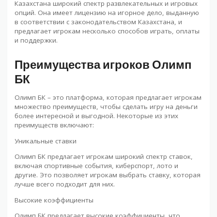
Казахстана широкий спектр развлекательных и игровых
опций. Она имеет лицензию на игорное дело, выданную
в соответствии с законодательством Казахстана, и
предлагает игрокам несколько способов играть, оплаты
и поддержки.
Преимущества игроков Олимп
БК
Олимп БК – это платформа, которая предлагает игрокам
множество преимуществ, чтобы сделать игру на деньги
более интересной и выгодной. Некоторые из этих
преимуществ включают:
Уникальные ставки
Олимп БК предлагает игрокам широкий спектр ставок,
включая спортивные события, киберспорт, лото и
другие. Это позволяет игрокам выбрать ставку, которая
лучше всего подходит для них.
Высокие коэффициенты
Олимп БК предлагает высокие коэффициенты, что