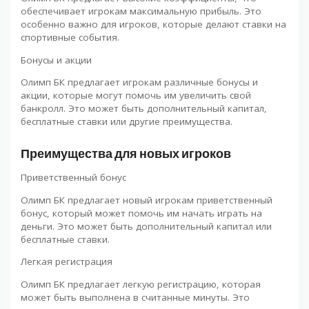
обеспечивает игрокам максимальную прибыль. Это
особенно важно для игроков, которые делают ставки на
спортивные события.
Бонусы и акции
Олимп БК предлагает игрокам различные бонусы и
акции, которые могут помочь им увеличить свой
банкролл. Это может быть дополнительный капитал,
бесплатные ставки или другие преимущества.
Преимущества для новых игроков
Приветственный бонус
Олимп БК предлагает новый игрокам приветственный
бонус, который может помочь им начать играть на
деньги. Это может быть дополнительный капитал или
бесплатные ставки.
Легкая регистрация
Олимп БК предлагает легкую регистрацию, которая
может быть выполнена в считанные минуты. Это