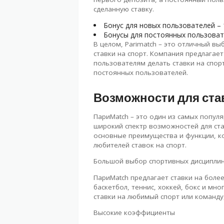
сделанную ставку.
Бонус для новых пользователей –
Бонусы для постоянных пользоват
В целом, Parimatch – это отличный вы
ставки на спорт. Компания предлагае
пользователям делать ставки на спорт
постоянных пользователей.
Возможности для став
ПариMatch – это один из самых попул
широкий спектр возможностей для ста
основные преимущества и функции, к
любителей ставок на спорт.
Большой выбор спортивных дисципли
ПариMatch предлагает ставки на боле
баскетбол, теннис, хоккей, бокс и мн
ставки на любимый спорт или команду,
Высокие коэффициенты