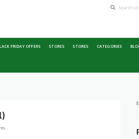
LACK FRIDAY OFFERS
STORES
STORES
CATEGORIES
BLO
S
1)
nts