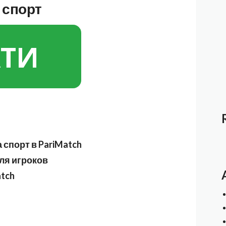
а спорт
ТИ
 спорт в PariMatch
ля игроков
atch