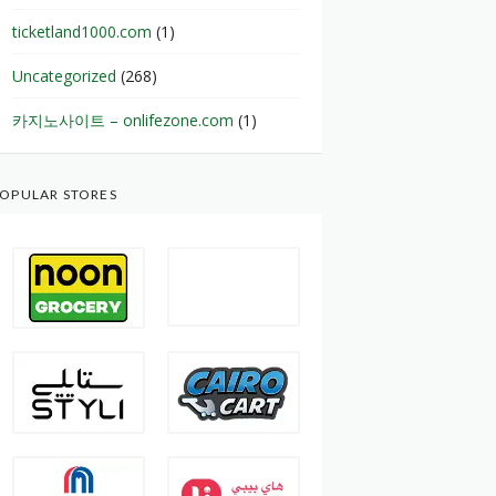
ticketland1000.com
(1)
Uncategorized
(268)
카지노사이트 – onlifezone.com
(1)
OPULAR STORES