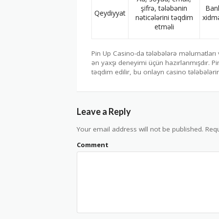
şifrə, tələbənin
Ban
Qeydiyyat
nəticələrini təqdim
xidmə
etməli
Pin Up Casino-da tələbələrə məlumatları v
ən yaxşı deneyimi üçün hazırlanmışdır. P
təqdim edilir, bu onlayn casino tələbələr
Leave a Reply
Your email address will not be published.
Requ
Comment