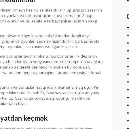
aşan onlayn kazino səhifəsidir. Pin up giriş prossesinin
yn oyunları və bonuslar üçün əlavə təlimatlar. Pinup,
dim olunur və bu səhifə Azərbaycanlılar üçün ən yaxşı
ın əksər onlayn kazino səhifələrindən fərqli deyil.
irişinə və oyunları seçmək lazımdır. Pin Up Casino-da
a oyunları, live casino və digərlər yer alır.
və bonuslar təqdim olunur. Bu bonuslar, ilk deponun
ə ya belə bir oyun seriyasını tamamlamaq üçün tələblərə
ə pinap az tərəfindən təqdim olunan bu bonuslar,
r və onların oyun oynamağına tərəqqi etməsinə kömək
yunları və bonuslar haqqında məlumat almaq üçün Pin
pa bilərsiniz. Bu səhifə, Azərbaycanlılar üçün ən yaxşı
və Pin Up Casino-da oynayaraq, oyunçu məxfilik və
tlar tapa bilər.
yyatdan keçmək
 rahat və sürətli bir prosesdir. Bu adımları takdim