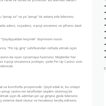
“pinap az” və ya “pinup” ilə axtarış edə bilərsiniz.
a adınız, soyadınız, e-poçt ünvanınız və şifrəniz daxil
a “Qeydiyyatdan keçmək” düyməsini vurun.
onra, “Pin Up giriş” səhifəsindən istifadə etmək üçün
sino-da oyun oynamaya hazırsınız. Müştərilər hər
z e-poçt ünvanınıza yoxlayın, çünki Pin Up Casino sizin
öndərəcək.
C
 və komfortlu proqressidir. Qeyd edək ki, bu onlayn
və pinup casino-nin tərəfindən təqdim olunmuş bir
mək üçün ilk adımları pin up girişinə gedə bilərsiniz.
 sistemə daxil olunur və hesabınızı təsdiq edirsiniz.