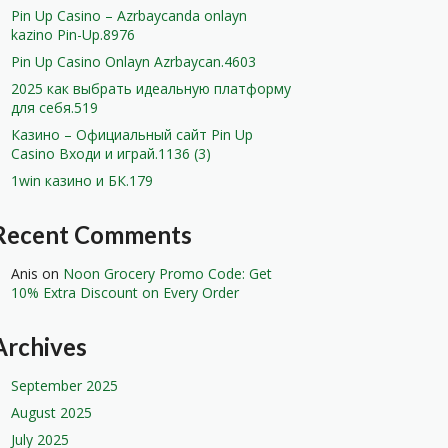
Pin Up Casino – Azrbaycanda onlayn
kazino Pin-Up.8976
Pin Up Casino Onlayn Azrbaycan.4603
2025 как выбрать идеальную платформу
для себя.519
Казино – Официальный сайт Pin Up
Casino Входи и играй.1136 (3)
1win казино и БК.179
Recent Comments
Anis
on
Noon Grocery Promo Code: Get
10% Extra Discount on Every Order
Archives
September 2025
August 2025
July 2025