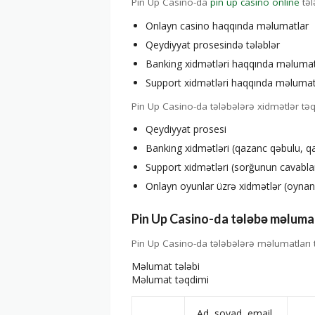
Pin Up Casino-da
pin up casino online
təl
Onlayn casino haqqında məlumatlar
Qeydiyyat prosesində tələblər
Banking xidmətləri haqqında məlumat
Support xidmətləri haqqında məlumat
Pin Up Casino-da tələbələrə xidmətlər təqd
Qeydiyyat prosesi
Banking xidmətləri (qazanc qəbulu, qa
Support xidmətləri (sorğunun cavabla
Onlayn oyunlar üzrə xidmətlər (oynanı
Pin Up Casino-da tələbə məluma
Pin Up Casino-da tələbələrə məlumatları t
Məlumat tələbi
Məlumat təqdimi
Ad, soyad, email,