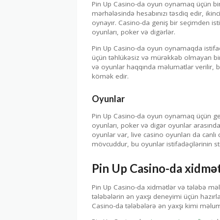
Pin Up Casino-da oyun oynamaq üçün bir 
mərhələsində hesabınızı təsdiq edir, iki
oynayır. Casino-da geniş bir seçimden istif
oyunları, poker və digərlər.
Pin Up Casino-da oyun oynamaqda istifadə
üçün təhlükəsiz və mürəkkəb olmayan bir s
və oyunlar haqqında məlumatlar verilir,
kömək edir.
Oyunlar
Pin Up Casino-da oyun oynamaq üçün geni
oyunları, poker və digər oyunlar arasında 
oyunlar var, live casino oyunları da canlı 
mövcuddur, bu oyunlar istifadəçilərinin st
Pin Up Casino-da xidmət
Pin Up Casino-da xidmətlər və tələbə məlu
tələbələrin ən yaxşı deneyimi üçün hazırl
Casino-da tələbələrə ən yaxşı kimi məluma