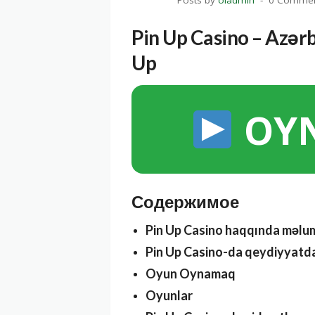
Posts by
oladmin
0 Comme
Pin Up Casino – Azər
Up
OY
Содержимое
Pin Up Casino haqqında məlu
Pin Up Casino-da qeydiyyatd
Oyun Oynamaq
Oyunlar