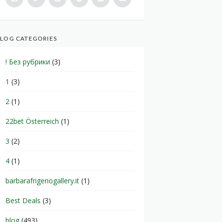
LOG CATEGORIES
! Без рубрики
(3)
1
(3)
2
(1)
22bet Österreich
(1)
3
(2)
4
(1)
barbarafrigeriogallery.it
(1)
Best Deals
(3)
blog
(493)