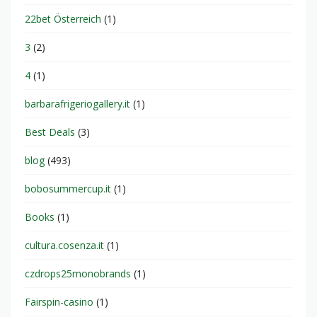
22bet Österreich
(1)
3
(2)
4
(1)
barbarafrigeriogallery.it
(1)
Best Deals
(3)
blog
(493)
bobosummercup.it
(1)
Books
(1)
cultura.cosenza.it
(1)
czdrops25monobrands
(1)
Fairspin-casino
(1)