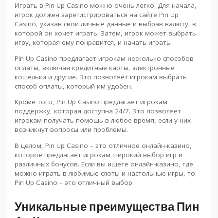
Играть в Pin Up Casino можно очень легко. Для начала,
игрок должен зарегистрироваться на сайте Pin Up
Casino, указав свои личные данные и выбрав валюту, в
которой он хочет играть. Затем, игрок может выбрать
игру, которая ему понравится, и начать играть.
Pin Up Casino предлагает игрокам несколько способов
оплаты, включая кредитные карты, электронные
кошельки и другие. Это позволяет игрокам выбрать
способ оплаты, который им удобен.
Кроме того, Pin Up Casino предлагает игрокам
поддержку, которая доступна 24/7. Это позволяет
игрокам получать помощь в любое время, если у них
возникнут вопросы или проблемы.
В целом, Pin Up Casino – это отличное онлайн-казино,
которое предлагает игрокам широкий выбор игр и
различных бонусов. Если вы ищете онлайн-казино, где
можно играть в любимые слоты и настольные игры, то
Pin Up Casino – это отличный выбор.
Уникальные преимущества Пин