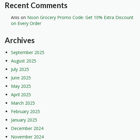
Recent Comments
Anis
on
Noon Grocery Promo Code: Get 10% Extra Discount
on Every Order
Archives
September 2025
August 2025
July 2025
June 2025
May 2025
April 2025
March 2025
February 2025
January 2025
December 2024
November 2024