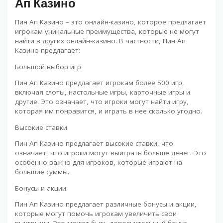
Ап Казино
Пин Ап Казино – это онлайн-казино, которое предлагает
игрокам уникальные преимущества, которые не могут
найти в других онлайн-казино. В частности, Пин Ап
Казино предлагает:
Большой выбор игр
Пин Ап Казино предлагает игрокам более 500 игр,
включая слоты, настольные игры, карточные игры и
другие. Это означает, что игроки могут найти игру,
которая им понравится, и играть в нее сколько угодно.
Высокие ставки
Пин Ап Казино предлагает высокие ставки, что
означает, что игроки могут выиграть больше денег. Это
особенно важно для игроков, которые играют на
большие суммы.
Бонусы и акции
Пин Ап Казино предлагает различные бонусы и акции,
которые могут помочь игрокам увеличить свои