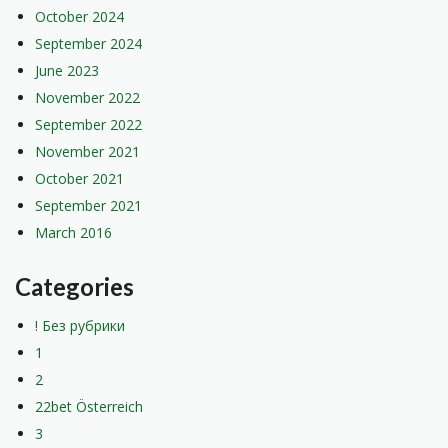
October 2024
September 2024
June 2023
November 2022
September 2022
November 2021
October 2021
September 2021
March 2016
Categories
! Без рубрики
1
2
22bet Österreich
3