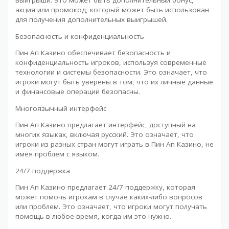
выигрыши. Это может быть дополнительный бонус,
акция или промокод, который может быть использован
для получения дополнительных выигрышей.
Безопасность и конфиденциальность
Пин Ап Казино обеспечивает безопасность и
конфиденциальность игроков, используя современные
технологии и системы безопасности. Это означает, что
игроки могут быть уверены в том, что их личные данные
и финансовые операции безопасны.
Многоязычный интерфейс
Пин Ап Казино предлагает интерфейс, доступный на
многих языках, включая русский. Это означает, что
игроки из разных стран могут играть в Пин Ап Казино, не
имея проблем с языком.
24/7 поддержка
Пин Ап Казино предлагает 24/7 поддержку, которая
может помочь игрокам в случае каких-либо вопросов
или проблем. Это означает, что игроки могут получать
помощь в любое время, когда им это нужно.