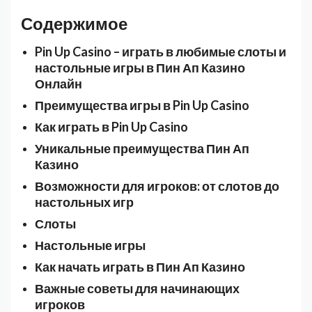
Содержимое
Pin Up Casino – играть в любимые слоты и
настольные игры в Пин Ап Казино
Онлайн
Преимущества игры в Pin Up Casino
Как играть в Pin Up Casino
Уникальные преимущества Пин Ап
Казино
Возможности для игроков: от слотов до
настольных игр
Слоты
Настольные игры
Как начать играть в Пин Ап Казино
Важные советы для начинающих
игроков