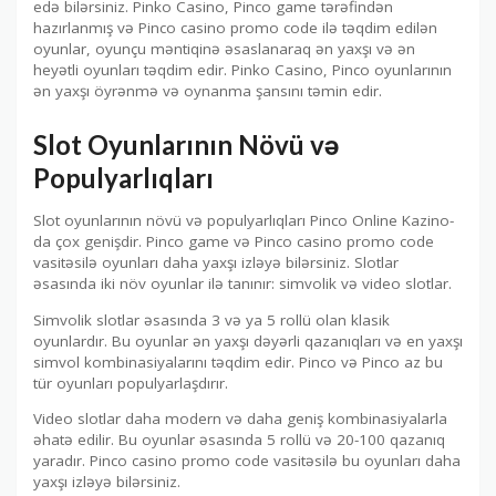
edə bilərsiniz. Pinko Casino, Pinco game tərəfindən
hazırlanmış və Pinco casino promo code ilə təqdim edilən
oyunlar, oyunçu məntiqinə əsaslanaraq ən yaxşı və ən
heyətli oyunları təqdim edir. Pinko Casino, Pinco oyunlarının
ən yaxşı öyrənmə və oynanma şansını təmin edir.
Slot Oyunlarının Növü və
Populyarlıqları
Slot oyunlarının növü və populyarlıqları Pinco Online Kazino-
da çox genişdir. Pinco game və Pinco casino promo code
vasitəsilə oyunları daha yaxşı izləyə bilərsiniz. Slotlar
əsasında iki növ oyunlar ilə tanınır: simvolik və video slotlar.
Simvolik slotlar əsasında 3 və ya 5 rollü olan klasik
oyunlardır. Bu oyunlar ən yaxşı dəyərli qazanıqları və en yaxşı
simvol kombinasiyalarını təqdim edir. Pinco və Pinco az bu
tür oyunları populyarlaşdırır.
Video slotlar daha modern və daha geniş kombinasiyalarla
əhatə edilir. Bu oyunlar əsasında 5 rollü və 20-100 qazanıq
yaradır. Pinco casino promo code vasitəsilə bu oyunları daha
yaxşı izləyə bilərsiniz.