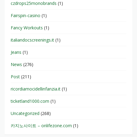
czdrops25monobrands
(1)
Fairspin-casino
(1)
Fancy Workouts
(1)
italiandocscreenings.it
(1)
Jeans
(1)
News
(276)
Post
(211)
ricordiamocidellinfanzia.it
(1)
ticketland1000.com
(1)
Uncategorized
(268)
카지노사이트 – onlifezone.com
(1)