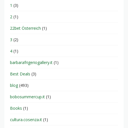
1
(3)
2
(1)
22bet Österreich
(1)
3
(2)
4
(1)
barbarafrigeriogallery.it
(1)
Best Deals
(3)
blog
(493)
bobosummercup.it
(1)
Books
(1)
cultura.cosenza.it
(1)