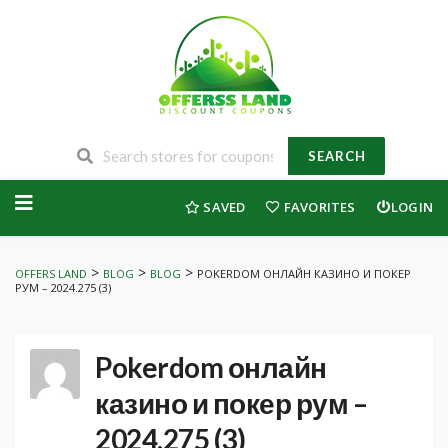
SEARCH
Skip
to
SAVED
FAVORITES
LOGIN
content
>
>
>
OFFERS LAND
BLOG
BLOG
POKERDOM ОНЛАЙН КАЗИНО И ПОКЕР
РУМ – 2024.275 (3)
Pokerdom онлайн
казино и покер рум –
2024.275 (3)