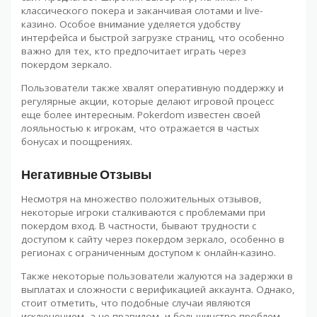
классического покера и заканчивая слотами и live-
казино. Особое внимание уделяется удобству
интерфейса и быстрой загрузке страниц, что особенно
важно для тех, кто предпочитает играть через
покердом зеркало.
Пользователи также хвалят оперативную поддержку и
регулярные акции, которые делают игровой процесс
еще более интересным. Pokerdom известен своей
лояльностью к игрокам, что отражается в частых
бонусах и поощрениях.
Негативные Отзывы
Несмотря на множество положительных отзывов,
некоторые игроки сталкиваются с проблемами при
покердом вход. В частности, бывают трудности с
доступом к сайту через покердом зеркало, особенно в
регионах с ограниченным доступом к онлайн-казино.
Также некоторые пользователи жалуются на задержки в
выплатах и сложности с верификацией аккаунта. Однако,
стоит отметить, что подобные случаи являются
исключением, а не правилом, и большинство проблем