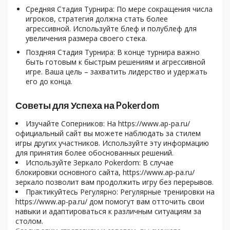
Средняя Стадия Турнира: По мере сокращения числа
игроков, стратегия должна стать более
агрессивной. Используйте блеф и полублеф для
увеличения размера своего стека.
Поздняя Стадия Турнира: В конце турнира важно
быть готовым к быстрым решениям и агрессивной
игре. Ваша цель – захватить лидерство и удержать
его до конца.
Советы для Успеха на Pokerdom
Изучайте Соперников: На https://www.ap-pa.ru/
официальный сайт вы можете наблюдать за стилем
игры других участников. Используйте эту информацию
для принятия более обоснованных решений.
Используйте Зеркало Pokerdom: В случае
блокировки основного сайта, https://www.ap-pa.ru/
зеркало позволит вам продолжить игру без перерывов.
Практикуйтесь Регулярно: Регулярные тренировки на
https://www.ap-pa.ru/ дом помогут вам отточить свои
навыки и адаптироваться к различным ситуациям за
столом.