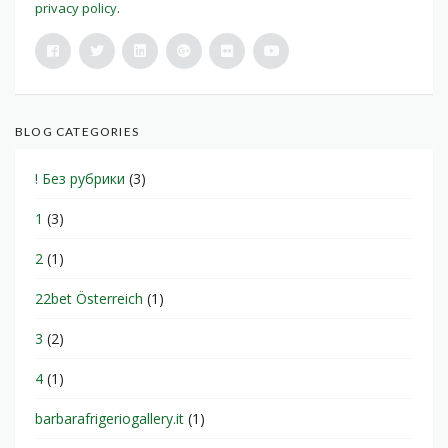
privacy policy
.
BLOG CATEGORIES
! Без рубрики
(3)
1
(3)
2
(1)
22bet Österreich
(1)
3
(2)
4
(1)
barbarafrigeriogallery.it
(1)