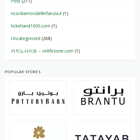
Post
(211)
ricordiamocidellinfanzia.it
(1)
ticketland1000.com
(1)
Uncategorized
(268)
카지노사이트 – onlifezone.com
(1)
POPULAR STORES