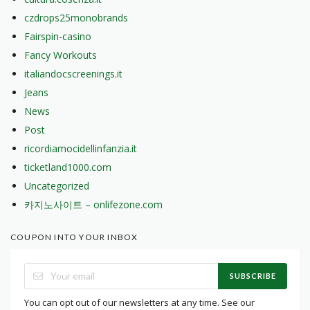
czdrops25monobrands
Fairspin-casino
Fancy Workouts
italiandocscreenings.it
Jeans
News
Post
ricordiamocidellinfanzia.it
ticketland1000.com
Uncategorized
카지노사이트 – onlifezone.com
COUPON INTO YOUR INBOX
SUBSCRIBE
You can opt out of our newsletters at any time. See our