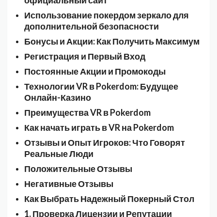
Использование покердом зеркало для
дополнительной безопасности
Бонусы и Акции: Как Получить Максимум
Регистрация и Первый Вход
Постоянные Акции и Промокоды
Технологии VR в Pokerdom: Будущее
Онлайн-Казино
Преимущества VR в Pokerdom
Как начать играть в VR на Pokerdom
Отзывы и Опыт Игроков: Что Говорят
Реальные Люди
Положительные Отзывы
Негативные Отзывы
Как Выбрать Надежный Покерный Стол
1. Проверка Лицензии и Репутации