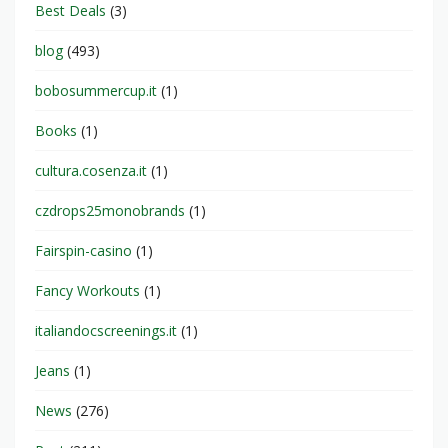
Best Deals
(3)
blog
(493)
bobosummercup.it
(1)
Books
(1)
cultura.cosenza.it
(1)
czdrops25monobrands
(1)
Fairspin-casino
(1)
Fancy Workouts
(1)
italiandocscreenings.it
(1)
Jeans
(1)
News
(276)