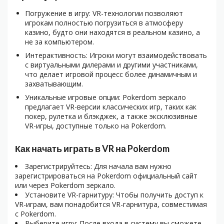
Погружение в игру: VR-технологии позволяют
игрокам полностью погрузиться в атмосферу
казино, будто они находятся в реальном казино, а
не за компьютером.
Интерактивность: Игроки могут взаимодействовать
с виртуальными дилерами и другими участниками,
что делает игровой процесс более динамичным и
захватывающим.
Уникальные игровые опции: Pokerdom зеркало
предлагает VR-версии классических игр, таких как
покер, рулетка и блэкджек, а также эксклюзивные
VR-игры, доступные только на Pokerdom.
Как начать играть в VR на Pokerdom
Зарегистрируйтесь: Для начала вам нужно
зарегистрироваться на Pokerdom официальный сайт
или через Pokerdom зеркало.
Установите VR-гарнитуру: Чтобы получить доступ к
VR-играм, вам понадобится VR-гарнитура, совместимая
с Pokerdom.
Выберите игру: После входа в систему вы сможете