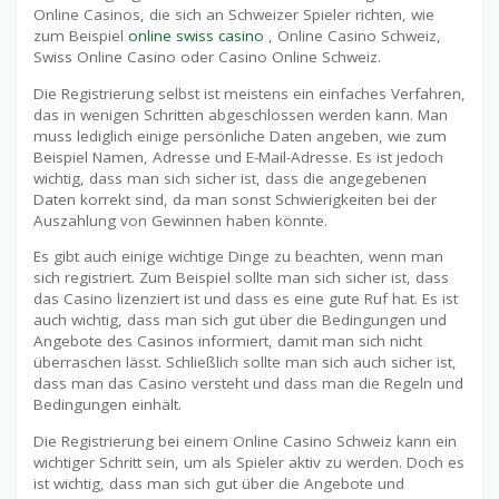
Online Casinos, die sich an Schweizer Spieler richten, wie
zum Beispiel
online swiss casino
, Online Casino Schweiz,
Swiss Online Casino oder Casino Online Schweiz.
Die Registrierung selbst ist meistens ein einfaches Verfahren,
das in wenigen Schritten abgeschlossen werden kann. Man
muss lediglich einige persönliche Daten angeben, wie zum
Beispiel Namen, Adresse und E-Mail-Adresse. Es ist jedoch
wichtig, dass man sich sicher ist, dass die angegebenen
Daten korrekt sind, da man sonst Schwierigkeiten bei der
Auszahlung von Gewinnen haben könnte.
Es gibt auch einige wichtige Dinge zu beachten, wenn man
sich registriert. Zum Beispiel sollte man sich sicher ist, dass
das Casino lizenziert ist und dass es eine gute Ruf hat. Es ist
auch wichtig, dass man sich gut über die Bedingungen und
Angebote des Casinos informiert, damit man sich nicht
überraschen lässt. Schließlich sollte man sich auch sicher ist,
dass man das Casino versteht und dass man die Regeln und
Bedingungen einhält.
Die Registrierung bei einem Online Casino Schweiz kann ein
wichtiger Schritt sein, um als Spieler aktiv zu werden. Doch es
ist wichtig, dass man sich gut über die Angebote und