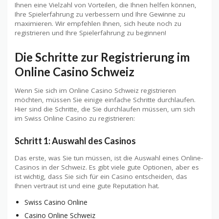
Ihnen eine Vielzahl von Vorteilen, die Ihnen helfen können,
Ihre Spielerfahrung zu verbessern und Ihre Gewinne zu
maximieren. Wir empfehlen Ihnen, sich heute noch zu
registrieren und Ihre Spielerfahrung zu beginnen!
Die Schritte zur Registrierung im
Online Casino Schweiz
Wenn Sie sich im Online Casino Schweiz registrieren
möchten, müssen Sie einige einfache Schritte durchlaufen.
Hier sind die Schritte, die Sie durchlaufen müssen, um sich
im Swiss Online Casino zu registrieren:
Schritt 1: Auswahl des Casinos
Das erste, was Sie tun müssen, ist die Auswahl eines Online-
Casinos in der Schweiz. Es gibt viele gute Optionen, aber es
ist wichtig, dass Sie sich für ein Casino entscheiden, das
Ihnen vertraut ist und eine gute Reputation hat.
Swiss Casino Online
Casino Online Schweiz