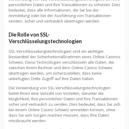
persönlichen Daten und Ihre Transaktionen zu schützen. Dies
bedeutet, dass alle Informationen, die Sie bei der
Anmeldung oder bei der Ausführung von Transaktionen
senden, sicher und vertraulich übertragen werden.
Die Rolle von SSL-
Verschlüsselungstechnologien
SSL-Verschlüsselungstechnologien sind ein wichtiger
Bestandteil der Sicherheitsmaßnahmen eines Online Casinos
Schweiz. Diese Technologien verschlüsseln alle Daten, die
zwischen Ihrem Rechner und dem Online Casino Schweiz
übertragen werden, um sicherzustellen, dass keine
unbefugten Dritte Zugriff auf Ihre Daten haben.
Die Verwendung von SSL-Verschlüsselungstechnologien
bietet Ihnen eine Vielzahl von Vorteilen, darunter die
Möglichkeit, Ihre persönlichen Daten und Ihre Transaktionen
sicher und vertraulich zu senden. Dies bedeutet, dass Sie sich
bei einem Online Casino Schweiz anmelden können, ohne
dass Sie sich Sorgen machen müssen, dass Ihre Daten
missbraucht werden.