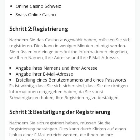
Online Casino Schweiz
Swiss Online Casino
Schritt 2: Registrierung
Nachdem Sie das Casino ausgewählt haben, müssen Sie sich
registrieren. Dies kann in wenigen Minuten erledigt werden.
Sie müssen nur einige persönliche Informationen eingeben,
wie Ihren Namen, Ihre Adresse und Ihre E-Mail-Adresse.
Angabe Ihres Namens und Ihrer Adresse
Angabe Ihrer E-Mail-Adresse
Erstellung eines Benutzernamens und eines Passworts
Es ist wichtig, dass Sie sich sicher sind, dass Sie die richtigen
Informationen eingegeben haben, da Sie sonst
Schwierigkeiten haben, Ihre Registrierung zu bestätigen.
Schritt 3: Bestätigung der Registrierung
Nachdem Sie sich registriert haben, müssen Sie die
Registrierung bestätigen. Dies kann durch Klicken auf einen
Link in einer E-Mail erreicht werden, die Ihnen an Ihre