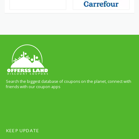
Search the biggest database of coupons on the planet, connect with
friends with our coupon apps
KEEP UPDATE