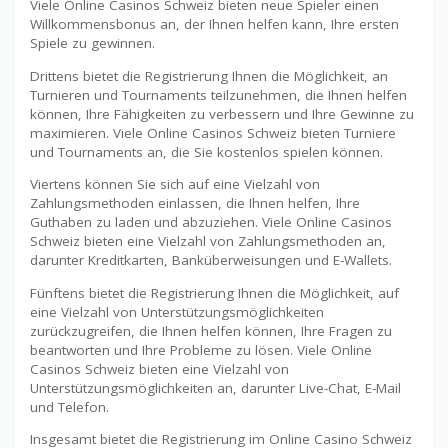
Viele Online Casinos Schweiz bieten neue Spieler einen
Willkommensbonus an, der Ihnen helfen kann, Ihre ersten
Spiele zu gewinnen.
Drittens bietet die Registrierung Ihnen die Möglichkeit, an
Turnieren und Tournaments teilzunehmen, die Ihnen helfen
können, Ihre Fähigkeiten zu verbessern und Ihre Gewinne zu
maximieren. Viele Online Casinos Schweiz bieten Turniere
und Tournaments an, die Sie kostenlos spielen können.
Viertens können Sie sich auf eine Vielzahl von
Zahlungsmethoden einlassen, die Ihnen helfen, Ihre
Guthaben zu laden und abzuziehen. Viele Online Casinos
Schweiz bieten eine Vielzahl von Zahlungsmethoden an,
darunter Kreditkarten, Banküberweisungen und E-Wallets.
Fünftens bietet die Registrierung Ihnen die Möglichkeit, auf
eine Vielzahl von Unterstützungsmöglichkeiten
zurückzugreifen, die Ihnen helfen können, Ihre Fragen zu
beantworten und Ihre Probleme zu lösen. Viele Online
Casinos Schweiz bieten eine Vielzahl von
Unterstützungsmöglichkeiten an, darunter Live-Chat, E-Mail
und Telefon.
Insgesamt bietet die Registrierung im Online Casino Schweiz