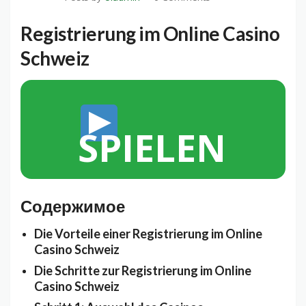
Registrierung im Online Casino
Schweiz
SPIELEN
Содержимое
Die Vorteile einer Registrierung im Online
Casino Schweiz
Die Schritte zur Registrierung im Online
Casino Schweiz