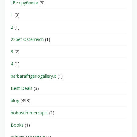
! Без рубрики
(3)
1
(3)
2
(1)
22bet Österreich
(1)
3
(2)
4
(1)
barbarafrigeriogallery.it
(1)
Best Deals
(3)
blog
(493)
bobosummercup.it
(1)
Books
(1)