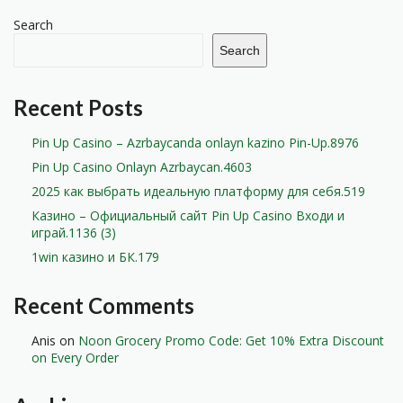
Search
Search
Recent Posts
Pin Up Casino – Azrbaycanda onlayn kazino Pin-Up.8976
Pin Up Casino Onlayn Azrbaycan.4603
2025 как выбрать идеальную платформу для себя.519
Казино – Официальный сайт Pin Up Casino Входи и
играй.1136 (3)
1win казино и БК.179
Recent Comments
Anis
on
Noon Grocery Promo Code: Get 10% Extra Discount
on Every Order