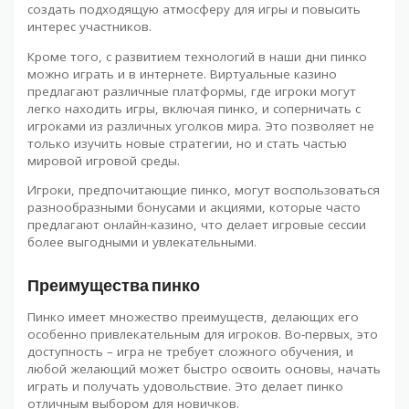
создать подходящую атмосферу для игры и повысить
интерес участников.
Кроме того, с развитием технологий в наши дни пинко
можно играть и в интернете. Виртуальные казино
предлагают различные платформы, где игроки могут
легко находить игры, включая пинко, и соперничать с
игроками из различных уголков мира. Это позволяет не
только изучить новые стратегии, но и стать частью
мировой игровой среды.
Игроки, предпочитающие пинко, могут воспользоваться
разнообразными бонусами и акциями, которые часто
предлагают онлайн-казино, что делает игровые сессии
более выгодными и увлекательными.
Преимущества пинко
Пинко имеет множество преимуществ, делающих его
особенно привлекательным для игроков. Во-первых, это
доступность – игра не требует сложного обучения, и
любой желающий может быстро освоить основы, начать
играть и получать удовольствие. Это делает пинко
отличным выбором для новичков.