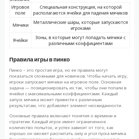
Игровое
Специальная конструкция, на которой
поле
располагаются ячейки для падения мячиков
Металлические шары, которые запускаются
Мячики
игроками
Зоны, в которые могут попадать мячики с
Ячейки
различными коэффициентами
Правила игры в пинко
Пинко – это простая игра, но ее правила могут
показаться сложными для новичков. Чтобы начать игру,
игроки запускают мячики на игровое поле. Основная
задача — позиционировать их так, чтобы они попали в
ячейки с максимальными коэффициентами. Каждый
запуск мячика может привести к различным
результатам, что добавляет элемент неожиданности.
Основные правила включают понятия о времени и
стратегии. Каждый игрок имеет ограниченное
количество попыток, и успех зависит от того, как
хорошо он сможет рассчитать силу и угол пуска мячика.