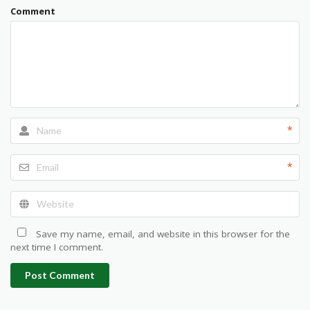
Comment
*
*
Save my name, email, and website in this browser for the
next time I comment.
Post Comment