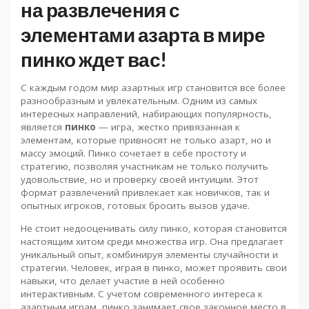
на развлечения с
элементами азарта в мире
пинко ждет вас!
С каждым годом мир азартных игр становится все более
разнообразным и увлекательным. Одним из самых
интересных направлений, набирающих популярность,
является
пинко
— игра, жестко привязанная к
элементам, которые привносят не только азарт, но и
массу эмоций. Пинко сочетает в себе простоту и
стратегию, позволяя участникам не только получить
удовольствие, но и проверку своей интуиции. Этот
формат развлечений привлекает как новичков, так и
опытных игроков, готовых бросить вызов удаче.
Не стоит недооценивать силу пинко, которая становится
настоящим хитом среди множества игр. Она предлагает
уникальный опыт, комбинируя элементы случайности и
стратегии. Человек, играя в пинко, может проявить свои
навыки, что делает участие в ней особенно
интерактивным. С учетом современного интереса к
азартным играм, пинко занимает свое законное место в