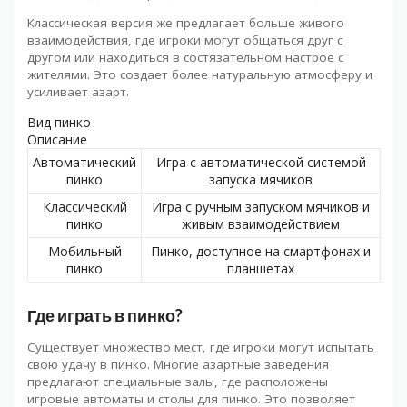
Классическая версия же предлагает больше живого
взаимодействия, где игроки могут общаться друг с
другом или находиться в состязательном настрое с
жителями. Это создает более натуральную атмосферу и
усиливает азарт.
Вид пинко
Описание
Автоматический
Игра с автоматической системой
пинко
запуска мячиков
Классический
Игра с ручным запуском мячиков и
пинко
живым взаимодействием
Мобильный
Пинко, доступное на смартфонах и
пинко
планшетах
Где играть в пинко?
Существует множество мест, где игроки могут испытать
свою удачу в пинко. Многие азартные заведения
предлагают специальные залы, где расположены
игровые автоматы и столы для пинко. Это позволяет