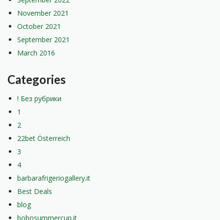
November 2021
October 2021
September 2021
March 2016
Categories
! Без рубрики
1
2
22bet Österreich
3
4
barbarafrigeriogallery.it
Best Deals
blog
bobosummercup.it