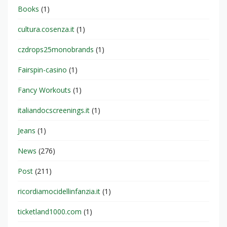
Books
(1)
cultura.cosenza.it
(1)
czdrops25monobrands
(1)
Fairspin-casino
(1)
Fancy Workouts
(1)
italiandocscreenings.it
(1)
Jeans
(1)
News
(276)
Post
(211)
ricordiamocidellinfanzia.it
(1)
ticketland1000.com
(1)