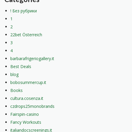
! Без рубрики
1
2
22bet Österreich
3
4
barbarafrigeriogallery.it
Best Deals
blog
bobosummercup.it
Books
cultura.cosenza.it
czdrops25monobrands
Fairspin-casino
Fancy Workouts
italiandocscreenings.it