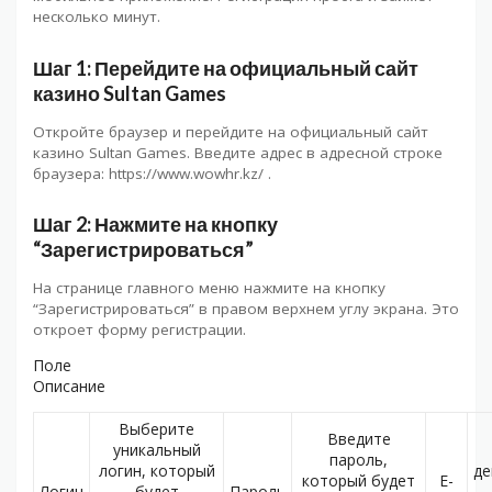
несколько минут.
Шаг 1: Перейдите на официальный сайт
казино Sultan Games
Откройте браузер и перейдите на официальный сайт
казино Sultan Games. Введите адрес в адресной строке
браузера: https://www.wowhr.kz/ .
Шаг 2: Нажмите на кнопку
“Зарегистрироваться”
На странице главного меню нажмите на кнопку
“Зарегистрироваться” в правом верхнем углу экрана. Это
откроет форму регистрации.
Поле
Описание
Выберите
Введите
уникальный
пароль,
логин, который
де
который будет
Е-
Логин
будет
Пароль