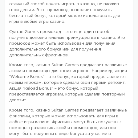
отличный способ начать играть в казино, не вложив
свои деньги. Этот промокод позволяет получить
бесплатный бонус, который можно использовать для
игры в любые игры казино.
Султан Games промокод – это еще один способ
получить дополнительные преимущества в казино. Этот
промокод может быть использован для получения
дополнительного бонуса или для получения
дополнительных фриспинов.
Кроме того, казино Sultan Games предлагает различные
акции и промокоды для своих игроков. Например, акция
“Welcome Bonus” – это бонус, который предоставляется
новым игрокам, которые сделали свой первый депозит.
Акция “Reload Bonus” – это бонус, который
предоставляется игрокам, которые сделали повторный
депозит.
Кроме того, казино Sultan Games предлагает различные
фриспины, которые можно использовать для игры в
любые игры казино. Фриспины могут быть получены с
помощью различных акций и промокодов, или они
могут быть получены в виде бонуса за участие в