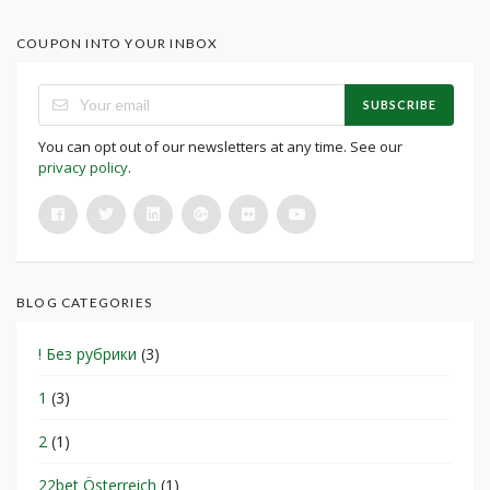
COUPON INTO YOUR INBOX
SUBSCRIBE
You can opt out of our newsletters at any time. See our
privacy policy
.
BLOG CATEGORIES
! Без рубрики
(3)
1
(3)
2
(1)
22bet Österreich
(1)