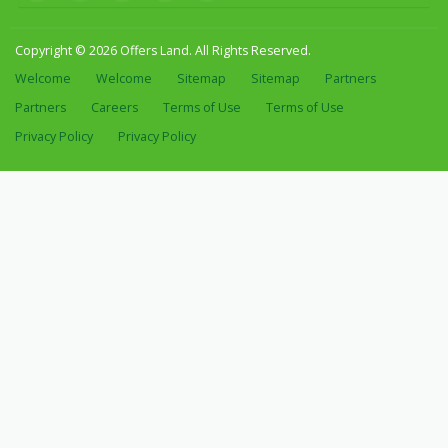
Copyright © 2026 Offers Land. All Rights Reserved.
Welcome
Welcome
Sitemap
Sitemap
Partners
Partners
Careers
Terms of Use
Terms of Use
Privacy Policy
Privacy Policy