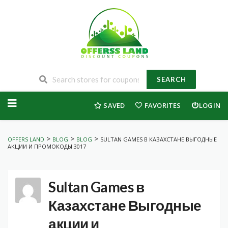
SEARCH
Skip
to
SAVED
FAVORITES
LOGIN
content
>
>
>
OFFERS LAND
BLOG
BLOG
SULTAN GAMES В КАЗАХСТАНЕ ВЫГОДНЫЕ
АКЦИИ И ПРОМОКОДЫ.3017
Sultan Games в
Казахстане Выгодные
акции и