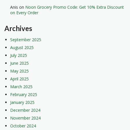
Anis
on
Noon Grocery Promo Code: Get 10% Extra Discount
on Every Order
Archives
September 2025
August 2025
July 2025
June 2025
May 2025
April 2025
March 2025
February 2025
January 2025
December 2024
November 2024
October 2024