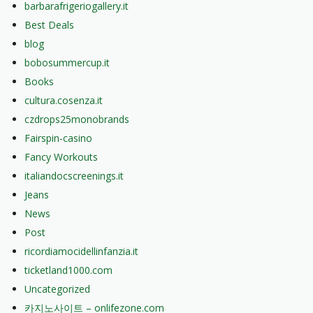
barbarafrigeriogallery.it
Best Deals
blog
bobosummercup.it
Books
cultura.cosenza.it
czdrops25monobrands
Fairspin-casino
Fancy Workouts
italiandocscreenings.it
Jeans
News
Post
ricordiamocidellinfanzia.it
ticketland1000.com
Uncategorized
카지노사이트 – onlifezone.com