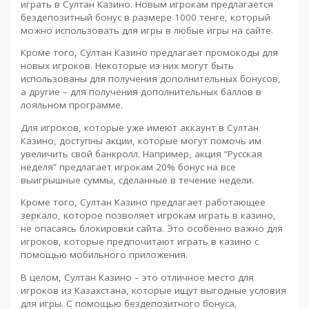
играть в Султан Казино. Новым игрокам предлагается
бездепозитный бонус в размере 1000 тенге, который
можно использовать для игры в любые игры на сайте.
Кроме того, Султан Казино предлагает промокоды для
новых игроков. Некоторые из них могут быть
использованы для получения дополнительных бонусов,
а другие – для получения дополнительных баллов в
лояльном программе.
Для игроков, которые уже имеют аккаунт в Султан
Казино, доступны акции, которые могут помочь им
увеличить свой банкролл. Например, акция “Русская
неделя” предлагает игрокам 20% бонус на все
выигрышные суммы, сделанные в течение недели.
Кроме того, Султан Казино предлагает работающее
зеркало, которое позволяет игрокам играть в казино,
не опасаясь блокировки сайта. Это особенно важно для
игроков, которые предпочитают играть в казино с
помощью мобильного приложения.
В целом, Султан Казино – это отличное место для
игроков из Казахстана, которые ищут выгодные условия
для игры. С помощью бездепозитного бонуса,