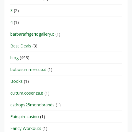
3
(2)
4
(1)
barbarafrigeriogallery.it
(1)
Best Deals
(3)
blog
(493)
bobosummercup.it
(1)
Books
(1)
cultura.cosenza.it
(1)
czdrops25monobrands
(1)
Fairspin-casino
(1)
Fancy Workouts
(1)