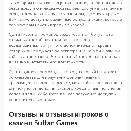
на котором вы можете играть в казино, не беспокоясь о
безопасностью и надежностью. Вам доступны различные
игры, включая слоты, карточные игры, рулетку и другие.
Вам также доступны различные бонусы и акции, которые
помогут вам начать играть с выгодой.
Султан казино промокод бездепозитный бонус – это
отличный способ начать играть в казино.
Бездепозитный бонус – это дополнительный кредит,
который вы получаете за регистрацию на официальном
сайте султан казино. Это отличный способ начать играть
в казино и испытать его возможности.
Султан games промокод – это код, который вы можете
использовать для получения дополнительных
преимуществ в игре. Промокод может быть использован
для получения дополнительного кредита, для получения
дополнительных бонусов или для получения доступа к
дополнительным играм.
Отзывы и отзывы игроков о
казино Sultan Games