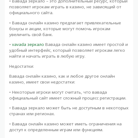
• Вавада зеркало – это дополнительный ресурс, который
позволяет игрокам играть в казино, не зависящий от
официального сайта.
• Вавада онлайн казино предлагает привлекательные
бонусы и акции, которые могут помочь игрокам
увеличить свой банк.
•
vavada зеркало
Вавада онлайн казино имеет простой и
удобный интерфейс, который позволяет игрокам легко
найти и начать играть в любую игру.
Недостатки:
Вавада онлайн казино, как и любое другое онлайн
казино, имеет свои недостатки:
• Некоторые игроки могут считать, что вавада
официальный сайт имеет сложный процесс регистрации.
• Вавада зеркало может быть не доступным в некоторых
странах или регионах.
• Вавада онлайн казино может иметь ограничения на
доступ к определенным играм или функциям.