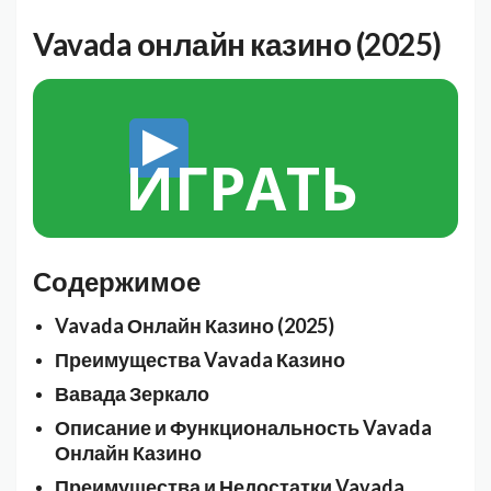
Vavada онлайн казино (2025)
ИГРАТЬ
Содержимое
Vavada Онлайн Казино (2025)
Преимущества Vavada Казино
Вавада Зеркало
Описание и Функциональность Vavada
Онлайн Казино
Преимущества и Недостатки Vavada