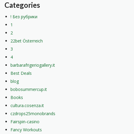
Categories
! Без рубрики
1
2
22bet Österreich
3
4
barbarafrigeriogallery.it
Best Deals
blog
bobosummercup.it
Books
cultura.cosenza.it
czdrops25monobrands
Fairspin-casino
Fancy Workouts