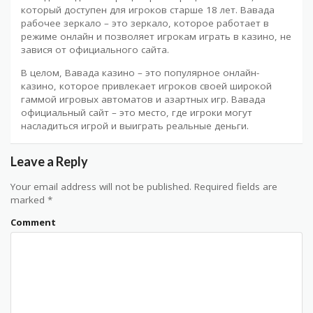
который доступен для игроков старше 18 лет. Вавада
рабочее зеркало – это зеркало, которое работает в
режиме онлайн и позволяет игрокам играть в казино, не
завися от официального сайта.
В целом, Вавада казино – это популярное онлайн-
казино, которое привлекает игроков своей широкой
гаммой игровых автоматов и азартных игр. Вавада
официальный сайт – это место, где игроки могут
насладиться игрой и выиграть реальные деньги.
Leave a Reply
Your email address will not be published.
Required fields are
marked
*
Comment