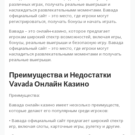
различных играх, получать реальные выигрыши и
наслаждаться развлекательными моментами. Вавада
официальный сайт – это место, где игроки могут
регистрироваться, получать бонусы и начать играть.
Вавада – это онлайн-казино, которое предлагает
игрокам широкий спектр возможностей, включая игры,
бонусы, реальные выигрыши и безопасную игру. Вавада
официальный сайт – это место, где игроки могут
насладиться развлекательными моментами и получать
реальные выигрыши.
Преимущества и Недостатки
Vavada Онлайн Казино
Преимущества:
Вавада онлайн казино имеет несколько преимуществ,
которые делают его популярным среди игроков:
• Вавада официальный сайт предлагает широкий спектр
игр, включая слоты, карточные игры, рулетку и другие.