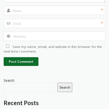
*
*
Save my name, email, and website in this browser for the
next time I comment.
Post Comment
Search
Search
Recent Posts