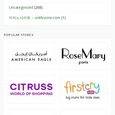
Uncategorized
(268)
카지노사이트 – onlifezone.com
(1)
POPULAR STORES