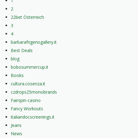
1
2
22bet Österreich
3
4
barbarafrigeriogallery.it
Best Deals
blog
bobosummercup.it
Books
cultura.cosenza.it
czdrops25monobrands
Fairspin-casino
Fancy Workouts
italiandocscreenings.it
Jeans
News