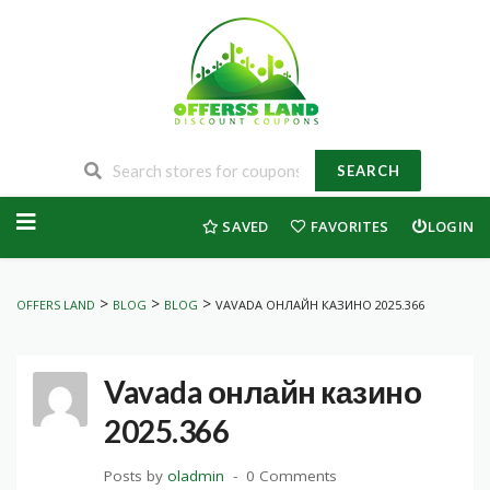
SEARCH
Skip
to
SAVED
FAVORITES
LOGIN
content
>
>
>
OFFERS LAND
BLOG
BLOG
VAVADA ОНЛАЙН КАЗИНО 2025.366
Vavada онлайн казино
2025.366
Posts by
oladmin
0 Comments