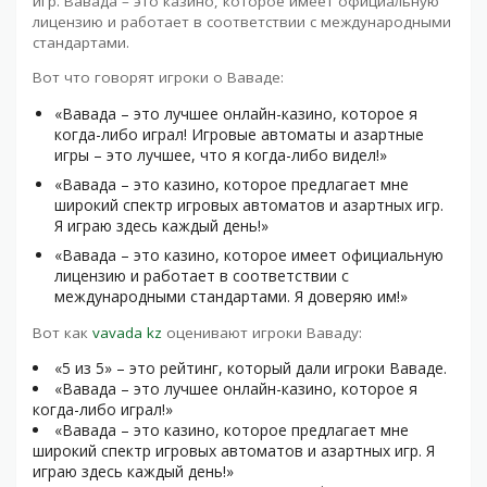
игр. Вавада – это казино, которое имеет официальную
лицензию и работает в соответствии с международными
стандартами.
Вот что говорят игроки о Ваваде:
«Вавада – это лучшее онлайн-казино, которое я
когда-либо играл! Игровые автоматы и азартные
игры – это лучшее, что я когда-либо видел!»
«Вавада – это казино, которое предлагает мне
широкий спектр игровых автоматов и азартных игр.
Я играю здесь каждый день!»
«Вавада – это казино, которое имеет официальную
лицензию и работает в соответствии с
международными стандартами. Я доверяю им!»
Вот как
vavada kz
оценивают игроки Ваваду:
«5 из 5» – это рейтинг, который дали игроки Ваваде.
«Вавада – это лучшее онлайн-казино, которое я
когда-либо играл!»
«Вавада – это казино, которое предлагает мне
широкий спектр игровых автоматов и азартных игр. Я
играю здесь каждый день!»