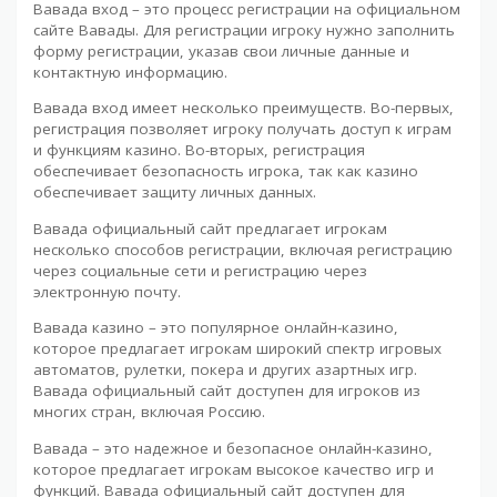
Вавада вход – это процесс регистрации на официальном
сайте Вавады. Для регистрации игроку нужно заполнить
форму регистрации, указав свои личные данные и
контактную информацию.
Вавада вход имеет несколько преимуществ. Во-первых,
регистрация позволяет игроку получать доступ к играм
и функциям казино. Во-вторых, регистрация
обеспечивает безопасность игрока, так как казино
обеспечивает защиту личных данных.
Вавада официальный сайт предлагает игрокам
несколько способов регистрации, включая регистрацию
через социальные сети и регистрацию через
электронную почту.
Вавада казино – это популярное онлайн-казино,
которое предлагает игрокам широкий спектр игровых
автоматов, рулетки, покера и других азартных игр.
Вавада официальный сайт доступен для игроков из
многих стран, включая Россию.
Вавада – это надежное и безопасное онлайн-казино,
которое предлагает игрокам высокое качество игр и
функций. Вавада официальный сайт доступен для