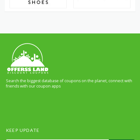
Search the biggest database of coupons on the planet, connect with
friends with our coupon apps
KEEP UPDATE