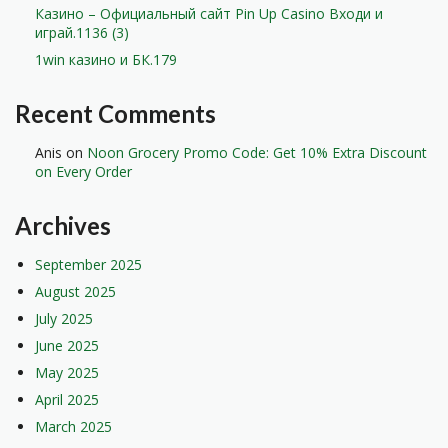
Казино – Официальный сайт Pin Up Casino Входи и
играй.1136 (3)
1win казино и БК.179
Recent Comments
Anis
on
Noon Grocery Promo Code: Get 10% Extra Discount
on Every Order
Archives
September 2025
August 2025
July 2025
June 2025
May 2025
April 2025
March 2025