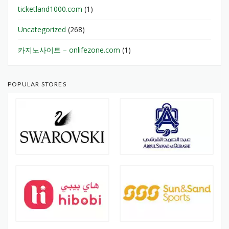
ticketland1000.com
(1)
Uncategorized
(268)
카지노사이트 – onlifezone.com
(1)
POPULAR STORES