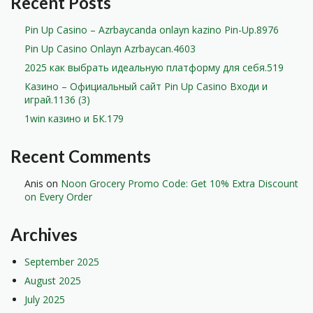
Recent Posts
Pin Up Casino – Azrbaycanda onlayn kazino Pin-Up.8976
Pin Up Casino Onlayn Azrbaycan.4603
2025 как выбрать идеальную платформу для себя.519
Казино – Официальный сайт Pin Up Casino Входи и
играй.1136 (3)
1win казино и БК.179
Recent Comments
Anis
on
Noon Grocery Promo Code: Get 10% Extra Discount
on Every Order
Archives
September 2025
August 2025
July 2025