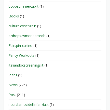
bobosummercup.it
(1)
Books
(1)
cultura.cosenza.it
(1)
czdrops25monobrands
(1)
Fairspin-casino
(1)
Fancy Workouts
(1)
italiandocscreenings.it
(1)
Jeans
(1)
News
(276)
Post
(211)
ricordiamocidellinfanzia.it
(1)