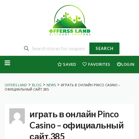
SEARCH
Skip
to
SAVED
FAVORITES
LOGIN
content
>
>
>
OFFERS LAND
BLOG
NEWS
ИГРАТЬ В ОНЛАЙН PINCO CASINO –
ОФИЦИАЛЬНЫЙ САЙТ.385
играть в онлайн Pinco
Casino – официальный
сайт.385