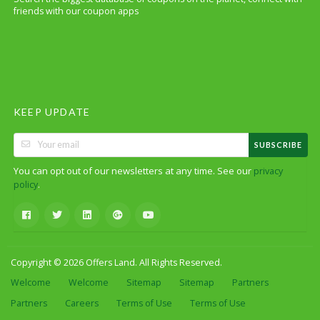
friends with our coupon apps
KEEP UPDATE
SUBSCRIBE
You can opt out of our newsletters at any time. See our
privacy
.
policy
Copyright © 2026 Offers Land. All Rights Reserved.
Welcome
Welcome
Sitemap
Sitemap
Partners
Partners
Careers
Terms of Use
Terms of Use