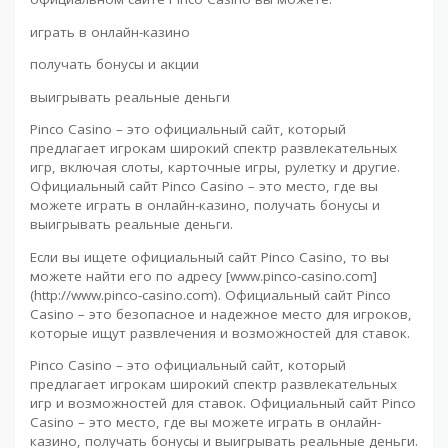
играть в онлайн-казино
получать бонусы и акции
выигрывать реальные деньги
Pinco Casino – это официальный сайт, который
предлагает игрокам широкий спектр развлекательных
игр, включая слоты, карточные игры, рулетку и другие.
Официальный сайт Pinco Casino – это место, где вы
можете играть в онлайн-казино, получать бонусы и
выигрывать реальные деньги.
Если вы ищете официальный сайт Pinco Casino, то вы
можете найти его по адресу [www.pinco-casino.com]
(http://www.pinco-casino.com). Официальный сайт Pinco
Casino – это безопасное и надежное место для игроков,
которые ищут развлечения и возможностей для ставок.
Pinco Casino – это официальный сайт, который
предлагает игрокам широкий спектр развлекательных
игр и возможностей для ставок. Официальный сайт Pinco
Casino – это место, где вы можете играть в онлайн-
казино, получать бонусы и выигрывать реальные деньги.