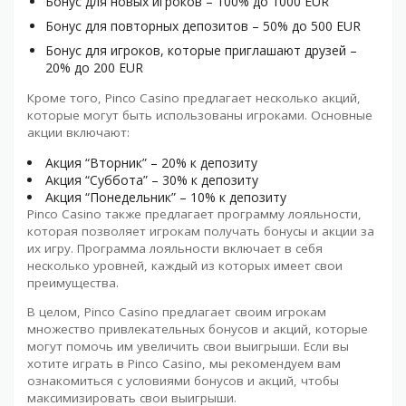
Бонус для новых игроков – 100% до 1000 EUR
Бонус для повторных депозитов – 50% до 500 EUR
Бонус для игроков, которые приглашают друзей –
20% до 200 EUR
Кроме того, Pinco Casino предлагает несколько акций,
которые могут быть использованы игроками. Основные
акции включают:
Акция “Вторник” – 20% к депозиту
Акция “Суббота” – 30% к депозиту
Акция “Понедельник” – 10% к депозиту
Pinco Casino также предлагает программу лояльности,
которая позволяет игрокам получать бонусы и акции за
их игру. Программа лояльности включает в себя
несколько уровней, каждый из которых имеет свои
преимущества.
В целом, Pinco Casino предлагает своим игрокам
множество привлекательных бонусов и акций, которые
могут помочь им увеличить свои выигрыши. Если вы
хотите играть в Pinco Casino, мы рекомендуем вам
ознакомиться с условиями бонусов и акций, чтобы
максимизировать свои выигрыши.