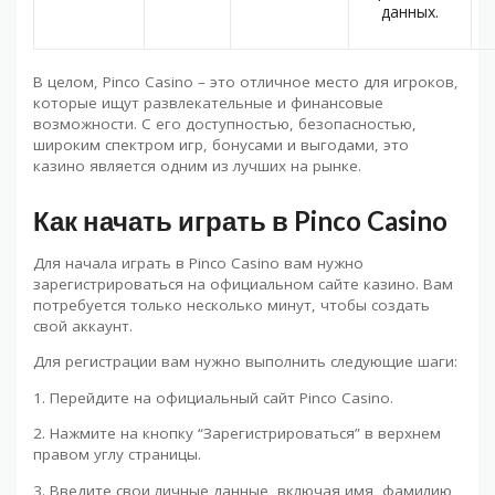
данных.
В целом, Pinco Casino – это отличное место для игроков,
которые ищут развлекательные и финансовые
возможности. С его доступностью, безопасностью,
широким спектром игр, бонусами и выгодами, это
казино является одним из лучших на рынке.
Как начать играть в Pinco Casino
Для начала играть в Pinco Casino вам нужно
зарегистрироваться на официальном сайте казино. Вам
потребуется только несколько минут, чтобы создать
свой аккаунт.
Для регистрации вам нужно выполнить следующие шаги:
1. Перейдите на официальный сайт Pinco Casino.
2. Нажмите на кнопку “Зарегистрироваться” в верхнем
правом углу страницы.
3. Введите свои личные данные, включая имя, фамилию,