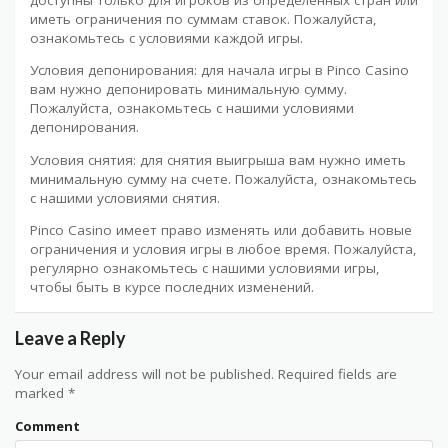
иметь ограничения по суммам ставок. Пожалуйста,
ознакомьтесь с условиями каждой игры.
Условия депонирования: для начала игры в Pinco Casino
вам нужно депонировать минимальную сумму.
Пожалуйста, ознакомьтесь с нашими условиями
депонирования.
Условия снятия: для снятия выигрыша вам нужно иметь
минимальную сумму на счете. Пожалуйста, ознакомьтесь
с нашими условиями снятия.
Pinco Casino имеет право изменять или добавить новые
ограничения и условия игры в любое время. Пожалуйста,
регулярно ознакомьтесь с нашими условиями игры,
чтобы быть в курсе последних изменений.
Leave a Reply
Your email address will not be published.
Required fields are
marked
*
Comment