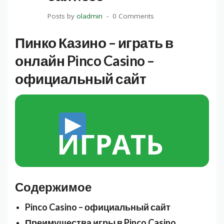
Posts by
oladmin
0 Comments
Пинко Казино – играть в
онлайн Pinco Casino –
официальный сайт
ИГРАТЬ
Содержимое
Pinco Casino – официальный сайт
Преимущества игры в Pinco Casino