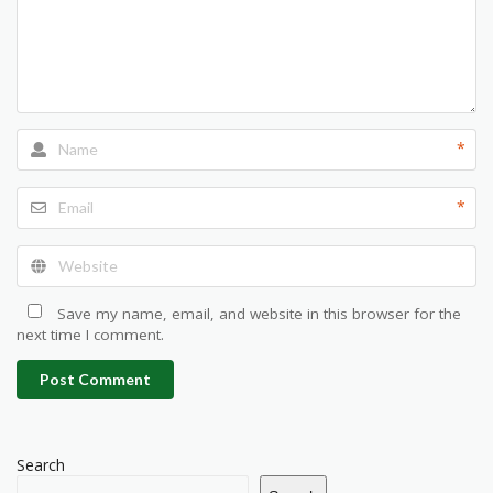
*
*
Save my name, email, and website in this browser for the
next time I comment.
Post Comment
Search