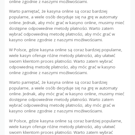
online zgodnie z naszymi możliwościami.
Warto pamiętać, że kasyna online są coraz bardziej
popularne, a wiele osób decyduje się na grę w automaty
online. Jednak, aby móc grać w kasyno online, musimy mieć
dostępne odpowiednie metody płatności. Warto zatem
wybrać odpowiednią metodę płatności, aby móc grać w
kasyno online zgodnie z naszymi możliwościami.
W Polsce, gdzie kasyna online są coraz bardziej popularne,
wiele kasyn oferuje różne metody płatności, aby ułatwić
swoim klientom proces płatności. Warto zatem wybrać
odpowiednią metodę płatności, aby móc grać w kasyno
online zgodnie z naszymi możliwościami.
Warto pamiętać, że kasyna online są coraz bardziej
popularne, a wiele osób decyduje się na grę w automaty
online. Jednak, aby móc grać w kasyno online, musimy mieć
dostępne odpowiednie metody płatności. Warto zatem
wybrać odpowiednią metodę płatności, aby móc grać w
kasyno online zgodnie z naszymi możliwościami.
W Polsce, gdzie kasyna online są coraz bardziej popularne,
wiele kasyn oferuje różne metody płatności, aby ułatwić
swoim klientom proces płatności. Warto zatem wybrać