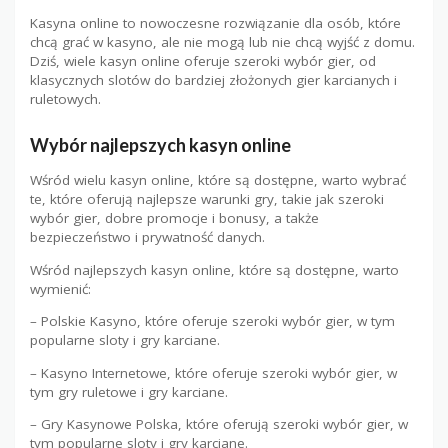
Kasyna online to nowoczesne rozwiązanie dla osób, które
chcą grać w kasyno, ale nie mogą lub nie chcą wyjść z domu.
Dziś, wiele kasyn online oferuje szeroki wybór gier, od
klasycznych slotów do bardziej złożonych gier karcianych i
ruletowych.
Wybór najlepszych kasyn online
Wśród wielu kasyn online, które są dostępne, warto wybrać
te, które oferują najlepsze warunki gry, takie jak szeroki
wybór gier, dobre promocje i bonusy, a także
bezpieczeństwo i prywatność danych.
Wśród najlepszych kasyn online, które są dostępne, warto
wymienić:
– Polskie Kasyno, które oferuje szeroki wybór gier, w tym
popularne sloty i gry karciane.
– Kasyno Internetowe, które oferuje szeroki wybór gier, w
tym gry ruletowe i gry karciane.
– Gry Kasynowe Polska, które oferują szeroki wybór gier, w
tym popularne sloty i gry karciane.