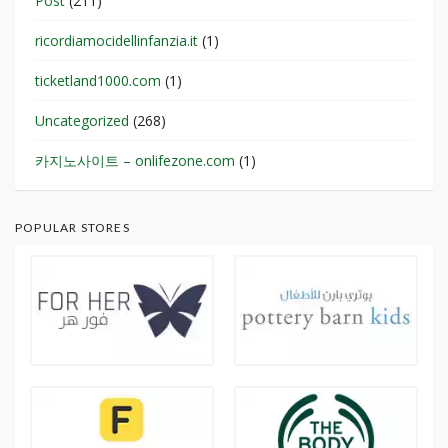
Post
(211)
ricordiamocidellinfanzia.it
(1)
ticketland1000.com
(1)
Uncategorized
(268)
카지노사이트 – onlifezone.com
(1)
POPULAR STORES