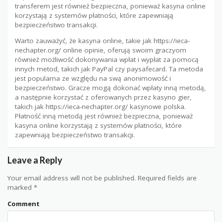
transferem jest również bezpieczna, ponieważ kasyna online
korzystają z systemów płatności, które zapewniają
bezpieczeństwo transakcji.
Warto zauważyć, że kasyna online, takie jak https://ieca-
nechapter.org/ online opinie, oferują swoim graczyom
również możliwość dokonywania wpłat i wypłat za pomocą
innych metod, takich jak PayPal czy paysafecard. Ta metoda
jest popularna ze względu na swą anonimowość i
bezpieczeństwo. Gracze mogą dokonać wpłaty inną metodą,
a następnie korzystać z oferowanych przez kasyno gier,
takich jak https://ieca-nechapter.org/ kasynowe polska.
Płatność inną metodą jest również bezpieczna, ponieważ
kasyna online korzystają z systemów płatności, które
zapewniają bezpieczeństwo transakcji.
Leave a Reply
Your email address will not be published.
Required fields are
marked
*
Comment