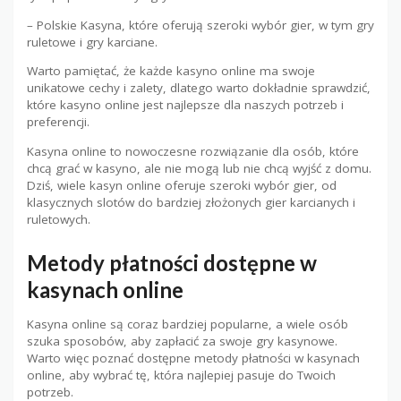
– Polskie Kasyna, które oferują szeroki wybór gier, w tym gry
ruletowe i gry karciane.
Warto pamiętać, że każde kasyno online ma swoje
unikatowe cechy i zalety, dlatego warto dokładnie sprawdzić,
które kasyno online jest najlepsze dla naszych potrzeb i
preferencji.
Kasyna online to nowoczesne rozwiązanie dla osób, które
chcą grać w kasyno, ale nie mogą lub nie chcą wyjść z domu.
Dziś, wiele kasyn online oferuje szeroki wybór gier, od
klasycznych slotów do bardziej złożonych gier karcianych i
ruletowych.
Metody płatności dostępne w
kasynach online
Kasyna online są coraz bardziej popularne, a wiele osób
szuka sposobów, aby zapłacić za swoje gry kasynowe.
Warto więc poznać dostępne metody płatności w kasynach
online, aby wybrać tę, która najlepiej pasuje do Twoich
potrzeb.