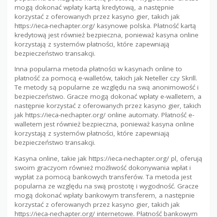
mogą dokonać wpłaty kartą kredytową, a następnie
korzystać z oferowanych przez kasyno gier, takich jak
https://ieca-nechapter.org/ kasynowe polska. Płatność kartą
kredytową jest również bezpieczna, ponieważ kasyna online
korzystają z systemów płatności, które zapewniają
bezpieczeństwo transakcji.
Inna popularna metoda płatności w kasynach online to
płatność za pomocą e-walletów, takich jak Neteller czy Skrill.
Te metody są popularne ze względu na swą anonimowość i
bezpieczeństwo. Gracze mogą dokonać wpłaty e-walletem, a
następnie korzystać z oferowanych przez kasyno gier, takich
jak https://ieca-nechapter.org/ online automaty. Płatność e-
walletem jest również bezpieczna, ponieważ kasyna online
korzystają z systemów płatności, które zapewniają
bezpieczeństwo transakcji.
Kasyna online, takie jak https://ieca-nechapter.org/ pl, oferują
swoim graczyom również możliwość dokonywania wpłat i
wypłat za pomocą bankowych transferów. Ta metoda jest
popularna ze względu na swą prostotę i wygodność. Gracze
mogą dokonać wpłaty bankowym transferem, a następnie
korzystać z oferowanych przez kasyno gier, takich jak
https://ieca-nechapter.org/ internetowe. Płatność bankowym