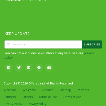
friends with our coupon apps
KEEP UPDATE
SUBSCRIBE
You can opt out of our newsletters at any time. See our
privacy
.
policy
Copyright © 2026 Offers Land. All Rights Reserved.
Welcome
Welcome
Sitemap
Sitemap
Partners
Partners
Careers
Terms of Use
Terms of Use
Privacy Policy
Privacy Policy