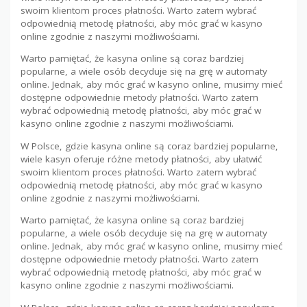
swoim klientom proces płatności. Warto zatem wybrać
odpowiednią metodę płatności, aby móc grać w kasyno
online zgodnie z naszymi możliwościami.
Warto pamiętać, że kasyna online są coraz bardziej
popularne, a wiele osób decyduje się na grę w automaty
online. Jednak, aby móc grać w kasyno online, musimy mieć
dostępne odpowiednie metody płatności. Warto zatem
wybrać odpowiednią metodę płatności, aby móc grać w
kasyno online zgodnie z naszymi możliwościami.
W Polsce, gdzie kasyna online są coraz bardziej popularne,
wiele kasyn oferuje różne metody płatności, aby ułatwić
swoim klientom proces płatności. Warto zatem wybrać
odpowiednią metodę płatności, aby móc grać w kasyno
online zgodnie z naszymi możliwościami.
Warto pamiętać, że kasyna online są coraz bardziej
popularne, a wiele osób decyduje się na grę w automaty
online. Jednak, aby móc grać w kasyno online, musimy mieć
dostępne odpowiednie metody płatności. Warto zatem
wybrać odpowiednią metodę płatności, aby móc grać w
kasyno online zgodnie z naszymi możliwościami.