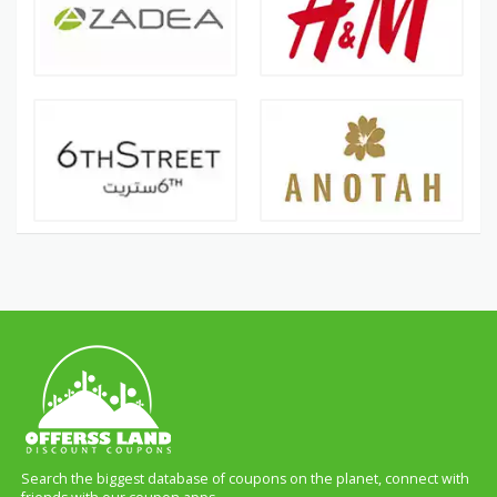
Search the biggest database of coupons on the planet, connect with