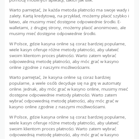
Warto pamiętać, że każda metoda płatności ma swoje wady i
zalety. Kartą kredytową, na przykład, możemy płacić szybko i
łatwo, ale musimy mieć dostępne odpowiednie środki. E-
walletami, z drugiej strony, możemy płacić anonimowo, ale
musimy mieć dostępne odpowiednie środki.
W Polsce, gdzie kasyna online są coraz bardziej popularne,
wiele kasyn oferuje różne metody płatności, aby ułatwić
swoim klientom proces płatności. Warto zatem wybrać
odpowiednią metodę płatności, aby móc grać w kasyno
online zgodnie z naszymi możliwościami.
Warto pamiętać, że kasyna online są coraz bardziej
popularne, a wiele osób decyduje się na grę w automaty
online. Jednak, aby móc grać w kasyno online, musimy mieć
dostępne odpowiednie metody płatności. Warto zatem
wybrać odpowiednią metodę płatności, aby móc grać w
kasyno online zgodnie z naszymi możliwościami.
W Polsce, gdzie kasyna online są coraz bardziej popularne,
wiele kasyn oferuje różne metody płatności, aby ułatwić
swoim klientom proces płatności. Warto zatem wybrać
odpowiednią metodę płatności, aby móc grać w kasyno