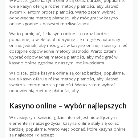
W Polsce, gdzie kasyna online są coraz bardziej popularne,
wiele kasyn oferuje różne metody płatności, aby ułatwić
swoim klientom proces płatności. Warto zatem wybrać
odpowiednią metodę płatności, aby móc grać w kasyno
online zgodnie z naszymi możliwościami.
Warto pamiętać, że kasyna online są coraz bardziej
popularne, a wiele osób decyduje się na grę w automaty
online. Jednak, aby móc grać w kasyno online, musimy mieć
dostępne odpowiednie metody płatności. Warto zatem
wybrać odpowiednią metodę płatności, aby móc grać w
kasyno online zgodnie z naszymi możliwościami.
W Polsce, gdzie kasyna online są coraz bardziej popularne,
wiele kasyn oferuje różne metody płatności, aby ułatwić
swoim klientom proces płatności. Warto zatem wybrać
odpowiednią metodę płatności, aby
Kasyno online – wybór najlepszych
W dzisiejszym świecie, gdzie internet jest nieodłącznym
elementem naszego życia, kasyna online stały się coraz
bardziej popularne. Warto więc poznać, które kasyna online
są najlepsze i dlaczego.