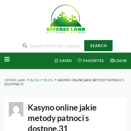
SEARCH
Skip
to
SAVED
FAVORITES
LOGIN
content
>
>
>
OFFERS LAND
BLOG
BLOG
KASYNO ONLINE JAKIE METODY PATNOCI S
DOSTPNE.31
Kasyno online jakie
metody patnoci s
dostpne.31