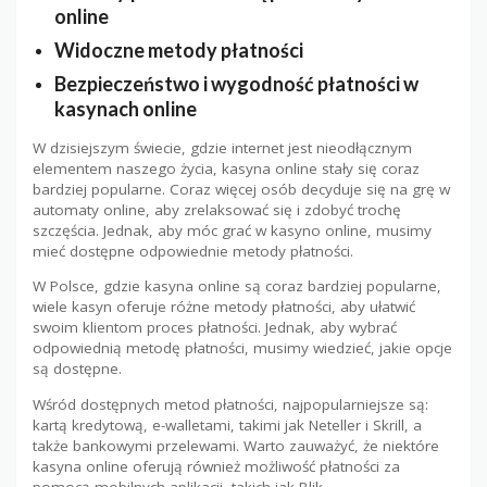
online
Widoczne metody płatności
Bezpieczeństwo i wygodność płatności w
kasynach online
W dzisiejszym świecie, gdzie internet jest nieodłącznym
elementem naszego życia, kasyna online stały się coraz
bardziej popularne. Coraz więcej osób decyduje się na grę w
automaty online, aby zrelaksować się i zdobyć trochę
szczęścia. Jednak, aby móc grać w kasyno online, musimy
mieć dostępne odpowiednie metody płatności.
W Polsce, gdzie kasyna online są coraz bardziej popularne,
wiele kasyn oferuje różne metody płatności, aby ułatwić
swoim klientom proces płatności. Jednak, aby wybrać
odpowiednią metodę płatności, musimy wiedzieć, jakie opcje
są dostępne.
Wśród dostępnych metod płatności, najpopularniejsze są:
kartą kredytową, e-walletami, takimi jak Neteller i Skrill, a
także bankowymi przelewami. Warto zauważyć, że niektóre
kasyna online oferują również możliwość płatności za
pomocą mobilnych aplikacji, takich jak Blik.