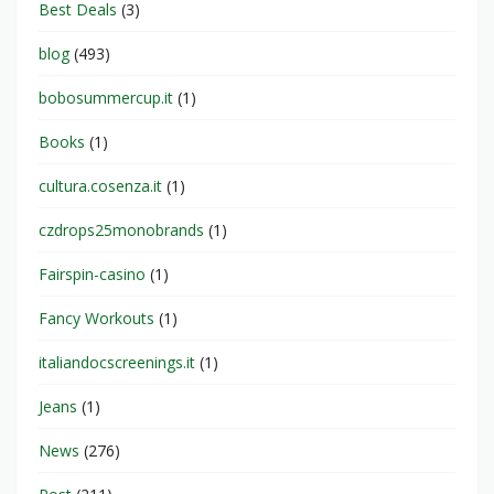
Best Deals
(3)
blog
(493)
bobosummercup.it
(1)
Books
(1)
cultura.cosenza.it
(1)
czdrops25monobrands
(1)
Fairspin-casino
(1)
Fancy Workouts
(1)
italiandocscreenings.it
(1)
Jeans
(1)
News
(276)