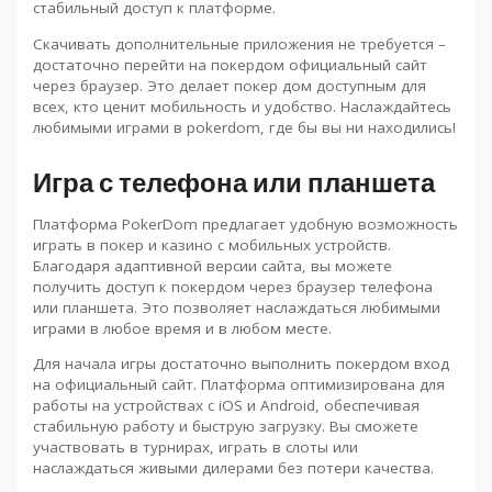
стабильный доступ к платформе.
Скачивать дополнительные приложения не требуется –
достаточно перейти на покердом официальный сайт
через браузер. Это делает покер дом доступным для
всех, кто ценит мобильность и удобство. Наслаждайтесь
любимыми играми в pokerdom, где бы вы ни находились!
Игра с телефона или планшета
Платформа PokerDom предлагает удобную возможность
играть в покер и казино с мобильных устройств.
Благодаря адаптивной версии сайта, вы можете
получить доступ к покердом через браузер телефона
или планшета. Это позволяет наслаждаться любимыми
играми в любое время и в любом месте.
Для начала игры достаточно выполнить покердом вход
на официальный сайт. Платформа оптимизирована для
работы на устройствах с iOS и Android, обеспечивая
стабильную работу и быструю загрузку. Вы сможете
участвовать в турнирах, играть в слоты или
наслаждаться живыми дилерами без потери качества.