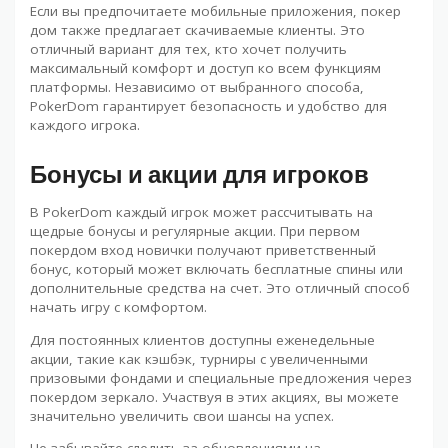
Если вы предпочитаете мобильные приложения, покер
дом также предлагает скачиваемые клиенты. Это
отличный вариант для тех, кто хочет получить
максимальный комфорт и доступ ко всем функциям
платформы. Независимо от выбранного способа,
PokerDom гарантирует безопасность и удобство для
каждого игрока.
Бонусы и акции для игроков
В PokerDom каждый игрок может рассчитывать на
щедрые бонусы и регулярные акции. При первом
покердом вход новички получают приветственный
бонус, который может включать бесплатные спины или
дополнительные средства на счет. Это отличный способ
начать игру с комфортом.
Для постоянных клиентов доступны еженедельные
акции, такие как кэшбэк, турниры с увеличенными
призовыми фондами и специальные предложения через
покердом зеркало. Участвуя в этих акциях, вы можете
значительно увеличить свои шансы на успех.