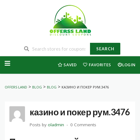
SEARCH
Skip
to
SAVED
FAVORITES
LOGIN
content
>
>
>
OFFERS LAND
BLOG
BLOG
КАЗИНО И ПОКЕР РУМ.3476
казино и покер рум.3476
Posts by
oladmin
0 Comments